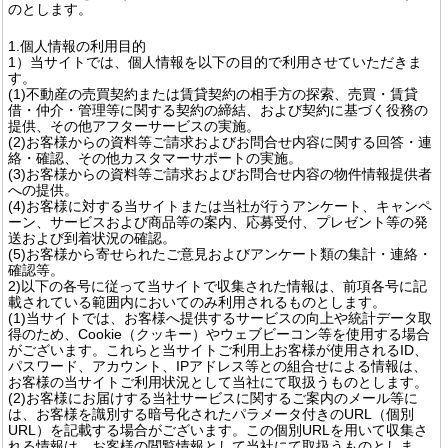
のとします。
1.個人情報の利用目的
1）当サイトでは、個人情報を以下の目的で利用させていただきま
す。
(1)不動産の売買契約または賃貸契約の相手方の探索、売買・賃貸
借・仲介・管理等に関する契約の締結、および契約に基づく役務の
提供、その他アフターサービスの実施。
(2)お客様からの資料等ご請求およびお問合せ内容に関する回答・連
絡・確認、その他カスタマーサポートの実施。
(3)お客様からの資料等ご請求およびお問合せ内容の物件情報提供者
への提供。
(4)お客様に対する当サイトまたは当社が行うアンケート、キャンペ
ーン、サービスおよび商品等の案内、応募受付、プレゼント等の発
送および到着状況の確認。
(5)お客様から寄せられたご意見およびアンケート類の集計・連絡・
確認等。
2)以下の各号に従って当サイトで収集された情報は、前項各号に記
載されている範囲内においてのみ利用されるものとします。
(1)当サイトでは、お客様へ提供するサービスの向上や統計データ取
得のため、Cookie（クッキー）やウェブビーコン等を使用する場合
がございます。これらと当サイトご利用上お客様が使用されるID、
パスワード、アカウント、IPアドレス等との組合せによる情報は、
お客様の当サイトご利用状況として当社にて取扱うものとします。
(2)お客様にお届けする当社サービスに関するご案内のメール等に
は、お客様を識別する暗号化されたパラメータ付きのURL（個別
URL）を記載する場合がございます。この個別URLを用いて収集さ
れる情報は、お客様の閲覧情報として当社にて取扱うものとしま