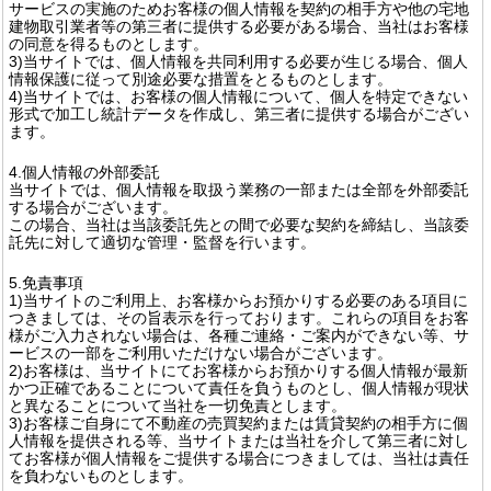
サービスの実施のためお客様の個人情報を契約の相手方や他の宅地
建物取引業者等の第三者に提供する必要がある場合、当社はお客様
の同意を得るものとします。
3)当サイトでは、個人情報を共同利用する必要が生じる場合、個人
情報保護に従って別途必要な措置をとるものとします。
4)当サイトでは、お客様の個人情報について、個人を特定できない
形式で加工し統計データを作成し、第三者に提供する場合がござい
ます。
4.個人情報の外部委託
当サイトでは、個人情報を取扱う業務の一部または全部を外部委託
する場合がございます。
この場合、当社は当該委託先との間で必要な契約を締結し、当該委
託先に対して適切な管理・監督を行います。
5.免責事項
1)当サイトのご利用上、お客様からお預かりする必要のある項目に
つきましては、その旨表示を行っております。これらの項目をお客
様がご入力されない場合は、各種ご連絡・ご案内ができない等、サ
ービスの一部をご利用いただけない場合がございます。
2)お客様は、当サイトにてお客様からお預かりする個人情報が最新
かつ正確であることについて責任を負うものとし、個人情報が現状
と異なることについて当社を一切免責とします。
3)お客様ご自身にて不動産の売買契約または賃貸契約の相手方に個
人情報を提供される等、当サイトまたは当社を介して第三者に対し
てお客様が個人情報をご提供する場合につきましては、当社は責任
を負わないものとします。