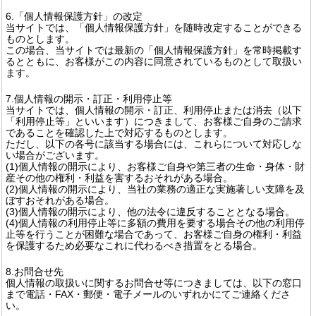
6.「個人情報保護方針」の改定
当サイトでは、「個人情報保護方針」を随時改定することができる
ものとします。
この場合、当サイトでは最新の「個人情報保護方針」を常時掲載す
るとともに、お客様がこの内容に同意されているものとして取扱い
ます。
7.個人情報の開示・訂正・利用停止等
当サイトでは、個人情報の開示・訂正、利用停止または消去（以下
「利用停止等」といいます）につきまして、お客様ご自身のご請求
であることを確認した上で対応するものとします。
ただし、以下の各号に該当する場合には、これらについて対応しな
い場合がございます。
(1)個人情報の開示により、お客様ご自身や第三者の生命・身体・財
産その他の権利・利益を害するおそれがある場合。
(2)個人情報の開示により、当社の業務の適正な実施著しい支障を及
ぼすおそれがある場合。
(3)個人情報の開示により、他の法令に違反することとなる場合。
(4)個人情報の利用停止等に多額の費用を要する場合その他の利用停
止等を行うことが困難な場合であって、お客様ご自身の権利・利益
を保護するため必要なこれに代わるべき措置をとる場合。
8.お問合せ先
個人情報の取扱いに関するお問合せ等につきましては、以下の窓口
まで電話・FAX・郵便・電子メールのいずれかにてご連絡くださ
い。