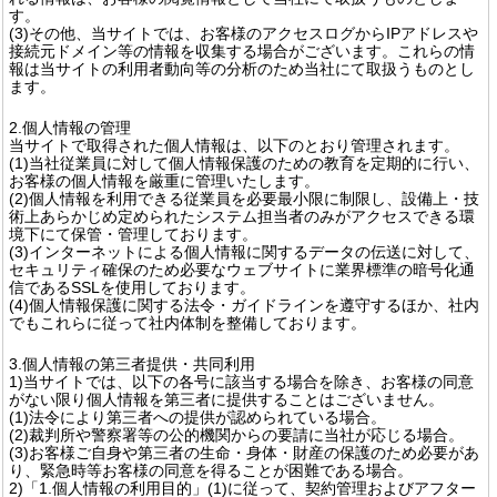
す。
(3)その他、当サイトでは、お客様のアクセスログからIPアドレスや
接続元ドメイン等の情報を収集する場合がございます。これらの情
報は当サイトの利用者動向等の分析のため当社にて取扱うものとし
ます。
2.個人情報の管理
当サイトで取得された個人情報は、以下のとおり管理されます。
(1)当社従業員に対して個人情報保護のための教育を定期的に行い、
お客様の個人情報を厳重に管理いたします。
(2)個人情報を利用できる従業員を必要最小限に制限し、設備上・技
術上あらかじめ定められたシステム担当者のみがアクセスできる環
境下にて保管・管理しております。
(3)インターネットによる個人情報に関するデータの伝送に対して、
セキュリティ確保のため必要なウェブサイトに業界標準の暗号化通
信であるSSLを使用しております。
(4)個人情報保護に関する法令・ガイドラインを遵守するほか、社内
でもこれらに従って社内体制を整備しております。
3.個人情報の第三者提供・共同利用
1)当サイトでは、以下の各号に該当する場合を除き、お客様の同意
がない限り個人情報を第三者に提供することはございません。
(1)法令により第三者への提供が認められている場合。
(2)裁判所や警察署等の公的機関からの要請に当社が応じる場合。
(3)お客様ご自身や第三者の生命・身体・財産の保護のため必要があ
り、緊急時等お客様の同意を得ることが困難である場合。
2)「1.個人情報の利用目的」(1)に従って、契約管理およびアフター