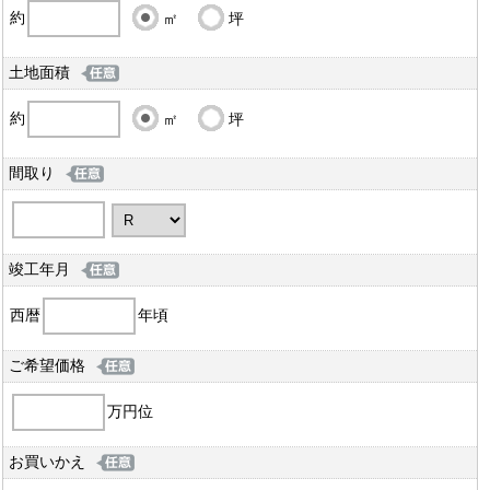
約
㎡
坪
土地面積
約
㎡
坪
間取り
竣工年月
西暦
年頃
ご希望価格
万円位
お買いかえ