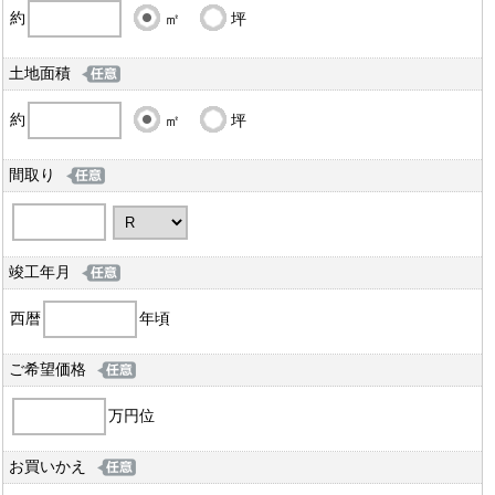
約
㎡
坪
土地面積
約
㎡
坪
間取り
竣工年月
西暦
年頃
ご希望価格
万円位
お買いかえ