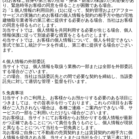
(3)お客様ご自身や第三者の生命・身体・財産の保護のため必要があ
り、緊急時等お客様の同意を得ることが困難である場合。
2)「1.個人情報の利用目的」(1)に従って、契約管理およびアフター
サービスの実施のためお客様の個人情報を契約の相手方や他の宅地
建物取引業者等の第三者に提供する必要がある場合、当社はお客様
の同意を得るものとします。
3)当サイトでは、個人情報を共同利用する必要が生じる場合、個人
情報保護に従って別途必要な措置をとるものとします。
4)当サイトでは、お客様の個人情報について、個人を特定できない
形式で加工し統計データを作成し、第三者に提供する場合がござい
ます。
4.個人情報の外部委託
当サイトでは、個人情報を取扱う業務の一部または全部を外部委託
する場合がございます。
この場合、当社は当該委託先との間で必要な契約を締結し、当該委
託先に対して適切な管理・監督を行います。
5.免責事項
1)当サイトのご利用上、お客様からお預かりする必要のある項目に
つきましては、その旨表示を行っております。これらの項目をお客
様がご入力されない場合は、各種ご連絡・ご案内ができない等、サ
ービスの一部をご利用いただけない場合がございます。
2)お客様は、当サイトにてお客様からお預かりする個人情報が最新
かつ正確であることについて責任を負うものとし、個人情報が現状
と異なることについて当社を一切免責とします。
3)お客様ご自身にて不動産の売買契約または賃貸契約の相手方に個
人情報を提供される等、当サイトまたは当社を介して第三者に対し