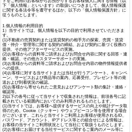
トをご利用のお客様からお預かりするお客様個人に関する情報（以
下「個人情報」といいます）の取扱いにつきまして、個人情報保護
に関する各法令等を遵守するほか、以下の「個人情報保護方針」に
従うものとします。
1.個人情報の利用目的
1）当サイトでは、個人情報を以下の目的で利用させていただきま
す。
(1)不動産の売買契約または賃貸契約の相手方の探索、売買・賃貸
借・仲介・管理等に関する契約の締結、および契約に基づく役務の
提供、その他アフターサービスの実施。
(2)お客様からの資料等ご請求およびお問合せ内容に関する回答・連
絡・確認、その他カスタマーサポートの実施。
(3)お客様からの資料等ご請求およびお問合せ内容の物件情報提供者
への提供。
(4)お客様に対する当サイトまたは当社が行うアンケート、キャンペ
ーン、サービスおよび商品等の案内、応募受付、プレゼント等の発
送および到着状況の確認。
(5)お客様から寄せられたご意見およびアンケート類の集計・連絡・
確認等。
2)以下の各号に従って当サイトで収集された情報は、前項各号に記
載されている範囲内においてのみ利用されるものとします。
(1)当サイトでは、お客様へ提供するサービスの向上や統計データ取
得のため、Cookie（クッキー）やウェブビーコン等を使用する場合
がございます。これらと当サイトご利用上お客様が使用されるID、
パスワード、アカウント、IPアドレス等との組合せによる情報は、
お客様の当サイトご利用状況として当社にて取扱うものとします。
(2)お客様にお届けする当社サービスに関するご案内のメール等に