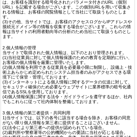
は、お客様を識別する暗号化されたパラメータ付きのURL（個別
URL）を記載する場合がございます。この個別URLを用いて収集さ
れる情報は、お客様の閲覧情報として当社にて取扱うものとしま
す。
(3)その他、当サイトでは、お客様のアクセスログからIPアドレスや
接続元ドメイン等の情報を収集する場合がございます。これらの情
報は当サイトの利用者動向等の分析のため当社にて取扱うものとし
ます。
2.個人情報の管理
当サイトで取得された個人情報は、以下のとおり管理されます。
(1)当社従業員に対して個人情報保護のための教育を定期的に行い、
お客様の個人情報を厳重に管理いたします。
(2)個人情報を利用できる従業員を必要最小限に制限し、設備上・技
術上あらかじめ定められたシステム担当者のみがアクセスできる環
境下にて保管・管理しております。
(3)インターネットによる個人情報に関するデータの伝送に対して、
セキュリティ確保のため必要なウェブサイトに業界標準の暗号化通
信であるSSLを使用しております。
(4)個人情報保護に関する法令・ガイドラインを遵守するほか、社内
でもこれらに従って社内体制を整備しております。
3.個人情報の第三者提供・共同利用
1)当サイトでは、以下の各号に該当する場合を除き、お客様の同意
がない限り個人情報を第三者に提供することはございません。
(1)法令により第三者への提供が認められている場合。
(2)裁判所や警察署等の公的機関からの要請に当社が応じる場合。