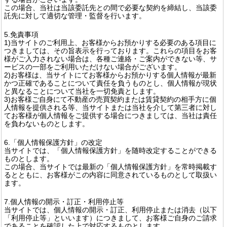
この場合、当社は当該委託先との間で必要な契約を締結し、当該委
託先に対して適切な管理・監督を行います。
5.免責事項
1)当サイトのご利用上、お客様からお預かりする必要のある項目に
つきましては、その旨表示を行っております。これらの項目をお客
様がご入力されない場合は、各種ご連絡・ご案内ができない等、サ
ービスの一部をご利用いただけない場合がございます。
2)お客様は、当サイトにてお客様からお預かりする個人情報が最新
かつ正確であることについて責任を負うものとし、個人情報が現状
と異なることについて当社を一切免責とします。
3)お客様ご自身にて不動産の売買契約または賃貸契約の相手方に個
人情報を提供される等、当サイトまたは当社を介して第三者に対し
てお客様が個人情報をご提供する場合につきましては、当社は責任
を負わないものとします。
6.「個人情報保護方針」の改定
当サイトでは、「個人情報保護方針」を随時改定することができる
ものとします。
この場合、当サイトでは最新の「個人情報保護方針」を常時掲載す
るとともに、お客様がこの内容に同意されているものとして取扱い
ます。
7.個人情報の開示・訂正・利用停止等
当サイトでは、個人情報の開示・訂正、利用停止または消去（以下
「利用停止等」といいます）につきまして、お客様ご自身のご請求
であることを確認した上で対応するものとします。