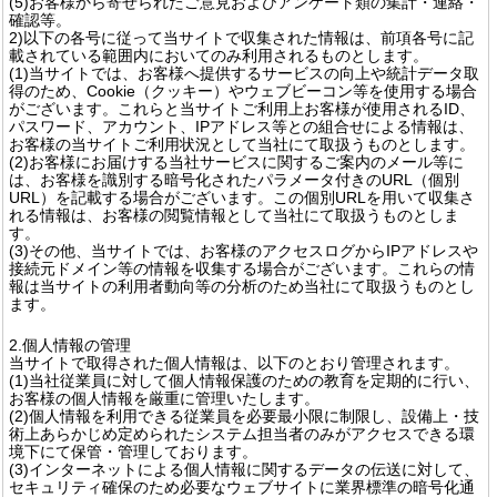
(5)お客様から寄せられたご意見およびアンケート類の集計・連絡・
確認等。
2)以下の各号に従って当サイトで収集された情報は、前項各号に記
載されている範囲内においてのみ利用されるものとします。
(1)当サイトでは、お客様へ提供するサービスの向上や統計データ取
得のため、Cookie（クッキー）やウェブビーコン等を使用する場合
がございます。これらと当サイトご利用上お客様が使用されるID、
パスワード、アカウント、IPアドレス等との組合せによる情報は、
お客様の当サイトご利用状況として当社にて取扱うものとします。
(2)お客様にお届けする当社サービスに関するご案内のメール等に
は、お客様を識別する暗号化されたパラメータ付きのURL（個別
URL）を記載する場合がございます。この個別URLを用いて収集さ
れる情報は、お客様の閲覧情報として当社にて取扱うものとしま
す。
(3)その他、当サイトでは、お客様のアクセスログからIPアドレスや
接続元ドメイン等の情報を収集する場合がございます。これらの情
報は当サイトの利用者動向等の分析のため当社にて取扱うものとし
ます。
2.個人情報の管理
当サイトで取得された個人情報は、以下のとおり管理されます。
(1)当社従業員に対して個人情報保護のための教育を定期的に行い、
お客様の個人情報を厳重に管理いたします。
(2)個人情報を利用できる従業員を必要最小限に制限し、設備上・技
術上あらかじめ定められたシステム担当者のみがアクセスできる環
境下にて保管・管理しております。
(3)インターネットによる個人情報に関するデータの伝送に対して、
セキュリティ確保のため必要なウェブサイトに業界標準の暗号化通