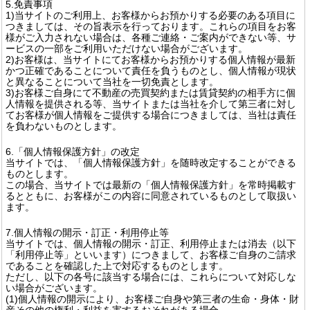
5.免責事項
1)当サイトのご利用上、お客様からお預かりする必要のある項目に
つきましては、その旨表示を行っております。これらの項目をお客
様がご入力されない場合は、各種ご連絡・ご案内ができない等、サ
ービスの一部をご利用いただけない場合がございます。
2)お客様は、当サイトにてお客様からお預かりする個人情報が最新
かつ正確であることについて責任を負うものとし、個人情報が現状
と異なることについて当社を一切免責とします。
3)お客様ご自身にて不動産の売買契約または賃貸契約の相手方に個
人情報を提供される等、当サイトまたは当社を介して第三者に対し
てお客様が個人情報をご提供する場合につきましては、当社は責任
を負わないものとします。
6.「個人情報保護方針」の改定
当サイトでは、「個人情報保護方針」を随時改定することができる
ものとします。
この場合、当サイトでは最新の「個人情報保護方針」を常時掲載す
るとともに、お客様がこの内容に同意されているものとして取扱い
ます。
7.個人情報の開示・訂正・利用停止等
当サイトでは、個人情報の開示・訂正、利用停止または消去（以下
「利用停止等」といいます）につきまして、お客様ご自身のご請求
であることを確認した上で対応するものとします。
ただし、以下の各号に該当する場合には、これらについて対応しな
い場合がございます。
(1)個人情報の開示により、お客様ご自身や第三者の生命・身体・財
産その他の権利・利益を害するおそれがある場合。