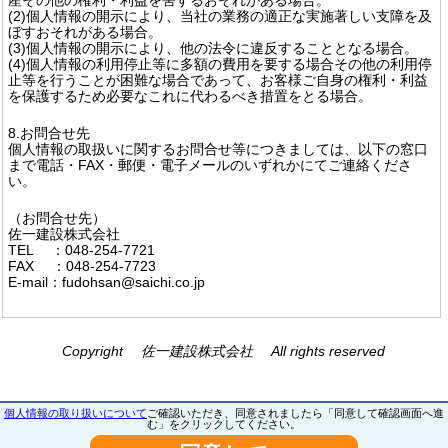
(2)個人情報の開示により、当社の業務の適正な実施著しい支障を及
ぼすおそれがある場合。
(3)個人情報の開示により、他の法令に違反することとなる場合。
(4)個人情報の利用停止等に多額の費用を要する場合その他の利用停
止等を行うことが困難な場合であって、お客様ご自身の権利・利益
を保護するため必要なこれに代わるべき措置をとる場合。
8.お問合せ先
個人情報の取扱いに関するお問合せ等につきましては、以下の窓口
まで電話・FAX・郵便・電子メールのいずれかにてご連絡くださ
い。
（お問合せ先）
佐一建設株式会社
TEL ：048-254-7721
FAX ：048-254-7723
E-mail：fudohsan@saichi.co.jp
Copyright 佐一建設株式会社 All rights reserved
個人情報の取り扱いについて
ご確認いただき、同意されましたら「同意して確認画面へ進
む」をクリックしてください。