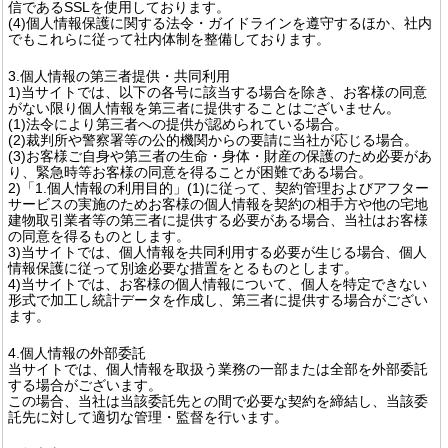
信であるSSLを使用しております。
(4)個人情報保護に関する法令・ガイドラインを遵守するほか、社内
でもこれらに従って社内体制を整備しております。
3.個人情報の第三者提供・共同利用
1)当サイトでは、以下の各号に該当する場合を除き、お客様の同意
がない限り個人情報を第三者に提供することはございません。
(1)法令により第三者への提供が認められている場合。
(2)裁判所や警察署等の公的機関からの要請に当社が応じる場合。
(3)お客様ご自身や第三者の生命・身体・財産の保護のため必要があ
り、緊急時等お客様の同意を得ることが困難である場合。
2)「1.個人情報の利用目的」(1)に従って、契約管理およびアフター
サービスの実施のためお客様の個人情報を契約の相手方や他の宅地
建物取引業者等の第三者に提供する必要がある場合、当社はお客様
の同意を得るものとします。
3)当サイトでは、個人情報を共同利用する必要が生じる場合、個人
情報保護に従って別途必要な措置をとるものとします。
4)当サイトでは、お客様の個人情報について、個人を特定できない
形式で加工し統計データを作成し、第三者に提供する場合がござい
ます。
4.個人情報の外部委託
当サイトでは、個人情報を取扱う業務の一部または全部を外部委託
する場合がございます。
この場合、当社は当該委託先との間で必要な契約を締結し、当該委
託先に対して適切な管理・監督を行います。