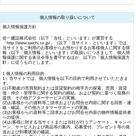
個人情報の取り扱いについて
個人情報保護方針
佐一建設株式会社（以下「当社」といいます）が運営する
「http://www.saichi.co.jp/」（以下「当サイト」といいます）では、
当サイトをご利用のお客様からお預かりするお客様個人に関する情
報（以下「個人情報」といいます）の取扱いにつきまして、個人情
報保護に関する各法令等を遵守するほか、以下の「個人情報保護方
針」に従うものとします。
1.個人情報の利用目的
1）当サイトでは、個人情報を以下の目的で利用させていただきま
す。
(1)不動産の売買契約または賃貸契約の相手方の探索、売買・賃貸
借・仲介・管理等に関する契約の締結、および契約に基づく役務の
提供、その他アフターサービスの実施。
(2)お客様からの資料等ご請求およびお問合せ内容に関する回答・連
絡・確認、その他カスタマーサポートの実施。
(3)お客様からの資料等ご請求およびお問合せ内容の物件情報提供者
への提供。
(4)お客様に対する当サイトまたは当社が行うアンケート、キャンペ
ーン、サービスおよび商品等の案内、応募受付、プレゼント等の発
送および到着状況の確認。