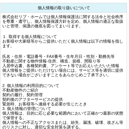
個人情報の取り扱いについて
株式会社リブ・ホームでは個人情報保護法に関する法令と社会秩序
を尊重・遵守し、個人情報保護方針を定め、個人情報の適正な取扱
いと管理、保護の徹底を図ってまいります。
１. 取得する個人情報について
お客様や大家様等からご提供いただく個人情報は以下の情報を指し
ます。
氏名・住所・電話番号・FAX番号・生年月日・性別・勤務先等
不動産に関する物件情報-住所、構造、規模、間取り等
入居申込書、各種契約書、アンケート等でお応えいただいた情報
個人情報をご提供いただけない場合には、サービス等を適切に提供
できない場合がございますことをあらかじめご了承下さい。
2. 個人情報の利用目的について
不動産物件のご紹介
契約の履行、契約管理
契約後のアフターサービスの提供
緊急時、お客様等へ連絡する必要が生じたとき
3. 個人情報の管理について
個人情報は、目的に応じ必要な範囲内において正確かつ最新の状態
で保管する。
個人情報への不正なアクセスまたは、紛失、漏洩、破壊、改ざん等
のリスクに対し、適切な安全対策を講ずる。