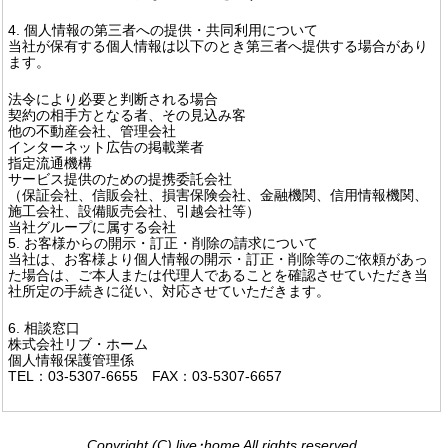
4. 個人情報の第三者への提供・共同利用について
当社が保有する個人情報は以下のとき第三者へ提供する場合があり
ます。
法令により必要と判断される場合
契約の相手方となる者、その見込み客
他の不動産会社、管理会社
インターネット広告の掲載業者
指定流通機構
サービス提供のための提携委託会社
（保証会社、信販会社、損害保険会社、金融機関、信用情報機関、
施工会社、設備販売会社、引越会社等）
当社グループに属する会社
5. お客様からの開示・訂正・削除の請求について
当社は、お客様より個人情報の開示・訂正・削除等のご依頼があっ
た場合は、ご本人または代理人であることを確認させていただき当
社所定の手続きに従い、対応させていただきます。
6. 相談窓口
株式会社リブ・ホーム
個人情報保護管理係
TEL：03-5307-6655 FAX：03-5307-6657
Copyright (C) live･home All rights reserved.