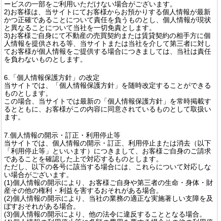
ービスの一部をご利用いただけない場合がございます。
2)お客様は、当サイトにてお客様からお預かりする個人情報が最新
かつ正確であることについて責任を負うものとし、個人情報が現状
と異なることについて当社を一切免責とします。
3)お客様ご自身にて不動産の売買契約または賃貸契約の相手方に個
人情報を提供される等、当サイトまたは当社を介して第三者に対し
てお客様が個人情報をご提供する場合につきましては、当社は責任
を負わないものとします。
6.「個人情報保護方針」の改定
当サイトでは、「個人情報保護方針」を随時改定することができる
ものとします。
この場合、当サイトでは最新の「個人情報保護方針」を常時掲載す
るとともに、お客様がこの内容に同意されているものとして取扱い
ます。
7.個人情報の開示・訂正・利用停止等
当サイトでは、個人情報の開示・訂正、利用停止または消去（以下
「利用停止等」といいます）につきまして、お客様ご自身のご請求
であることを確認した上で対応するものとします。
ただし、以下の各号に該当する場合には、これらについて対応しな
い場合がございます。
(1)個人情報の開示により、お客様ご自身や第三者の生命・身体・財
産その他の権利・利益を害するおそれがある場合。
(2)個人情報の開示により、当社の業務の適正な実施著しい支障を及
ぼすおそれがある場合。
(3)個人情報の開示により、他の法令に違反することとなる場合。