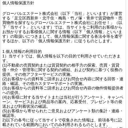
個人情報保護方針
グローバルエステート株式会社（以下「当社」といいます）が運営
する「足立区西新井・北千住・梅島・竹ノ塚・青井で賃貸物件・売
買物件を探すならグローバルエステート株式会社にお任せ！」（以
下「当サイト」といいます）では、当サイトをご利用のお客様から
お預かりするお客様個人に関する情報（以下「個人情報」といいま
す）の取扱いにつきまして、個人情報保護に関する各法令等を遵守
するほか、以下の「個人情報保護方針」に従うものとします。
1.個人情報の利用目的
1）当サイトでは、個人情報を以下の目的で利用させていただきま
す。
(1)不動産の売買契約または賃貸契約の相手方の探索、売買・賃貸
借・仲介・管理等に関する契約の締結、および契約に基づく役務の
提供、その他アフターサービスの実施。
(2)お客様からの資料等ご請求およびお問合せ内容に関する回答・連
絡・確認、その他カスタマーサポートの実施。
(3)お客様からの資料等ご請求およびお問合せ内容の物件情報提供者
への提供。
(4)お客様に対する当サイトまたは当社が行うアンケート、キャンペ
ーン、サービスおよび商品等の案内、応募受付、プレゼント等の発
送および到着状況の確認。
(5)お客様から寄せられたご意見およびアンケート類の集計・連絡・
確認等。
2)以下の各号に従って当サイトで収集された情報は、前項各号に記
載されている範囲内においてのみ利用されるものとします。