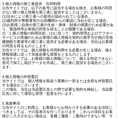
3.個人情報の第三者提供・共同利用
1)当サイトでは、以下の各号に該当する場合を除き、お客様の同意
がない限り個人情報を第三者に提供することはございません。
(1)法令により第三者への提供が認められている場合。
(2)裁判所や警察署等の公的機関からの要請に当社が応じる場合。
(3)お客様ご自身や第三者の生命・身体・財産の保護のため必要があ
り、緊急時等お客様の同意を得ることが困難である場合。
2)「1.個人情報の利用目的」(1)に従って、契約管理およびアフター
サービスの実施のためお客様の個人情報を契約の相手方や他の宅地
建物取引業者等の第三者に提供する必要がある場合、当社はお客様
の同意を得るものとします。
3)当サイトでは、個人情報を共同利用する必要が生じる場合、個人
情報保護に従って別途必要な措置をとるものとします。
4)当サイトでは、お客様の個人情報について、個人を特定できない
形式で加工し統計データを作成し、第三者に提供する場合がござい
ます。
4.個人情報の外部委託
当サイトでは、個人情報を取扱う業務の一部または全部を外部委託
する場合がございます。
この場合、当社は当該委託先との間で必要な契約を締結し、当該委
託先に対して適切な管理・監督を行います。
5.免責事項
1)当サイトのご利用上、お客様からお預かりする必要のある項目に
つきましては、その旨表示を行っております。これらの項目をお客
様がご入力されない場合は、各種ご連絡・ご案内ができない等、サ