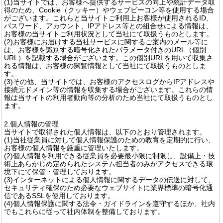
(1)当サイトでは、お客様へ提供するサービスの向上や統計データ取
得のため、Cookie（クッキー）やウェブビーコン等を使用する場合
がございます。これらと当サイトご利用上お客様が使用されるID、
パスワード、アカウント、IPアドレス等との組合せによる情報は、
お客様の当サイトご利用状況として当社にて取扱うものとします。
(2)お客様にお届けする当社サービスに関するご案内のメール等に
は、お客様を識別する暗号化されたパラメータ付きのURL（個別
URL）を記載する場合がございます。この個別URLを用いて収集さ
れる情報は、お客様の閲覧情報として当社にて取扱うものとしま
す。
(3)その他、当サイトでは、お客様のアクセスログからIPアドレスや
接続元ドメイン等の情報を収集する場合がございます。これらの情
報は当サイトの利用者動向等の分析のため当社にて取扱うものとし
ます。
2.個人情報の管理
当サイトで取得された個人情報は、以下のとおり管理されます。
(1)当社従業員に対して個人情報保護のための教育を定期的に行い、
お客様の個人情報を厳重に管理いたします。
(2)個人情報を利用できる従業員を必要最小限に制限し、設備上・技
術上あらかじめ定められたシステム担当者のみがアクセスできる環
境下にて保管・管理しております。
(3)インターネットによる個人情報に関するデータの伝送に対して、
セキュリティ確保のため必要なウェブサイトに業界標準の暗号化通
信であるSSLを使用しております。
(4)個人情報保護に関する法令・ガイドラインを遵守するほか、社内
でもこれらに従って社内体制を整備しております。