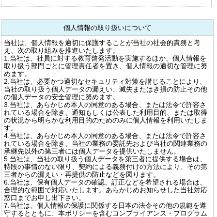
個人情報の取り扱いについて
当社は、個人情報を適切に保護することが当社の社会的責務と考
え、次の取り組みを推進いたします。
1.当社は、社員に対する教育啓発活動を実施するほか、個人情報を
取り扱う部門ごとに管理責任者を置き、個人情報の適切な管理に努
めます。
2.当社は、必要かつ適切なセキュリティ対策を講じることにより、
当社の取り扱う個人データの漏えい、滅失またはき損の防止その他
の個人データの安全管理に努めます。
3.当社は、あらかじめ本人の同意のある場合、または法令で許容さ
れている場合を除き、通知もしくは公表した利用目的、または取得
の状況から明らかな利用目的のためのみに個人情報を利用いたしま
す。
4.当社は、あらかじめ本人の同意のある場合、または法令で許容さ
れている場合を除き、当社の業務の委託先および当社の関連業務の
承継先以外の第三者には個人データを提供いたしません。
5.当社は、当社の取り扱う個人データを第三者に提供する場合は、
特段の事情のない限り、契約による義務付けの方法により、その第
三者からの漏えい・再提供の防止などを図ります。
6.当社は、保有個人データの確認、訂正などを希望される場合は、
合理的な範囲で対応いたします。あらかじめお知らせした当社対応
窓口までお申し出下さい。
7.当社は、個人情報の保護に関係する日本の法令その他の規範を遵
守するとともに、本ポリシーを含むコンプライアンス・プログラム