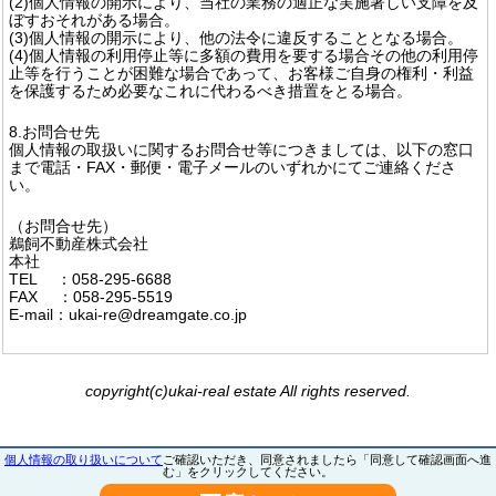
(2)個人情報の開示により、当社の業務の適正な実施著しい支障を及
ぼすおそれがある場合。
(3)個人情報の開示により、他の法令に違反することとなる場合。
(4)個人情報の利用停止等に多額の費用を要する場合その他の利用停
止等を行うことが困難な場合であって、お客様ご自身の権利・利益
を保護するため必要なこれに代わるべき措置をとる場合。
8.お問合せ先
個人情報の取扱いに関するお問合せ等につきましては、以下の窓口
まで電話・FAX・郵便・電子メールのいずれかにてご連絡くださ
い。
（お問合せ先）
鵜飼不動産株式会社
本社
TEL ：058-295-6688
FAX ：058-295-5519
E-mail：ukai-re@dreamgate.co.jp
copyright(c)ukai-real estate All rights reserved.
個人情報の取り扱いについて
ご確認いただき、同意されましたら「同意して確認画面へ進
む」をクリックしてください。