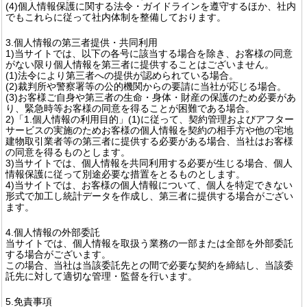
(4)個人情報保護に関する法令・ガイドラインを遵守するほか、社内
でもこれらに従って社内体制を整備しております。
3.個人情報の第三者提供・共同利用
1)当サイトでは、以下の各号に該当する場合を除き、お客様の同意
がない限り個人情報を第三者に提供することはございません。
(1)法令により第三者への提供が認められている場合。
(2)裁判所や警察署等の公的機関からの要請に当社が応じる場合。
(3)お客様ご自身や第三者の生命・身体・財産の保護のため必要があ
り、緊急時等お客様の同意を得ることが困難である場合。
2)「1.個人情報の利用目的」(1)に従って、契約管理およびアフター
サービスの実施のためお客様の個人情報を契約の相手方や他の宅地
建物取引業者等の第三者に提供する必要がある場合、当社はお客様
の同意を得るものとします。
3)当サイトでは、個人情報を共同利用する必要が生じる場合、個人
情報保護に従って別途必要な措置をとるものとします。
4)当サイトでは、お客様の個人情報について、個人を特定できない
形式で加工し統計データを作成し、第三者に提供する場合がござい
ます。
4.個人情報の外部委託
当サイトでは、個人情報を取扱う業務の一部または全部を外部委託
する場合がございます。
この場合、当社は当該委託先との間で必要な契約を締結し、当該委
託先に対して適切な管理・監督を行います。
5.免責事項