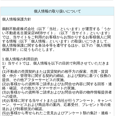
個人情報の取り扱いについて
個人情報保護方針
鵜飼不動産株式会社（以下「当社」といいます）が運営する「うか
い不動産名古屋栄店WEBサイト」（以下「当サイト」といいます）
では、当サイトをご利用のお客様からお預かりするお客様個人に関
する情報（以下「個人情報」といいます）の取扱いにつきまして、
個人情報保護に関する各法令等を遵守するほか、以下の「個人情報
保護方針」に従うものとします。
1.個人情報の利用目的
1）当サイトでは、個人情報を以下の目的で利用させていただきま
す。
(1)不動産の売買契約または賃貸契約の相手方の探索、売買・賃貸
借・仲介・管理等に関する契約の締結、および契約に基づく役務の
提供、その他アフターサービスの実施。
(2)お客様からの資料等ご請求およびお問合せ内容に関する回答・連
絡・確認、その他カスタマーサポートの実施。
(3)お客様からの資料等ご請求およびお問合せ内容の物件情報提供者
への提供。
(4)お客様に対する当サイトまたは当社が行うアンケート、キャンペ
ーン、サービスおよび商品等の案内、応募受付、プレゼント等の発
送および到着状況の確認。
(5)お客様から寄せられたご意見およびアンケート類の集計・連絡・