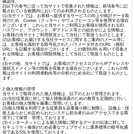
確認等。
2)以下の各号に従って当サイトで収集された情報は、前項各号に記
載されている範囲内においてのみ利用されるものとします。
(1)当サイトでは、お客様へ提供するサービスの向上や統計データ取
得のため、Cookie（クッキー）やウェブビーコン等を使用する場合
がございます。これらと当サイトご利用上お客様が使用されるID、
パスワード、アカウント、IPアドレス等との組合せによる情報は、
お客様の当サイトご利用状況として当社にて取扱うものとします。
(2)お客様にお届けする当社サービスに関するご案内のメール等に
は、お客様を識別する暗号化されたパラメータ付きのURL（個別
URL）を記載する場合がございます。この個別URLを用いて収集さ
れる情報は、お客様の閲覧情報として当社にて取扱うものとしま
す。
(3)その他、当サイトでは、お客様のアクセスログからIPアドレスや
接続元ドメイン等の情報を収集する場合がございます。これらの情
報は当サイトの利用者動向等の分析のため当社にて取扱うものとし
ます。
2.個人情報の管理
当サイトで取得された個人情報は、以下のとおり管理されます。
(1)当社従業員に対して個人情報保護のための教育を定期的に行い、
お客様の個人情報を厳重に管理いたします。
(2)個人情報を利用できる従業員を必要最小限に制限し、設備上・技
術上あらかじめ定められたシステム担当者のみがアクセスできる環
境下にて保管・管理しております。
(3)インターネットによる個人情報に関するデータの伝送に対して、
セキュリティ確保のため必要なウェブサイトに業界標準の暗号化通
信であるSSLを使用しております。