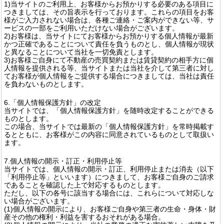
1)当サイトのご利用上、お客様からお預かりする必要のある項目に
つきましては、その旨表示を行っております。これらの項目をお客
様がご入力されない場合は、各種ご連絡・ご案内ができない等、サ
ービスの一部をご利用いただけない場合がございます。
2)お客様は、当サイトにてお客様からお預かりする個人情報が最新
かつ正確であることについて責任を負うものとし、個人情報が現状
と異なることについて当社を一切免責とします。
3)お客様ご自身にて不動産の売買契約または賃貸契約の相手方に個
人情報を提供される等、当サイトまたは当社を介して第三者に対し
てお客様が個人情報をご提供する場合につきましては、当社は責任
を負わないものとします。
6.「個人情報保護方針」の改定
当サイトでは、「個人情報保護方針」を随時改定することができる
ものとします。
この場合、当サイトでは最新の「個人情報保護方針」を常時掲載す
るとともに、お客様がこの内容に同意されているものとして取扱い
ます。
7.個人情報の開示・訂正・利用停止等
当サイトでは、個人情報の開示・訂正、利用停止または消去（以下
「利用停止等」といいます）につきまして、お客様ご自身のご請求
であることを確認した上で対応するものとします。
ただし、以下の各号に該当する場合には、これらについて対応しな
い場合がございます。
(1)個人情報の開示により、お客様ご自身や第三者の生命・身体・財
産その他の権利・利益を害するおそれがある場合。