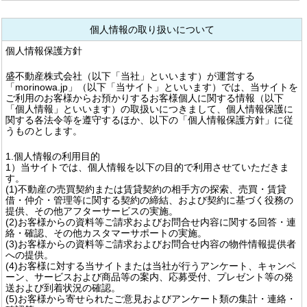
個人情報の取り扱いについて
個人情報保護方針
盛不動産株式会社（以下「当社」といいます）が運営する
「morinowa.jp」（以下「当サイト」といいます）では、当サイトを
ご利用のお客様からお預かりするお客様個人に関する情報（以下
「個人情報」といいます）の取扱いにつきまして、個人情報保護に
関する各法令等を遵守するほか、以下の「個人情報保護方針」に従
うものとします。
1.個人情報の利用目的
1）当サイトでは、個人情報を以下の目的で利用させていただきま
す。
(1)不動産の売買契約または賃貸契約の相手方の探索、売買・賃貸
借・仲介・管理等に関する契約の締結、および契約に基づく役務の
提供、その他アフターサービスの実施。
(2)お客様からの資料等ご請求およびお問合せ内容に関する回答・連
絡・確認、その他カスタマーサポートの実施。
(3)お客様からの資料等ご請求およびお問合せ内容の物件情報提供者
への提供。
(4)お客様に対する当サイトまたは当社が行うアンケート、キャンペ
ーン、サービスおよび商品等の案内、応募受付、プレゼント等の発
送および到着状況の確認。
(5)お客様から寄せられたご意見およびアンケート類の集計・連絡・