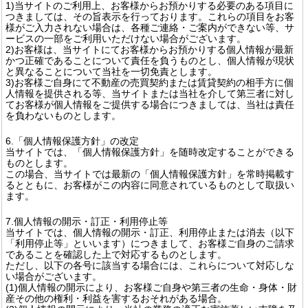
1)当サイトのご利用上、お客様からお預かりする必要のある項目に
つきましては、その旨表示を行っております。これらの項目をお客
様がご入力されない場合は、各種ご連絡・ご案内ができない等、サ
ービスの一部をご利用いただけない場合がございます。
2)お客様は、当サイトにてお客様からお預かりする個人情報が最新
かつ正確であることについて責任を負うものとし、個人情報が現状
と異なることについて当社を一切免責とします。
3)お客様ご自身にて不動産の売買契約または賃貸契約の相手方に個
人情報を提供される等、当サイトまたは当社を介して第三者に対し
てお客様が個人情報をご提供する場合につきましては、当社は責任
を負わないものとします。
6.「個人情報保護方針」の改定
当サイトでは、「個人情報保護方針」を随時改定することができる
ものとします。
この場合、当サイトでは最新の「個人情報保護方針」を常時掲載す
るとともに、お客様がこの内容に同意されているものとして取扱い
ます。
7.個人情報の開示・訂正・利用停止等
当サイトでは、個人情報の開示・訂正、利用停止または消去（以下
「利用停止等」といいます）につきまして、お客様ご自身のご請求
であることを確認した上で対応するものとします。
ただし、以下の各号に該当する場合には、これらについて対応しな
い場合がございます。
(1)個人情報の開示により、お客様ご自身や第三者の生命・身体・財
産その他の権利・利益を害するおそれがある場合。