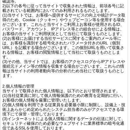
確認等。
2)以下の各号に従って当サイトで収集された情報は、前項各号に記
載されている範囲内においてのみ利用されるものとします。
(1)当サイトでは、お客様へ提供するサービスの向上や統計データ取
得のため、Cookie（クッキー）やウェブビーコン等を使用する場合
がございます。これらと当サイトご利用上お客様が使用されるID、
パスワード、アカウント、IPアドレス等との組合せによる情報は、
お客様の当サイトご利用状況として当社にて取扱うものとします。
(2)お客様にお届けする当社サービスに関するご案内のメール等に
は、お客様を識別する暗号化されたパラメータ付きのURL（個別
URL）を記載する場合がございます。この個別URLを用いて収集さ
れる情報は、お客様の閲覧情報として当社にて取扱うものとしま
す。
(3)その他、当サイトでは、お客様のアクセスログからIPアドレスや
接続元ドメイン等の情報を収集する場合がございます。これらの情
報は当サイトの利用者動向等の分析のため当社にて取扱うものとし
ます。
2.個人情報の管理
当サイトで取得された個人情報は、以下のとおり管理されます。
(1)当社従業員に対して個人情報保護のための教育を定期的に行い、
お客様の個人情報を厳重に管理いたします。
(2)個人情報を利用できる従業員を必要最小限に制限し、設備上・技
術上あらかじめ定められたシステム担当者のみがアクセスできる環
境下にて保管・管理しております。
(3)インターネットによる個人情報に関するデータの伝送に対して、
セキュリティ確保のため必要なウェブサイトに業界標準の暗号化通
信であるSSLを使用しております。