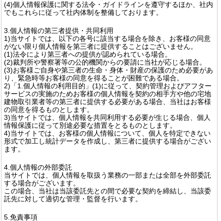
(4)個人情報保護に関する法令・ガイドラインを遵守するほか、社内
でもこれらに従って社内体制を整備しております。
3.個人情報の第三者提供・共同利用
1)当サイトでは、以下の各号に該当する場合を除き、お客様の同意
がない限り個人情報を第三者に提供することはございません。
(1)法令により第三者への提供が認められている場合。
(2)裁判所や警察署等の公的機関からの要請に当社が応じる場合。
(3)お客様ご自身や第三者の生命・身体・財産の保護のため必要があ
り、緊急時等お客様の同意を得ることが困難である場合。
2)「1.個人情報の利用目的」(1)に従って、契約管理およびアフター
サービスの実施のためお客様の個人情報を契約の相手方や他の宅地
建物取引業者等の第三者に提供する必要がある場合、当社はお客様
の同意を得るものとします。
3)当サイトでは、個人情報を共同利用する必要が生じる場合、個人
情報保護に従って別途必要な措置をとるものとします。
4)当サイトでは、お客様の個人情報について、個人を特定できない
形式で加工し統計データを作成し、第三者に提供する場合がござい
ます。
4.個人情報の外部委託
当サイトでは、個人情報を取扱う業務の一部または全部を外部委託
する場合がございます。
この場合、当社は当該委託先との間で必要な契約を締結し、当該委
託先に対して適切な管理・監督を行います。
5.免責事項