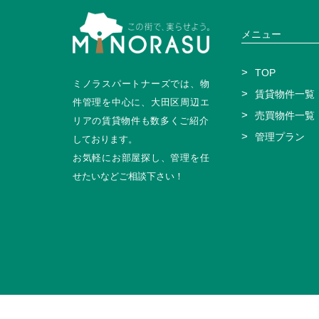
る環境下にて保管・管理して
(3)インターネットによる個
化通信であるSSLを使用して
メニュー
(4)個人情報保護に関する法
3.個人情報の第三者提供・共
1)当サイトでは、以下の各号
(1)法令により第三者への提
TOP
(2)裁判所や警察署等の公的
ミノラスパートナーズでは、物
賃貸物件一覧
(3)お客様ご自身や第三者の
件管理を中心に、大田区周辺エ
2)「1.個人情報の利用目的
売買物件一覧
地建物取引業者等の第三者に
リアの賃貸物件も数多くご紹介
3)当サイトでは、個人情報を
管理プラン
しております。
4)当サイトでは、お客様の個
います。
お気軽にお部屋探し、管理を任
4.個人情報の外部委託
当サイトでは、個人情報を取
せたいなどご相談下さい！
この場合、当社は当該委託先
5.免責事項
1)当サイトのご利用上、お客
客様がご入力されない場合は
2)お客様は、当サイトにてお
状と異なることについて当社
3)お客様ご自身にて不動産の
してお客様が個人情報をご提
6.「個人情報保護方針」の改定
当サイトでは、「個人情報保
この場合、当サイトでは最新
います。