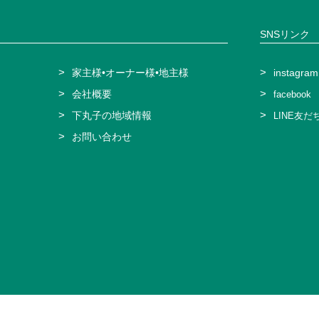
おります。
人情報に関するデータの伝送に対して、セキュリティ確保のため必要なウ
おります。
SNSリンク
令・ガイドラインを遵守するほか、社内でもこれらに従って社内体制を整
同利用
に該当する場合を除き、お客様の同意がない限り個人情報を第三者に提
供が認められている場合。
家主様•オーナー様
•地主様
instagram
機関からの要請に当社が応じる場合。
会社概要
facebook
生命・身体・財産の保護のため必要があり、緊急時等お客様の同意を得る
」(1)に従って、契約管理およびアフターサービスの実施のためお客様の
下丸子の地域情報
LINE友た
提供する必要がある場合、当社はお客様の同意を得るものとします。
共同利用する必要が生じる場合、個人情報保護に従って別途必要な措置
お問い合わせ
人情報について、個人を特定できない形式で加工し統計データを作成し
扱う業務の一部または全部を外部委託する場合がございます。
との間で必要な契約を締結し、当該委託先に対して適切な管理・監督を
様からお預かりする必要のある項目につきましては、その旨表示を行っ
、各種ご連絡・ご案内ができない等、サービスの一部をご利用いただけ
客様からお預かりする個人情報が最新かつ正確であることについて責任
を一切免責とします。
売買契約または賃貸契約の相手方に個人情報を提供される等、当サイト
供する場合につきましては、当社は責任を負わないものとします。
護方針」を随時改定することができるものとします。
の「個人情報保護方針」を常時掲載するとともに、お客様がこの内容に