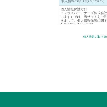
個人情報の取り扱いについて
個人情報保護方針
ミノラスパートナーズ株式会
います）では、当サイトをご
きまして、個人情報保護に関
1.個人情報の利用目的
1）当サイトでは、個人情報を
(1)不動産の売買契約または
の提供、その他アフターサー
個人情報の取り扱
(2)お客様からの資料等ご請
(3)お客様からの資料等ご請
(4)お客様に対する当サイト
の発送および到着状況の確認
(5)お客様から寄せられたご
2)以下の各号に従って当サイ
(1)当サイトでは、お客様へ提
場合がございます。これらと当
報は、お客様の当サイトご利
(2)お客様にお届けする当社
URL）を記載する場合がござ
す。
(3)その他、当サイトでは、
情報は当サイトの利用者動向
2.個人情報の管理
当サイトで取得された個人情
(1)当社従業員に対して個人
(2)個人情報を利用できる従