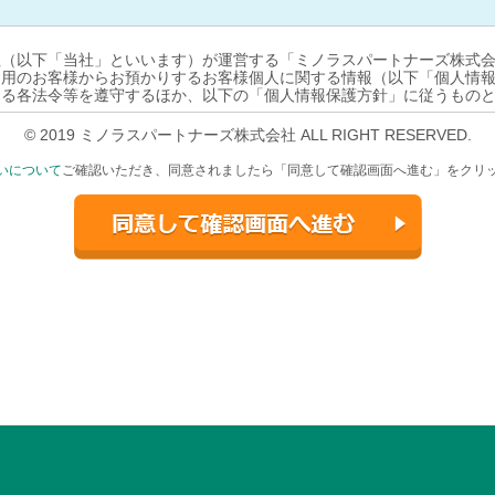
社（以下「当社」といいます）が運営する「ミノラスパートナーズ株式
利用のお客様からお預かりするお客様個人に関する情報（以下「個人情
する各法令等を遵守するほか、以下の「個人情報保護方針」に従うもの
以下の目的で利用させていただきます。
© 2019 ミノラスパートナーズ株式会社 ALL RIGHT RESERVED.
賃貸契約の相手方の探索、売買・賃貸借・仲介・管理等に関する契約の締
ビスの実施。
いについて
ご確認いただき、同意されましたら「同意して確認画面へ進む」をクリ
求およびお問合せ内容に関する回答・連絡・確認、その他カスタマーサポ
求およびお問合せ内容の物件情報提供者への提供。
または当社が行うアンケート、キャンペーン、サービスおよび商品等の案
。
意見およびアンケート類の集計・連絡・確認等。
トで収集された情報は、前項各号に記載されている範囲内においてのみ
供するサービスの向上や統計データ取得のため、Cookie（クッキー）
サイトご利用上お客様が使用されるID、パスワード、アカウント、IP
用状況として当社にて取扱うものとします。
サービスに関するご案内のメール等には、お客様を識別する暗号化されたパ
います。この個別URLを用いて収集される情報は、お客様の閲覧情報と
お客様のアクセスログからIPアドレスや接続元ドメイン等の情報を収集す
等の分析のため当社にて取扱うものとします。
報は、以下のとおり管理されます。
情報保護のための教育を定期的に行い、お客様の個人情報を厳重に管理い
業員を必要最小限に制限し、設備上・技術上あらかじめ定められたシステ