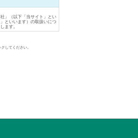
会社」（以下「当サイト」とい
報」といいます）の取扱いにつ
とします。
結、および契約に基づく役務
ックしてください。
ートの実施。
内、応募受付、プレゼント等
利用されるものとします。
やウェブビーコン等を使用する
アドレス等との組合せによる情
ラメータ付きのURL（個別
して当社にて取扱うものとしま
る場合がございます。これらの
たします。
ム担当者のみがアクセスでき