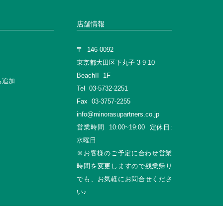
ェブサイトに業界標準の暗号
店舗情報
備しております。
供することはございません。
〒 146-0092
東京都大田区下丸子 3-9-10
ことが困難である場合。
個人情報を契約の相手方や他の宅
BeachII 1F
゙ち追加
Tel 03-5732-2251
をとるものとします。
、第三者に提供する場合がござ
Fax 03-3757-2255
info@minorasupartners.co.jp
営業時間 10:00~19:00 定休日:
行います。
水曜日
ております。これらの項目をお
※お客様のご予定に合わせ営業
ない場合がございます。
を負うものとし、個人情報が現
時間を変更しますので残業帰り
または当社を介して第三者に対
でも、お気軽にお問合せくださ
い♪
同意されているものとして取扱