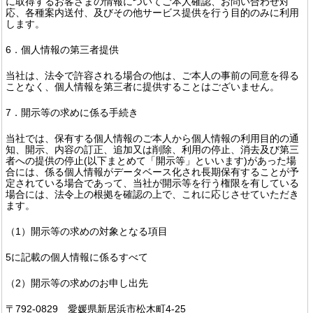
に取得するお客さまの情報についてご本人確認、お問い合わせ対
応、各種案内送付、及びその他サービス提供を行う目的のみに利用
します。
6．個人情報の第三者提供
当社は、法令で許容される場合の他は、ご本人の事前の同意を得る
ことなく、個人情報を第三者に提供することはございません。
7．開示等の求めに係る手続き
当社では、保有する個人情報のご本人から個人情報の利用目的の通
知、開示、内容の訂正、追加又は削除、利用の停止、消去及び第三
者への提供の停止(以下まとめて「開示等」といいます)があった場
合には、係る個人情報がデータベース化され長期保有することが予
定されている場合であって、当社が開示等を行う権限を有している
場合には、法令上の根拠を確認の上で、これに応じさせていただき
ます。
（1）開示等の求めの対象となる項目
5に記載の個人情報に係るすべて
（2）開示等の求めのお申し出先
〒792-0829 愛媛県新居浜市松木町4-25