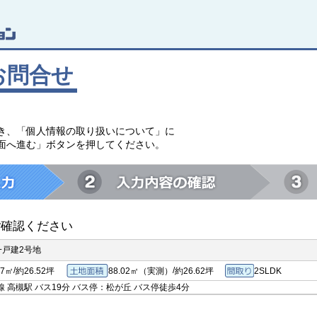
お問合せ
。
き、「個人情報の取り扱いについて」に
面へ進む」ボタンを押してください。
ご確認ください
一戸建2号地
/
/
.7㎡
約26.52坪
88.02㎡（実測）
約26.62坪
2SLDK
専有面積
土地面積
間取り
 高槻駅 バス19分 バス停：松が丘 バス停徒歩4分