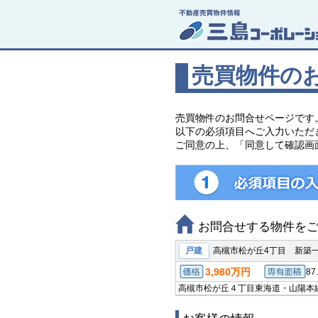
売買物件の
売買物件のお問合せページです
以下の必須項目へご入力いただ
ご同意の上、「同意して確認画
お問合せする物件を
戸建
高槻市松が丘4丁目 新築
3,980万円
87
価格
高槻市松が丘４丁目
東海道・山陽本線