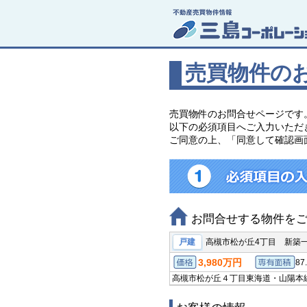
売買物件の
売買物件のお問合せページです
以下の必須項目へご入力いただ
ご同意の上、「同意して確認画
お問合せする物件を
戸建
高槻市松が丘4丁目 新築
3,980万円
87
価格
高槻市松が丘４丁目
東海道・山陽本線