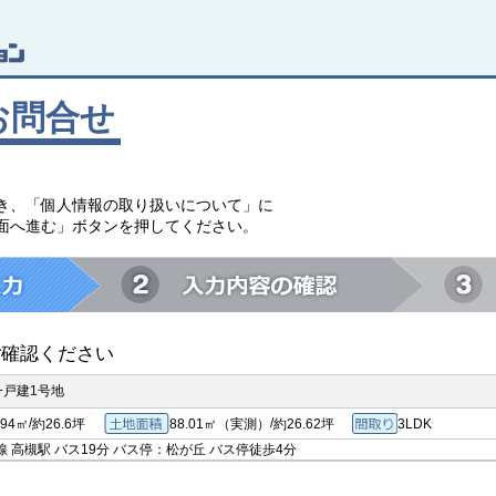
お問合せ
。
き、「個人情報の取り扱いについて」に
面へ進む」ボタンを押してください。
ご確認ください
一戸建1号地
/
/
.94㎡
約26.6坪
88.01㎡（実測）
約26.62坪
3LDK
専有面積
土地面積
間取り
 高槻駅 バス19分 バス停：松が丘 バス停徒歩4分