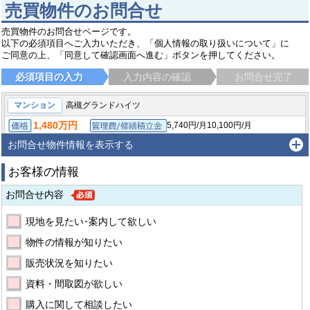
売買物件のお問合せ
売買物件のお問合せページです。
以下の必須項目へご入力いただき、「個人情報の取り扱いについて」に
ご同意の上、「同意して確認画面へ進む」ボタンを押してください。
必須項目の入力
入力内容の確認
お問合せ完了
マンション
高槻グランドハイツ
1,480万円
5,740円/月
10,100円/月
価格
管理費/修繕積立金
/
45.9㎡（壁芯）
約13.88坪
3DK
面積（専有・建物）
間取り
お問合せ物件情報を表示する
1973年6月
築年月
お客様の情報
高槻市古曽部町２丁目
東海道・山陽本線 高槻駅 徒歩11分
お問合せ内容
現地を見たい･案内して欲しい
物件の情報が知りたい
販売状況を知りたい
資料・間取図が欲しい
購入に関して相談したい