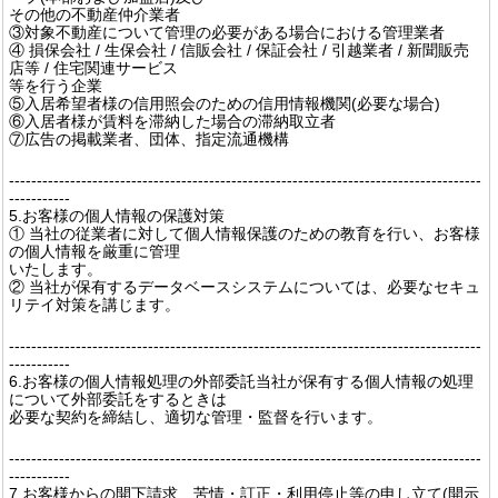
その他の不動産仲介業者
③対象不動産について管理の必要がある場合における管理業者
④ 損保会社 / 生保会社 / 信販会社 / 保証会社 / 引越業者 / 新聞販売
店等 / 住宅関連サービス
等を行う企業
⑤入居希望者様の信用照会のための信用情報機関(必要な場合)
⑥入居者様が賃料を滞納した場合の滞納取立者
⑦広告の掲載業者、団体、指定流通機構
-------------------------------------------------------------------------------------
-----------
5.お客様の個人情報の保護対策
① 当社の従業者に対して個人情報保護のための教育を行い、お客様
の個人情報を厳重に管理
いたします。
② 当社が保有するデータベースシステムについては、必要なセキュ
リテイ対策を講じます。
-------------------------------------------------------------------------------------
-----------
6.お客様の個人情報処理の外部委託当社が保有する個人情報の処理
について外部委託をするときは
必要な契約を締結し、適切な管理・監督を行います。
-------------------------------------------------------------------------------------
-----------
7.お客様からの開下請求、苦情・訂正・利用停止等の申し立て(開示