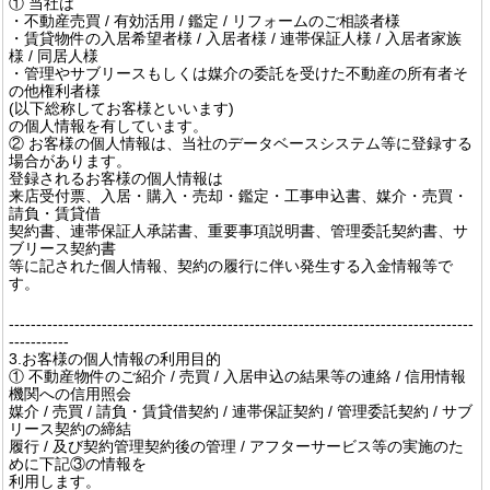
① 当社は
・不動産売買 / 有効活用 / 鑑定 / リフォームのご相談者様
・賃貸物件の入居希望者様 / 入居者様 / 連帯保証人様 / 入居者家族
様 / 同居人様
・管理やサブリースもしくは媒介の委託を受けた不動産の所有者そ
の他権利者様
(以下総称してお客様といいます)
の個人情報を有しています。
② お客様の個人情報は、当社のデータベースシステム等に登録する
場合があります。
登録されるお客様の個人情報は
来店受付票、入居・購入・売却・鑑定・工事申込書、媒介・売買・
請負・賃貸借
契約書、連帯保証人承諾書、重要事項説明書、管理委託契約書、サ
ブリース契約書
等に記された個人情報、契約の履行に伴い発生する入金情報等で
す。
-------------------------------------------------------------------------------------
-----------
3.お客様の個人情報の利用目的
① 不動産物件のご紹介 / 売買 / 入居申込の結果等の連絡 / 信用情報
機関への信用照会
媒介 / 売買 / 請負・賃貸借契約 / 連帯保証契約 / 管理委託契約 / サブ
リース契約の締結
履行 / 及び契約管理契約後の管理 / アフターサービス等の実施のた
めに下記③の情報を
利用します。