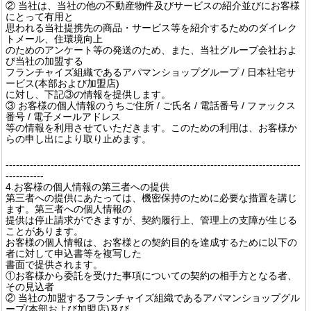
② 当社は、当社の他の不動産物件及びサービスの紹介並びにお客様
にとって有用と
思われる当社提携先の商品・サービス等を紹介するためのダイレク
トメール、住環境向上
のためのアンケート等の発送のため、また、当社グループ会社およ
び当社の加盟する
フランチャイズ組織であるアパマンショップグループ / 日本社宅サ
ービス(本部および加盟店)
に対し、下記③の情報を提供します。
③ お客様の個人情報のうちご住所 / ご氏名 / 電話番号 / ファックス
番号 / 電子メールアドレス
等の情報を利用させていただきます。このための利用は、お客様か
らの申し出により取り止めます。
-------------------------------------------------------------------------------------
-----------
4.お客様の個人情報の第三者への提供
第三者への提供にあたっては、機密保持のために必要な措置を講じ
ます。第三者への個人情報の
提供は停止請求ができますが、契約履行上、管理上の支障が生じる
ことがあります。
お客様の個人情報は、お客様との契約目的を達成するために以下の
者に対して申込書等を複写した
書面で提供されます。
①お客様から委託を受けた事項についての契約の相手方となる者、
その見込者
② 当社の加盟するフランチャイズ組織であるアパマンショップグル
ープ(本部および加盟店)及び