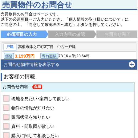
売買物件のお問合せ
売買物件のお問合せページです。
以下の必須項目へご入力いただき、「個人情報の取り扱いについて」に
ご同意の上、「同意して確認画面へ進む」ボタンを押してください。
必須項目の入力
入力内容の確認
お問合せ完了
戸建
高槻市津之江町3丁目 中古一戸建
3,199万円
/
78.16㎡
約23.64坪
価格
専有面積
/
76.69㎡（公簿）
約23.19坪
3LDK
土地面積
間取り
お問合せ物件情報を表示する
高槻市津之江町３丁目
東海道・山陽本線 摂津富田駅 バス10分 バス停：如是校前 バス停徒歩3分
お客様の情報
お問合せ内容
現地を見たい･案内して欲しい
物件の情報が知りたい
販売状況を知りたい
資料・間取図が欲しい
購入に関して相談したい