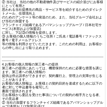
② 当社は、当社の他の不動産物件及びサービスの紹介並びにお客様
にとって有用と
思われる当社提携先の商品・サービス等を紹介するためのダイレク
トメール、住環境向上
のためのアンケート等の発送のため、また、当社グループ会社およ
び当社の加盟する
フランチャイズ組織であるアパマンショップグループ / 日本社宅サ
ービス(本部および加盟店)
に対し、下記③の情報を提供します。
③ お客様の個人情報のうちご住所 / ご氏名 / 電話番号 / ファックス
番号 / 電子メールアドレス
等の情報を利用させていただきます。このための利用は、お客様か
らの申し出により取り止めます。
-------------------------------------------------------------------------------------
-----------
4.お客様の個人情報の第三者への提供
第三者への提供にあたっては、機密保持のために必要な措置を講じ
ます。第三者への個人情報の
提供は停止請求ができますが、契約履行上、管理上の支障が生じる
ことがあります。
お客様の個人情報は、お客様との契約目的を達成するために以下の
者に対して申込書等を複写した
書面で提供されます。
①お客様から委託を受けた事項についての契約の相手方となる者、
その見込者
② 当社の加盟するフランチャイズ組織であるアパマンショップグル
ープ(本部および加盟店)及び