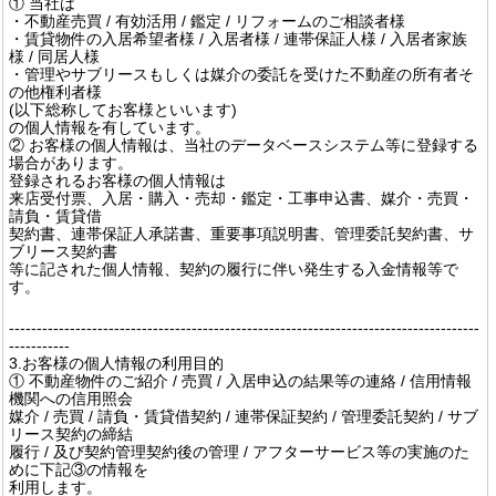
① 当社は
・不動産売買 / 有効活用 / 鑑定 / リフォームのご相談者様
・賃貸物件の入居希望者様 / 入居者様 / 連帯保証人様 / 入居者家族
様 / 同居人様
・管理やサブリースもしくは媒介の委託を受けた不動産の所有者そ
の他権利者様
(以下総称してお客様といいます)
の個人情報を有しています。
② お客様の個人情報は、当社のデータベースシステム等に登録する
場合があります。
登録されるお客様の個人情報は
来店受付票、入居・購入・売却・鑑定・工事申込書、媒介・売買・
請負・賃貸借
契約書、連帯保証人承諾書、重要事項説明書、管理委託契約書、サ
ブリース契約書
等に記された個人情報、契約の履行に伴い発生する入金情報等で
す。
-------------------------------------------------------------------------------------
-----------
3.お客様の個人情報の利用目的
① 不動産物件のご紹介 / 売買 / 入居申込の結果等の連絡 / 信用情報
機関への信用照会
媒介 / 売買 / 請負・賃貸借契約 / 連帯保証契約 / 管理委託契約 / サブ
リース契約の締結
履行 / 及び契約管理契約後の管理 / アフターサービス等の実施のた
めに下記③の情報を
利用します。