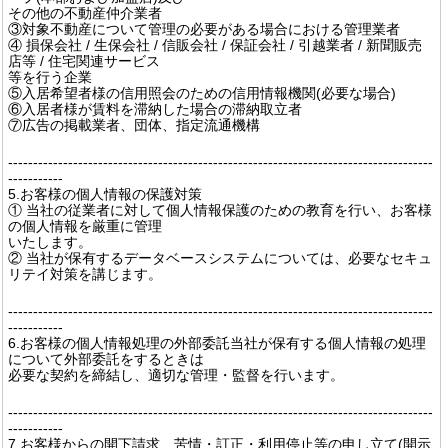
その他の不動産仲介業者
③対象不動産について管理の必要がある場合における管理業者
④ 損保会社 / 生保会社 / 信販会社 / 保証会社 / 引越業者 / 新聞販売
店等 / 住宅関連サービス
等を行う企業
⑤入居希望者様の信用照会のための信用情報機関(必要な場合)
⑥入居者様が賃料を滞納した場合の滞納取立者
⑦広告の掲載業者、団体、指定流通機構
-------------------------------------------------------------------------------------
-----------
5.お客様の個人情報の保護対策
① 当社の従業者に対して個人情報保護のための教育を行い、お客様
の個人情報を厳重に管理
いたします。
② 当社が保有するデータベースシステムについては、必要なセキュ
リテイ対策を講じます。
-------------------------------------------------------------------------------------
-----------
6.お客様の個人情報処理の外部委託当社が保有する個人情報の処理
について外部委託をするときは
必要な契約を締結し、適切な管理・監督を行います。
-------------------------------------------------------------------------------------
-----------
7.お客様からの開下請求、苦情・訂正・利用停止等の申し立て(開示