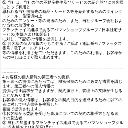
② 当社は、当社の他の不動産物件及びサービスの紹介並びにお客様
にとって有用と
思われる当社提携先の商品・サービス等を紹介するためのダイレク
トメール、住環境向上
のためのアンケート等の発送のため、また、当社グループ会社およ
び当社の加盟する
フランチャイズ組織であるアパマンショップグループ / 日本社宅サ
ービス(本部および加盟店)
に対し、下記③の情報を提供します。
③ お客様の個人情報のうちご住所 / ご氏名 / 電話番号 / ファックス
番号 / 電子メールアドレス
等の情報を利用させていただきます。このための利用は、お客様か
らの申し出により取り止めます。
-------------------------------------------------------------------------------------
-----------
4.お客様の個人情報の第三者への提供
第三者への提供にあたっては、機密保持のために必要な措置を講じ
ます。第三者への個人情報の
提供は停止請求ができますが、契約履行上、管理上の支障が生じる
ことがあります。
お客様の個人情報は、お客様との契約目的を達成するために以下の
者に対して申込書等を複写した
書面で提供されます。
①お客様から委託を受けた事項についての契約の相手方となる者、
その見込者
② 当社の加盟するフランチャイズ組織であるアパマンショップグル
ープ(本部および加盟店)及び