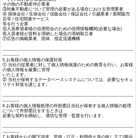
その他の不動産仲介業者
③対象不動産について管理の必要がある場合における管理業者
④ 損保会社 / 生保会社 / 信販会社 / 保証会社 / 引越業者 / 新聞販売
店等 / 住宅関連サービス
等を行う企業
⑤入居希望者様の信用照会のための信用情報機関(必要な場合)
⑥入居者様が賃料を滞納した場合の滞納取立者
⑦広告の掲載業者、団体、指定流通機構
-------------------------------------------------------------------------------------
-----------
5.お客様の個人情報の保護対策
① 当社の従業者に対して個人情報保護のための教育を行い、お客様
の個人情報を厳重に管理
いたします。
② 当社が保有するデータベースシステムについては、必要なセキュ
リテイ対策を講じます。
-------------------------------------------------------------------------------------
-----------
6.お客様の個人情報処理の外部委託当社が保有する個人情報の処理
について外部委託をするときは
必要な契約を締結し、適切な管理・監督を行います。
-------------------------------------------------------------------------------------
-----------
7.お客様からの開下請求、苦情・訂正・利用停止等の申し立て(開示