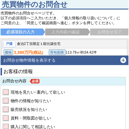
売買物件のお問合せ
売買物件のお問合せページです。
以下の必須項目へご入力いただき、「個人情報の取り扱いについて」に
ご同意の上、「同意して確認画面へ進む」ボタンを押してください。
必須項目の入力
入力内容の確認
お問合せ完了
戸建
倉治2丁目限定１邸分譲住宅
3,380万円(税込)
/
113.79㎡
約34.42坪
価格
専有面積
/
64.83㎡（公簿）
約19.61坪
4LDK
土地面積
間取り
お問合せ物件情報を表示する
交野市倉治２丁目
京阪交野線 交野市駅 徒歩18分
お客様の情報
お問合せ内容
現地を見たい･案内して欲しい
物件の情報が知りたい
販売状況を知りたい
資料・間取図が欲しい
購入に関して相談したい