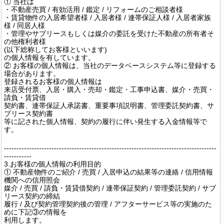
① 当社は
・不動産売買 / 有効活用 / 鑑定 / リフォームのご相談者様
・賃貸物件の入居希望者様 / 入居者様 / 連帯保証人様 / 入居者家族
様 / 同居人様
・管理やサブリースもしくは媒介の委託を受けた不動産の所有者そ
の他権利者様
(以下総称してお客様といいます)
の個人情報を有しています。
② お客様の個人情報は、当社のデータベースシステム等に登録する
場合があります。
登録されるお客様の個人情報は
来店受付票、入居・購入・売却・鑑定・工事申込書、媒介・売買・
請負・賃貸借
契約書、連帯保証人承諾書、重要事項説明書、管理委託契約書、サ
ブリース契約書
等に記された個人情報、契約の履行に伴い発生する入金情報等で
す。
-------------------------------------------------------------------------------------
-----------
3.お客様の個人情報の利用目的
① 不動産物件のご紹介 / 売買 / 入居申込の結果等の連絡 / 信用情報
機関への信用照会
媒介 / 売買 / 請負・賃貸借契約 / 連帯保証契約 / 管理委託契約 / サブ
リース契約の締結
履行 / 及び契約管理契約後の管理 / アフターサービス等の実施のた
めに下記③の情報を
利用します。