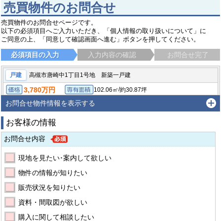
売買物件のお問合せ
売買物件のお問合せページです。
以下の必須項目へご入力いただき、「個人情報の取り扱いについて」に
ご同意の上、「同意して確認画面へ進む」ボタンを押してください。
必須項目の入力
入力内容の確認
お問合せ完了
戸建
高槻市唐崎中1丁目1号地 新築一戸建
3,780万円
/
102.06㎡
約30.87坪
価格
専有面積
/
163.21㎡（公簿）
約49.37坪
4LDK
土地面積
間取り
お問合せ物件情報を表示する
高槻市唐崎中１丁目
阪急京都線 高槻市駅 バス23分 バス停：唐崎西 バス停徒歩7分
お客様の情報
お問合せ内容
現地を見たい･案内して欲しい
物件の情報が知りたい
販売状況を知りたい
資料・間取図が欲しい
購入に関して相談したい