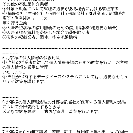
その他の不動産仲介業者
③対象不動産について管理の必要がある場合における管理業者
④ 損保会社 / 生保会社 / 信販会社 / 保証会社 / 引越業者 / 新聞販売
店等 / 住宅関連サービス
等を行う企業
⑤入居希望者様の信用照会のための信用情報機関(必要な場合)
⑥入居者様が賃料を滞納した場合の滞納取立者
⑦広告の掲載業者、団体、指定流通機構
-------------------------------------------------------------------------------------
-----------
5.お客様の個人情報の保護対策
① 当社の従業者に対して個人情報保護のための教育を行い、お客様
の個人情報を厳重に管理
いたします。
② 当社が保有するデータベースシステムについては、必要なセキュ
リテイ対策を講じます。
-------------------------------------------------------------------------------------
-----------
6.お客様の個人情報処理の外部委託当社が保有する個人情報の処理
について外部委託をするときは
必要な契約を締結し、適切な管理・監督を行います。
-------------------------------------------------------------------------------------
-----------
7.お客様からの開下請求、苦情・訂正・利用停止等の申し立て(開示