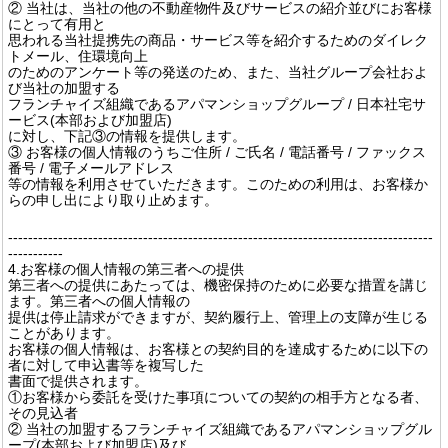
② 当社は、当社の他の不動産物件及びサービスの紹介並びにお客様
にとって有用と
思われる当社提携先の商品・サービス等を紹介するためのダイレク
トメール、住環境向上
のためのアンケート等の発送のため、また、当社グループ会社およ
び当社の加盟する
フランチャイズ組織であるアパマンショップグループ / 日本社宅サ
ービス(本部および加盟店)
に対し、下記③の情報を提供します。
③ お客様の個人情報のうちご住所 / ご氏名 / 電話番号 / ファックス
番号 / 電子メールアドレス
等の情報を利用させていただきます。このための利用は、お客様か
らの申し出により取り止めます。
-------------------------------------------------------------------------------------
-----------
4.お客様の個人情報の第三者への提供
第三者への提供にあたっては、機密保持のために必要な措置を講じ
ます。第三者への個人情報の
提供は停止請求ができますが、契約履行上、管理上の支障が生じる
ことがあります。
お客様の個人情報は、お客様との契約目的を達成するために以下の
者に対して申込書等を複写した
書面で提供されます。
①お客様から委託を受けた事項についての契約の相手方となる者、
その見込者
② 当社の加盟するフランチャイズ組織であるアパマンショップグル
ープ(本部および加盟店)及び