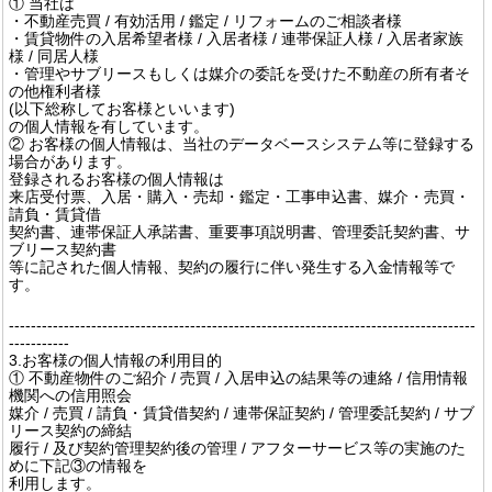
① 当社は
・不動産売買 / 有効活用 / 鑑定 / リフォームのご相談者様
・賃貸物件の入居希望者様 / 入居者様 / 連帯保証人様 / 入居者家族
様 / 同居人様
・管理やサブリースもしくは媒介の委託を受けた不動産の所有者そ
の他権利者様
(以下総称してお客様といいます)
の個人情報を有しています。
② お客様の個人情報は、当社のデータベースシステム等に登録する
場合があります。
登録されるお客様の個人情報は
来店受付票、入居・購入・売却・鑑定・工事申込書、媒介・売買・
請負・賃貸借
契約書、連帯保証人承諾書、重要事項説明書、管理委託契約書、サ
ブリース契約書
等に記された個人情報、契約の履行に伴い発生する入金情報等で
す。
-------------------------------------------------------------------------------------
-----------
3.お客様の個人情報の利用目的
① 不動産物件のご紹介 / 売買 / 入居申込の結果等の連絡 / 信用情報
機関への信用照会
媒介 / 売買 / 請負・賃貸借契約 / 連帯保証契約 / 管理委託契約 / サブ
リース契約の締結
履行 / 及び契約管理契約後の管理 / アフターサービス等の実施のた
めに下記③の情報を
利用します。