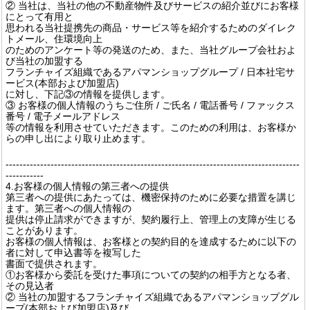
② 当社は、当社の他の不動産物件及びサービスの紹介並びにお客様
にとって有用と
思われる当社提携先の商品・サービス等を紹介するためのダイレク
トメール、住環境向上
のためのアンケート等の発送のため、また、当社グループ会社およ
び当社の加盟する
フランチャイズ組織であるアパマンショップグループ / 日本社宅サ
ービス(本部および加盟店)
に対し、下記③の情報を提供します。
③ お客様の個人情報のうちご住所 / ご氏名 / 電話番号 / ファックス
番号 / 電子メールアドレス
等の情報を利用させていただきます。このための利用は、お客様か
らの申し出により取り止めます。
-------------------------------------------------------------------------------------
-----------
4.お客様の個人情報の第三者への提供
第三者への提供にあたっては、機密保持のために必要な措置を講じ
ます。第三者への個人情報の
提供は停止請求ができますが、契約履行上、管理上の支障が生じる
ことがあります。
お客様の個人情報は、お客様との契約目的を達成するために以下の
者に対して申込書等を複写した
書面で提供されます。
①お客様から委託を受けた事項についての契約の相手方となる者、
その見込者
② 当社の加盟するフランチャイズ組織であるアパマンショップグル
ープ(本部および加盟店)及び