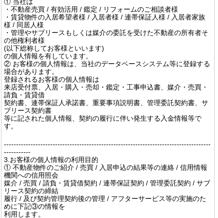
① 当社は
・不動産売買 / 有効活用 / 鑑定 / リフォームのご相談者様
・賃貸物件の入居希望者様 / 入居者様 / 連帯保証人様 / 入居者家族
様 / 同居人様
・管理やサブリースもしくは媒介の委託を受けた不動産の所有者そ
の他権利者様
(以下総称してお客様といいます)
の個人情報を有しています。
② お客様の個人情報は、当社のデータベースシステム等に登録する
場合があります。
登録されるお客様の個人情報は
来店受付票、入居・購入・売却・鑑定・工事申込書、媒介・売買・
請負・賃貸借
契約書、連帯保証人承諾書、重要事項説明書、管理委託契約書、サ
ブリース契約書
等に記された個人情報、契約の履行に伴い発生する入金情報等で
す。
-------------------------------------------------------------------------------------
-----------
3.お客様の個人情報の利用目的
① 不動産物件のご紹介 / 売買 / 入居申込の結果等の連絡 / 信用情報
機関への信用照会
媒介 / 売買 / 請負・賃貸借契約 / 連帯保証契約 / 管理委託契約 / サブ
リース契約の締結
履行 / 及び契約管理契約後の管理 / アフターサービス等の実施のた
めに下記③の情報を
利用します。