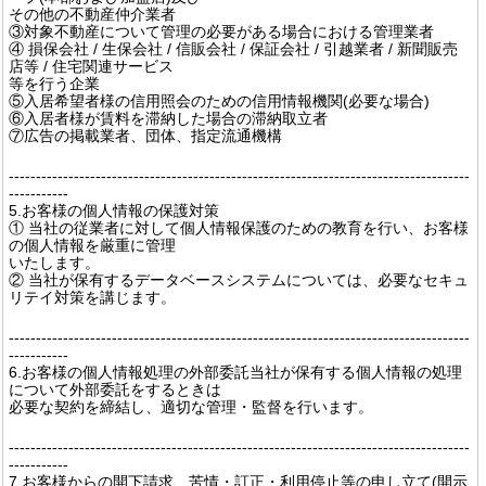
その他の不動産仲介業者
③対象不動産について管理の必要がある場合における管理業者
④ 損保会社 / 生保会社 / 信販会社 / 保証会社 / 引越業者 / 新聞販売
店等 / 住宅関連サービス
等を行う企業
⑤入居希望者様の信用照会のための信用情報機関(必要な場合)
⑥入居者様が賃料を滞納した場合の滞納取立者
⑦広告の掲載業者、団体、指定流通機構
-------------------------------------------------------------------------------------
-----------
5.お客様の個人情報の保護対策
① 当社の従業者に対して個人情報保護のための教育を行い、お客様
の個人情報を厳重に管理
いたします。
② 当社が保有するデータベースシステムについては、必要なセキュ
リテイ対策を講じます。
-------------------------------------------------------------------------------------
-----------
6.お客様の個人情報処理の外部委託当社が保有する個人情報の処理
について外部委託をするときは
必要な契約を締結し、適切な管理・監督を行います。
-------------------------------------------------------------------------------------
-----------
7.お客様からの開下請求、苦情・訂正・利用停止等の申し立て(開示