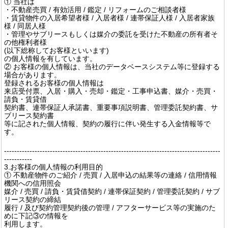
① 当社は
・不動産売買 / 有効活用 / 鑑定 / リフォームのご相談者様
・賃貸物件の入居希望者様 / 入居者様 / 連帯保証人様 / 入居者家族
様 / 同居人様
・管理やサブリースもしくは媒介の委託を受けた不動産の所有者そ
の他権利者様
(以下総称してお客様といいます)
の個人情報を有しています。
② お客様の個人情報は、当社のデータベースシステム等に登録する
場合があります。
登録されるお客様の個人情報は
来店受付票、入居・購入・売却・鑑定・工事申込書、媒介・売買・
請負・賃貸借
契約書、連帯保証人承諾書、重要事項説明書、管理委託契約書、サ
ブリース契約書
等に記された個人情報、契約の履行に伴い発生する入金情報等で
す。
-------------------------------------------------------------------------------------
-----------
3.お客様の個人情報の利用目的
① 不動産物件のご紹介 / 売買 / 入居申込の結果等の連絡 / 信用情報
機関への信用照会
媒介 / 売買 / 請負・賃貸借契約 / 連帯保証契約 / 管理委託契約 / サブ
リース契約の締結
履行 / 及び契約管理契約後の管理 / アフターサービス等の実施のた
めに下記③の情報を
利用します。