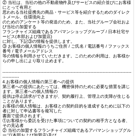
② 当社は、当社の他の不動産物件及びサービスの紹介並びにお客様
にとって有用と
思われる当社提携先の商品・サービス等を紹介するためのダイレク
トメール、住環境向上
のためのアンケート等の発送のため、また、当社グループ会社およ
び当社の加盟する
フランチャイズ組織であるアパマンショップグループ / 日本社宅サ
ービス(本部および加盟店)
に対し、下記③の情報を提供します。
③ お客様の個人情報のうちご住所 / ご氏名 / 電話番号 / ファックス
番号 / 電子メールアドレス
等の情報を利用させていただきます。このための利用は、お客様か
らの申し出により取り止めます。
-------------------------------------------------------------------------------------
-----------
4.お客様の個人情報の第三者への提供
第三者への提供にあたっては、機密保持のために必要な措置を講じ
ます。第三者への個人情報の
提供は停止請求ができますが、契約履行上、管理上の支障が生じる
ことがあります。
お客様の個人情報は、お客様との契約目的を達成するために以下の
者に対して申込書等を複写した
書面で提供されます。
①お客様から委託を受けた事項についての契約の相手方となる者、
その見込者
② 当社の加盟するフランチャイズ組織であるアパマンショップグル
ープ(本部および加盟店)及び