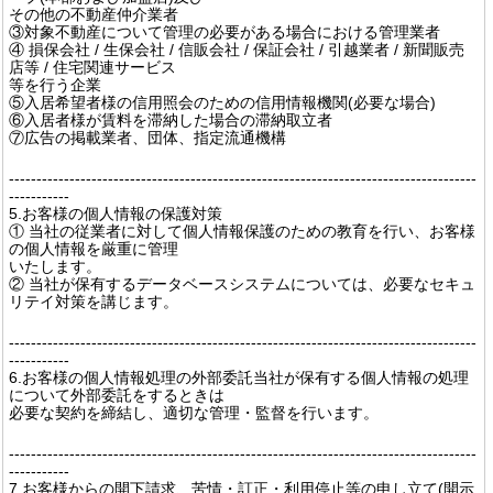
その他の不動産仲介業者
③対象不動産について管理の必要がある場合における管理業者
④ 損保会社 / 生保会社 / 信販会社 / 保証会社 / 引越業者 / 新聞販売
店等 / 住宅関連サービス
等を行う企業
⑤入居希望者様の信用照会のための信用情報機関(必要な場合)
⑥入居者様が賃料を滞納した場合の滞納取立者
⑦広告の掲載業者、団体、指定流通機構
-------------------------------------------------------------------------------------
-----------
5.お客様の個人情報の保護対策
① 当社の従業者に対して個人情報保護のための教育を行い、お客様
の個人情報を厳重に管理
いたします。
② 当社が保有するデータベースシステムについては、必要なセキュ
リテイ対策を講じます。
-------------------------------------------------------------------------------------
-----------
6.お客様の個人情報処理の外部委託当社が保有する個人情報の処理
について外部委託をするときは
必要な契約を締結し、適切な管理・監督を行います。
-------------------------------------------------------------------------------------
-----------
7.お客様からの開下請求、苦情・訂正・利用停止等の申し立て(開示