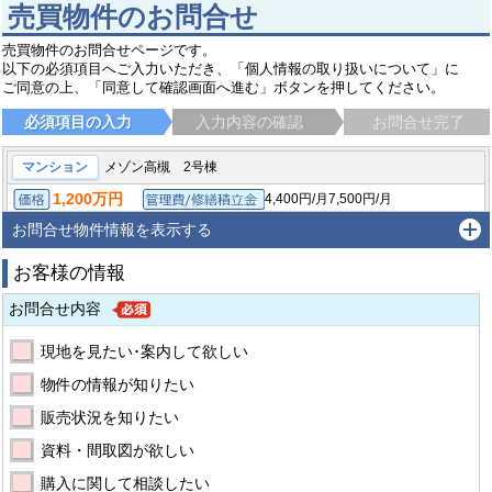
売買物件のお問合せ
売買物件のお問合せページです。
以下の必須項目へご入力いただき、「個人情報の取り扱いについて」に
ご同意の上、「同意して確認画面へ進む」ボタンを押してください。
必須項目の入力
入力内容の確認
お問合せ完了
マンション
メゾン高槻 2号棟
1,200万円
4,400円/月
7,500円/月
価格
管理費/修繕積立金
/
51.19㎡（壁芯）
約15.48坪
1LDK
面積（専有・建物）
間取り
お問合せ物件情報を表示する
1972年10月
築年月
お客様の情報
高槻市真上町５丁目
東海道・山陽本線 高槻駅 バス7分 バス停：緑が丘 バス停徒歩8分
お問合せ内容
現地を見たい･案内して欲しい
物件の情報が知りたい
販売状況を知りたい
資料・間取図が欲しい
購入に関して相談したい