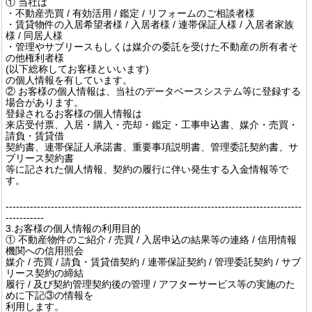
① 当社は
・不動産売買 / 有効活用 / 鑑定 / リフォームのご相談者様
・賃貸物件の入居希望者様 / 入居者様 / 連帯保証人様 / 入居者家族
様 / 同居人様
・管理やサブリースもしくは媒介の委託を受けた不動産の所有者そ
の他権利者様
(以下総称してお客様といいます)
の個人情報を有しています。
② お客様の個人情報は、当社のデータベースシステム等に登録する
場合があります。
登録されるお客様の個人情報は
来店受付票、入居・購入・売却・鑑定・工事申込書、媒介・売買・
請負・賃貸借
契約書、連帯保証人承諾書、重要事項説明書、管理委託契約書、サ
ブリース契約書
等に記された個人情報、契約の履行に伴い発生する入金情報等で
す。
-------------------------------------------------------------------------------------
-----------
3.お客様の個人情報の利用目的
① 不動産物件のご紹介 / 売買 / 入居申込の結果等の連絡 / 信用情報
機関への信用照会
媒介 / 売買 / 請負・賃貸借契約 / 連帯保証契約 / 管理委託契約 / サブ
リース契約の締結
履行 / 及び契約管理契約後の管理 / アフターサービス等の実施のた
めに下記③の情報を
利用します。