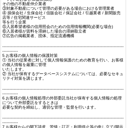
その他の不動産仲介業者
③対象不動産について管理の必要がある場合における管理業者
④ 損保会社 / 生保会社 / 信販会社 / 保証会社 / 引越業者 / 新聞販売
店等 / 住宅関連サービス
等を行う企業
⑤入居希望者様の信用照会のための信用情報機関(必要な場合)
⑥入居者様が賃料を滞納した場合の滞納取立者
⑦広告の掲載業者、団体、指定流通機構
-------------------------------------------------------------------------------------
-----------
5.お客様の個人情報の保護対策
① 当社の従業者に対して個人情報保護のための教育を行い、お客様
の個人情報を厳重に管理
いたします。
② 当社が保有するデータベースシステムについては、必要なセキュ
リテイ対策を講じます。
-------------------------------------------------------------------------------------
-----------
6.お客様の個人情報処理の外部委託当社が保有する個人情報の処理
について外部委託をするときは
必要な契約を締結し、適切な管理・監督を行います。
-------------------------------------------------------------------------------------
-----------
7.お客様からの開下請求、苦情・訂正・利用停止等の申し立て(開示