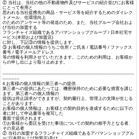
② 当社は、当社の他の不動産物件及びサービスの紹介並びにお客様
にとって有用と
思われる当社提携先の商品・サービス等を紹介するためのダイレク
トメール、住環境向上
のためのアンケート等の発送のため、また、当社グループ会社およ
び当社の加盟する
フランチャイズ組織であるアパマンショップグループ / 日本社宅サ
ービス(本部および加盟店)
に対し、下記③の情報を提供します。
③ お客様の個人情報のうちご住所 / ご氏名 / 電話番号 / ファックス
番号 / 電子メールアドレス
等の情報を利用させていただきます。このための利用は、お客様か
らの申し出により取り止めます。
-------------------------------------------------------------------------------------
-----------
4.お客様の個人情報の第三者への提供
第三者への提供にあたっては、機密保持のために必要な措置を講じ
ます。第三者への個人情報の
提供は停止請求ができますが、契約履行上、管理上の支障が生じる
ことがあります。
お客様の個人情報は、お客様との契約目的を達成するために以下の
者に対して申込書等を複写した
書面で提供されます。
①お客様から委託を受けた事項についての契約の相手方となる者、
その見込者
② 当社の加盟するフランチャイズ組織であるアパマンショップグル
ープ(本部および加盟店)及び