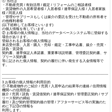
① 当社は
・不動産売買 / 有効活用 / 鑑定 / リフォームのご相談者様
・賃貸物件の入居希望者様 / 入居者様 / 連帯保証人様 / 入居者家族
様 / 同居人様
・管理やサブリースもしくは媒介の委託を受けた不動産の所有者そ
の他権利者様
(以下総称してお客様といいます)
の個人情報を有しています。
② お客様の個人情報は、当社のデータベースシステム等に登録する
場合があります。
登録されるお客様の個人情報は
来店受付票、入居・購入・売却・鑑定・工事申込書、媒介・売買・
請負・賃貸借
契約書、連帯保証人承諾書、重要事項説明書、管理委託契約書、サ
ブリース契約書
等に記された個人情報、契約の履行に伴い発生する入金情報等で
す。
-------------------------------------------------------------------------------------
-----------
3.お客様の個人情報の利用目的
① 不動産物件のご紹介 / 売買 / 入居申込の結果等の連絡 / 信用情報
機関への信用照会
媒介 / 売買 / 請負・賃貸借契約 / 連帯保証契約 / 管理委託契約 / サブ
リース契約の締結
履行 / 及び契約管理契約後の管理 / アフターサービス等の実施のた
めに下記③の情報を
利用します。