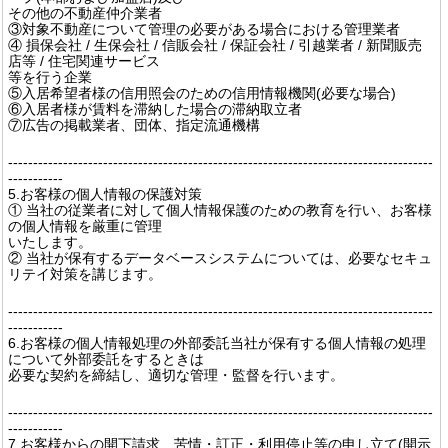
その他の不動産仲介業者
③対象不動産について管理の必要がある場合における管理業者
④ 損保会社 / 生保会社 / 信販会社 / 保証会社 / 引越業者 / 新聞販売
店等 / 住宅関連サービス
等を行う企業
⑤入居希望者様の信用照会のための信用情報機関(必要な場合)
⑥入居者様が賃料を滞納した場合の滞納取立者
⑦広告の掲載業者、団体、指定流通機構
-------------------------------------------------------------------------------------
-----------
5.お客様の個人情報の保護対策
① 当社の従業者に対して個人情報保護のための教育を行い、お客様
の個人情報を厳重に管理
いたします。
② 当社が保有するデータベースシステムについては、必要なセキュ
リテイ対策を講じます。
-------------------------------------------------------------------------------------
-----------
6.お客様の個人情報処理の外部委託当社が保有する個人情報の処理
について外部委託をするときは
必要な契約を締結し、適切な管理・監督を行います。
-------------------------------------------------------------------------------------
-----------
7.お客様からの開下請求、苦情・訂正・利用停止等の申し立て(開示