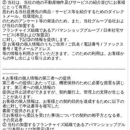
② 当社は、当社の他の不動産物件及びサービスの紹介並びにお客様
にとって有用と
思われる当社提携先の商品・サービス等を紹介するためのダイレク
トメール、住環境向上
のためのアンケート等の発送のため、また、当社グループ会社およ
び当社の加盟する
フランチャイズ組織であるアパマンショップグループ / 日本社宅サ
ービス(本部および加盟店)
に対し、下記③の情報を提供します。
③ お客様の個人情報のうちご住所 / ご氏名 / 電話番号 / ファックス
番号 / 電子メールアドレス
等の情報を利用させていただきます。このための利用は、お客様か
らの申し出により取り止めます。
-------------------------------------------------------------------------------------
-----------
4.お客様の個人情報の第三者への提供
第三者への提供にあたっては、機密保持のために必要な措置を講じ
ます。第三者への個人情報の
提供は停止請求ができますが、契約履行上、管理上の支障が生じる
ことがあります。
お客様の個人情報は、お客様との契約目的を達成するために以下の
者に対して申込書等を複写した
書面で提供されます。
①お客様から委託を受けた事項についての契約の相手方となる者、
その見込者
② 当社の加盟するフランチャイズ組織であるアパマンショップグル
ープ(本部および加盟店)及び