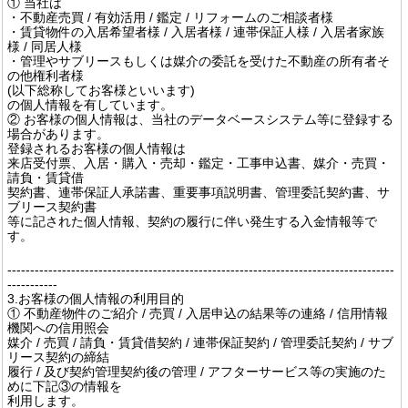
① 当社は
・不動産売買 / 有効活用 / 鑑定 / リフォームのご相談者様
・賃貸物件の入居希望者様 / 入居者様 / 連帯保証人様 / 入居者家族
様 / 同居人様
・管理やサブリースもしくは媒介の委託を受けた不動産の所有者そ
の他権利者様
(以下総称してお客様といいます)
の個人情報を有しています。
② お客様の個人情報は、当社のデータベースシステム等に登録する
場合があります。
登録されるお客様の個人情報は
来店受付票、入居・購入・売却・鑑定・工事申込書、媒介・売買・
請負・賃貸借
契約書、連帯保証人承諾書、重要事項説明書、管理委託契約書、サ
ブリース契約書
等に記された個人情報、契約の履行に伴い発生する入金情報等で
す。
-------------------------------------------------------------------------------------
-----------
3.お客様の個人情報の利用目的
① 不動産物件のご紹介 / 売買 / 入居申込の結果等の連絡 / 信用情報
機関への信用照会
媒介 / 売買 / 請負・賃貸借契約 / 連帯保証契約 / 管理委託契約 / サブ
リース契約の締結
履行 / 及び契約管理契約後の管理 / アフターサービス等の実施のた
めに下記③の情報を
利用します。