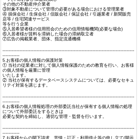
その他の不動産仲介業者
③対象不動産について管理の必要がある場合における管理業者
④ 損保会社 / 生保会社 / 信販会社 / 保証会社 / 引越業者 / 新聞販売
店等 / 住宅関連サービス
等を行う企業
⑤入居希望者様の信用照会のための信用情報機関(必要な場合)
⑥入居者様が賃料を滞納した場合の滞納取立者
⑦広告の掲載業者、団体、指定流通機構
-------------------------------------------------------------------------------------
-----------
5.お客様の個人情報の保護対策
① 当社の従業者に対して個人情報保護のための教育を行い、お客様
の個人情報を厳重に管理
いたします。
② 当社が保有するデータベースシステムについては、必要なセキュ
リテイ対策を講じます。
-------------------------------------------------------------------------------------
-----------
6.お客様の個人情報処理の外部委託当社が保有する個人情報の処理
について外部委託をするときは
必要な契約を締結し、適切な管理・監督を行います。
-------------------------------------------------------------------------------------
-----------
7.お客様からの開下請求、苦情・訂正・利用停止等の申し立て(開示