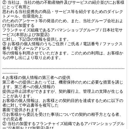
② 当社は、当社の他の不動産物件及びサービスの紹介並びにお客様
にとって有用と
思われる当社提携先の商品・サービス等を紹介するためのダイレク
トメール、住環境向上
のためのアンケート等の発送のため、また、当社グループ会社およ
び当社の加盟する
フランチャイズ組織であるアパマンショップグループ / 日本社宅サ
ービス(本部および加盟店)
に対し、下記③の情報を提供します。
③ お客様の個人情報のうちご住所 / ご氏名 / 電話番号 / ファックス
番号 / 電子メールアドレス
等の情報を利用させていただきます。このための利用は、お客様か
らの申し出により取り止めます。
-------------------------------------------------------------------------------------
-----------
4.お客様の個人情報の第三者への提供
第三者への提供にあたっては、機密保持のために必要な措置を講じ
ます。第三者への個人情報の
提供は停止請求ができますが、契約履行上、管理上の支障が生じる
ことがあります。
お客様の個人情報は、お客様との契約目的を達成するために以下の
者に対して申込書等を複写した
書面で提供されます。
①お客様から委託を受けた事項についての契約の相手方となる者、
その見込者
② 当社の加盟するフランチャイズ組織であるアパマンショップグル
ープ(本部および加盟店)及び