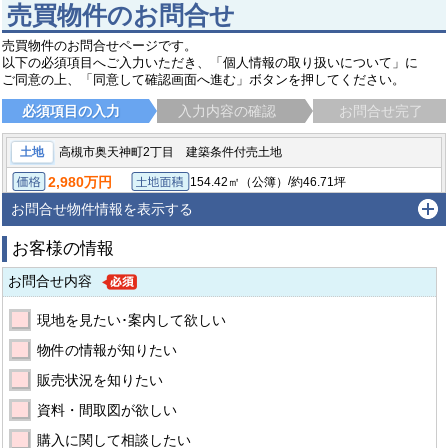
売買物件のお問合せ
売買物件のお問合せページです。
以下の必須項目へご入力いただき、「個人情報の取り扱いについて」に
ご同意の上、「同意して確認画面へ進む」ボタンを押してください。
必須項目の入力
入力内容の確認
お問合せ完了
土地
高槻市奥天神町2丁目 建築条件付売土地
2,980万円
/
154.42㎡（公簿）
約46.71坪
価格
土地面積
建物面積:105.31㎡
間取り:3LDK
本体価格:2,270万円
参考プラン
お問合せ物件情報を表示する
高槻市奥天神町２丁目
東海道・山陽本線 高槻駅 徒歩19分
お客様の情報
お問合せ内容
現地を見たい･案内して欲しい
物件の情報が知りたい
販売状況を知りたい
資料・間取図が欲しい
購入に関して相談したい