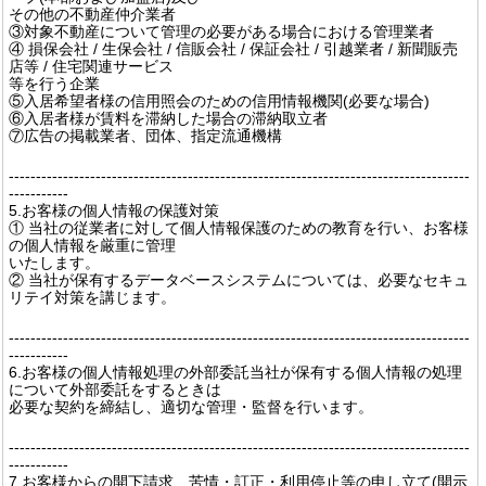
その他の不動産仲介業者
③対象不動産について管理の必要がある場合における管理業者
④ 損保会社 / 生保会社 / 信販会社 / 保証会社 / 引越業者 / 新聞販売
店等 / 住宅関連サービス
等を行う企業
⑤入居希望者様の信用照会のための信用情報機関(必要な場合)
⑥入居者様が賃料を滞納した場合の滞納取立者
⑦広告の掲載業者、団体、指定流通機構
-------------------------------------------------------------------------------------
-----------
5.お客様の個人情報の保護対策
① 当社の従業者に対して個人情報保護のための教育を行い、お客様
の個人情報を厳重に管理
いたします。
② 当社が保有するデータベースシステムについては、必要なセキュ
リテイ対策を講じます。
-------------------------------------------------------------------------------------
-----------
6.お客様の個人情報処理の外部委託当社が保有する個人情報の処理
について外部委託をするときは
必要な契約を締結し、適切な管理・監督を行います。
-------------------------------------------------------------------------------------
-----------
7.お客様からの開下請求、苦情・訂正・利用停止等の申し立て(開示