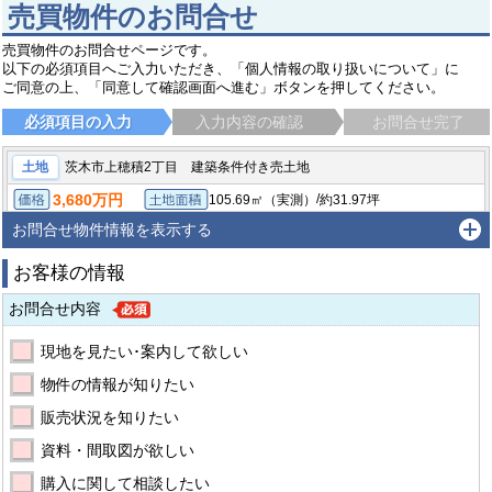
売買物件のお問合せ
売買物件のお問合せページです。
以下の必須項目へご入力いただき、「個人情報の取り扱いについて」に
ご同意の上、「同意して確認画面へ進む」ボタンを押してください。
必須項目の入力
入力内容の確認
お問合せ完了
土地
茨木市上穂積2丁目 建築条件付き売土地
3,680万円
/
105.69㎡（実測）
約31.97坪
価格
土地面積
建物面積:102.46㎡
間取り:4LDK
本体価格:2,200万円
参考プラン
お問合せ物件情報を表示する
茨木市上穂積２丁目
東海道・山陽本線 茨木（大阪）駅 徒歩15分
お客様の情報
お問合せ内容
現地を見たい･案内して欲しい
物件の情報が知りたい
販売状況を知りたい
資料・間取図が欲しい
購入に関して相談したい