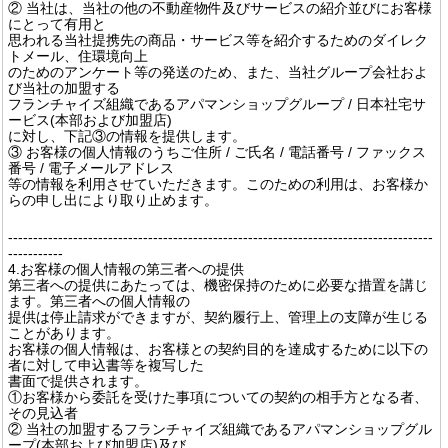
② 当社は、当社の他の不動産物件及びサービスの紹介並びにお客様
にとって有用と
思われる当社提携先の商品・サービス等を紹介するためのダイレク
トメール、住環境向上
のためのアンケート等の発送のため、また、当社グループ会社およ
び当社の加盟する
フランチャイズ組織であるアパマンショップグループ / 日本社宅サ
ービス(本部および加盟店)
に対し、下記③の情報を提供します。
③ お客様の個人情報のうちご住所 / ご氏名 / 電話番号 / ファックス
番号 / 電子メールアドレス
等の情報を利用させていただきます。このための利用は、お客様か
らの申し出により取り止めます。
-------------------------------------------------------------------------------------
-----------
4.お客様の個人情報の第三者への提供
第三者への提供にあたっては、機密保持のために必要な措置を講じ
ます。第三者への個人情報の
提供は停止請求ができますが、契約履行上、管理上の支障が生じる
ことがあります。
お客様の個人情報は、お客様との契約目的を達成するために以下の
者に対して申込書等を複写した
書面で提供されます。
①お客様から委託を受けた事項についての契約の相手方となる者、
その見込者
② 当社の加盟するフランチャイズ組織であるアパマンショップグル
ープ(本部および加盟店)及び