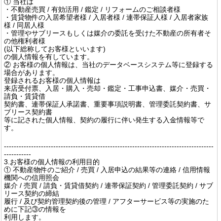
① 当社は
・不動産売買 / 有効活用 / 鑑定 / リフォームのご相談者様
・賃貸物件の入居希望者様 / 入居者様 / 連帯保証人様 / 入居者家族
様 / 同居人様
・管理やサブリースもしくは媒介の委託を受けた不動産の所有者そ
の他権利者様
(以下総称してお客様といいます)
の個人情報を有しています。
② お客様の個人情報は、当社のデータベースシステム等に登録する
場合があります。
登録されるお客様の個人情報は
来店受付票、入居・購入・売却・鑑定・工事申込書、媒介・売買・
請負・賃貸借
契約書、連帯保証人承諾書、重要事項説明書、管理委託契約書、サ
ブリース契約書
等に記された個人情報、契約の履行に伴い発生する入金情報等で
す。
-------------------------------------------------------------------------------------
-----------
3.お客様の個人情報の利用目的
① 不動産物件のご紹介 / 売買 / 入居申込の結果等の連絡 / 信用情報
機関への信用照会
媒介 / 売買 / 請負・賃貸借契約 / 連帯保証契約 / 管理委託契約 / サブ
リース契約の締結
履行 / 及び契約管理契約後の管理 / アフターサービス等の実施のた
めに下記③の情報を
利用します。