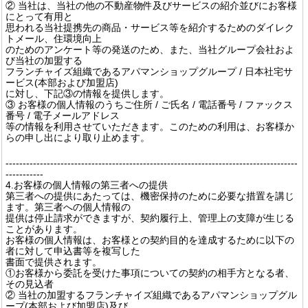
② 当社は、当社の他の不動産物件及びサービスの紹介並びにお客様
にとって有用と
思われる当社提携先の商品・サービス等を紹介するためのダイレク
トメール、住環境向上
のためのアンケート等の発送のため、また、当社グループ会社およ
び当社の加盟する
フランチャイズ組織であるアパマンショップグループ / 日本社宅サ
ービス(本部および加盟店)
に対し、下記③の情報を提供します。
③ お客様の個人情報のうちご住所 / ご氏名 / 電話番号 / ファックス
番号 / 電子メールアドレス
等の情報を利用させていただきます。このための利用は、お客様か
らの申し出により取り止めます。
-------------------------------------------------------------------------------------
-----------
4.お客様の個人情報の第三者への提供
第三者への提供にあたっては、機密保持のために必要な措置を講じ
ます。第三者への個人情報の
提供は停止請求ができますが、契約履行上、管理上の支障が生じる
ことがあります。
お客様の個人情報は、お客様との契約目的を達成するために以下の
者に対して申込書等を複写した
書面で提供されます。
①お客様から委託を受けた事項についての契約の相手方となる者、
その見込者
② 当社の加盟するフランチャイズ組織であるアパマンショップグル
ープ(本部および加盟店)及び