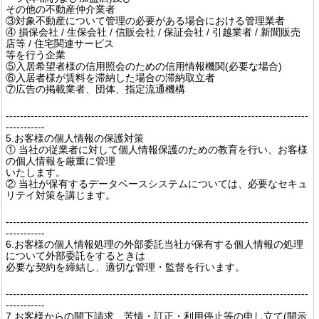
その他の不動産仲介業者
③対象不動産について管理の必要がある場合における管理業者
④ 損保会社 / 生保会社 / 信販会社 / 保証会社 / 引越業者 / 新聞販売
店等 / 住宅関連サービス
等を行う企業
⑤入居希望者様の信用照会のための信用情報機関(必要な場合)
⑥入居者様が賃料を滞納した場合の滞納取立者
⑦広告の掲載業者、団体、指定流通機構
-------------------------------------------------------------------------------------
-----------
5.お客様の個人情報の保護対策
① 当社の従業者に対して個人情報保護のための教育を行い、お客様
の個人情報を厳重に管理
いたします。
② 当社が保有するデータベースシステムについては、必要なセキュ
リテイ対策を講じます。
-------------------------------------------------------------------------------------
-----------
6.お客様の個人情報処理の外部委託当社が保有する個人情報の処理
について外部委託をするときは
必要な契約を締結し、適切な管理・監督を行います。
-------------------------------------------------------------------------------------
-----------
7.お客様からの開下請求、苦情・訂正・利用停止等の申し立て(開示