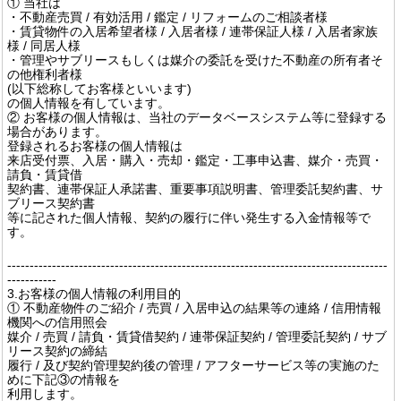
① 当社は
・不動産売買 / 有効活用 / 鑑定 / リフォームのご相談者様
・賃貸物件の入居希望者様 / 入居者様 / 連帯保証人様 / 入居者家族
様 / 同居人様
・管理やサブリースもしくは媒介の委託を受けた不動産の所有者そ
の他権利者様
(以下総称してお客様といいます)
の個人情報を有しています。
② お客様の個人情報は、当社のデータベースシステム等に登録する
場合があります。
登録されるお客様の個人情報は
来店受付票、入居・購入・売却・鑑定・工事申込書、媒介・売買・
請負・賃貸借
契約書、連帯保証人承諾書、重要事項説明書、管理委託契約書、サ
ブリース契約書
等に記された個人情報、契約の履行に伴い発生する入金情報等で
す。
-------------------------------------------------------------------------------------
-----------
3.お客様の個人情報の利用目的
① 不動産物件のご紹介 / 売買 / 入居申込の結果等の連絡 / 信用情報
機関への信用照会
媒介 / 売買 / 請負・賃貸借契約 / 連帯保証契約 / 管理委託契約 / サブ
リース契約の締結
履行 / 及び契約管理契約後の管理 / アフターサービス等の実施のた
めに下記③の情報を
利用します。