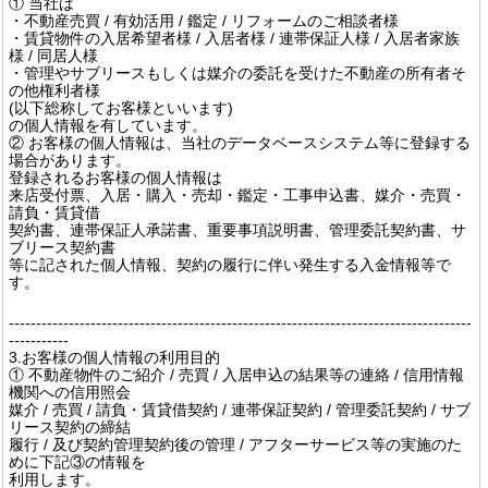
① 当社は
・不動産売買 / 有効活用 / 鑑定 / リフォームのご相談者様
・賃貸物件の入居希望者様 / 入居者様 / 連帯保証人様 / 入居者家族
様 / 同居人様
・管理やサブリースもしくは媒介の委託を受けた不動産の所有者そ
の他権利者様
(以下総称してお客様といいます)
の個人情報を有しています。
② お客様の個人情報は、当社のデータベースシステム等に登録する
場合があります。
登録されるお客様の個人情報は
来店受付票、入居・購入・売却・鑑定・工事申込書、媒介・売買・
請負・賃貸借
契約書、連帯保証人承諾書、重要事項説明書、管理委託契約書、サ
ブリース契約書
等に記された個人情報、契約の履行に伴い発生する入金情報等で
す。
-------------------------------------------------------------------------------------
-----------
3.お客様の個人情報の利用目的
① 不動産物件のご紹介 / 売買 / 入居申込の結果等の連絡 / 信用情報
機関への信用照会
媒介 / 売買 / 請負・賃貸借契約 / 連帯保証契約 / 管理委託契約 / サブ
リース契約の締結
履行 / 及び契約管理契約後の管理 / アフターサービス等の実施のた
めに下記③の情報を
利用します。