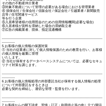
その他の不動産仲介業者
③対象不動産について管理の必要がある場合における管理業者
④ 損保会社 / 生保会社 / 信販会社 / 保証会社 / 引越業者 / 新聞販売
店等 / 住宅関連サービス
等を行う企業
⑤入居希望者様の信用照会のための信用情報機関(必要な場合)
⑥入居者様が賃料を滞納した場合の滞納取立者
⑦広告の掲載業者、団体、指定流通機構
-------------------------------------------------------------------------------------
-----------
5.お客様の個人情報の保護対策
① 当社の従業者に対して個人情報保護のための教育を行い、お客様
の個人情報を厳重に管理
いたします。
② 当社が保有するデータベースシステムについては、必要なセキュ
リテイ対策を講じます。
-------------------------------------------------------------------------------------
-----------
6.お客様の個人情報処理の外部委託当社が保有する個人情報の処理
について外部委託をするときは
必要な契約を締結し、適切な管理・監督を行います。
-------------------------------------------------------------------------------------
-----------
7.お客様からの開下請求、苦情・訂正・利用停止等の申し立て(開示