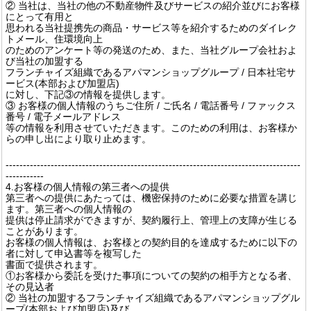
② 当社は、当社の他の不動産物件及びサービスの紹介並びにお客様
にとって有用と
思われる当社提携先の商品・サービス等を紹介するためのダイレク
トメール、住環境向上
のためのアンケート等の発送のため、また、当社グループ会社およ
び当社の加盟する
フランチャイズ組織であるアパマンショップグループ / 日本社宅サ
ービス(本部および加盟店)
に対し、下記③の情報を提供します。
③ お客様の個人情報のうちご住所 / ご氏名 / 電話番号 / ファックス
番号 / 電子メールアドレス
等の情報を利用させていただきます。このための利用は、お客様か
らの申し出により取り止めます。
-------------------------------------------------------------------------------------
-----------
4.お客様の個人情報の第三者への提供
第三者への提供にあたっては、機密保持のために必要な措置を講じ
ます。第三者への個人情報の
提供は停止請求ができますが、契約履行上、管理上の支障が生じる
ことがあります。
お客様の個人情報は、お客様との契約目的を達成するために以下の
者に対して申込書等を複写した
書面で提供されます。
①お客様から委託を受けた事項についての契約の相手方となる者、
その見込者
② 当社の加盟するフランチャイズ組織であるアパマンショップグル
ープ(本部および加盟店)及び