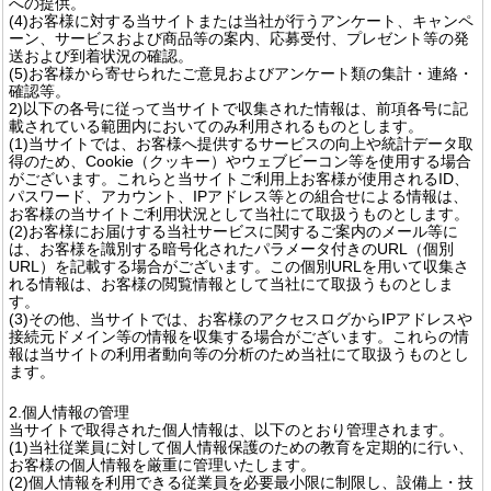
への提供。
(4)お客様に対する当サイトまたは当社が行うアンケート、キャンペ
ーン、サービスおよび商品等の案内、応募受付、プレゼント等の発
送および到着状況の確認。
(5)お客様から寄せられたご意見およびアンケート類の集計・連絡・
確認等。
2)以下の各号に従って当サイトで収集された情報は、前項各号に記
載されている範囲内においてのみ利用されるものとします。
(1)当サイトでは、お客様へ提供するサービスの向上や統計データ取
得のため、Cookie（クッキー）やウェブビーコン等を使用する場合
がございます。これらと当サイトご利用上お客様が使用されるID、
パスワード、アカウント、IPアドレス等との組合せによる情報は、
お客様の当サイトご利用状況として当社にて取扱うものとします。
(2)お客様にお届けする当社サービスに関するご案内のメール等に
は、お客様を識別する暗号化されたパラメータ付きのURL（個別
URL）を記載する場合がございます。この個別URLを用いて収集さ
れる情報は、お客様の閲覧情報として当社にて取扱うものとしま
す。
(3)その他、当サイトでは、お客様のアクセスログからIPアドレスや
接続元ドメイン等の情報を収集する場合がございます。これらの情
報は当サイトの利用者動向等の分析のため当社にて取扱うものとし
ます。
2.個人情報の管理
当サイトで取得された個人情報は、以下のとおり管理されます。
(1)当社従業員に対して個人情報保護のための教育を定期的に行い、
お客様の個人情報を厳重に管理いたします。
(2)個人情報を利用できる従業員を必要最小限に制限し、設備上・技