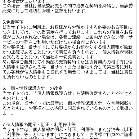
する場合がございます。
この場合、当社は当該委託先との間で必要な契約を締結し、当該委
託先に対して適切な管理・監督を行います。
5.免責事項
1)当サイトのご利用上、お客様からお預かりする必要のある項目に
つきましては、その旨表示を行っております。これらの項目をお客
様がご入力されない場合は、各種ご連絡・ご案内ができない等、サ
ービスの一部をご利用いただけない場合がございます。
2)お客様は、当サイトにてお客様からお預かりする個人情報が最新
かつ正確であることについて責任を負うものとし、個人情報が現状
と異なることについて当社を一切免責とします。
3)お客様ご自身にて不動産の売買契約または賃貸契約の相手方に個
人情報を提供される等、当サイトまたは当社を介して第三者に対し
てお客様が個人情報をご提供する場合につきましては、当社は責任
を負わないものとします。
6.「個人情報保護方針」の改定
当サイトでは、「個人情報保護方針」を随時改定することができる
ものとします。
この場合、当サイトでは最新の「個人情報保護方針」を常時掲載す
るとともに、お客様がこの内容に同意されているものとして取扱い
ます。
7.個人情報の開示・訂正・利用停止等
当サイトでは、個人情報の開示・訂正、利用停止または消去（以下
「利用停止等」といいます）につきまして、お客様ご自身のご請求