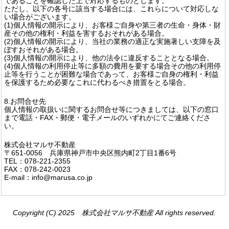
であることを確認した上で対応するものとします。
ただし、以下の各号に該当する場合には、これらについて対応しな
い場合がございます。
(1)個人情報の開示により、お客様ご自身や第三者の生命・身体・財
産その他の権利・利益を害するおそれがある場合。
(2)個人情報の開示により、当社の業務の適正な実施著しい支障を及
ぼすおそれがある場合。
(3)個人情報の開示により、他の法令に違反することとなる場合。
(4)個人情報の利用停止等に多額の費用を要する場合その他の利用停
止等を行うことが困難な場合であって、お客様ご自身の権利・利益
を保護するため必要なこれに代わるべき措置をとる場合。
8.お問合せ先
個人情報の取扱いに関するお問合せ等につきましては、以下の窓口
まで電話・FAX・郵便・電子メールのいずれかにてご連絡くださ
い。
株式会社マルサ不動産
〒651-0056 兵庫県神戸市中央区熊内町2丁目1番6号
TEL：078-221-2355
FAX：078-242-0023
E-mail：info@marusa.co.jp
Copyright (C) 2025 株式会社マルサ不動産 All rights reserved.