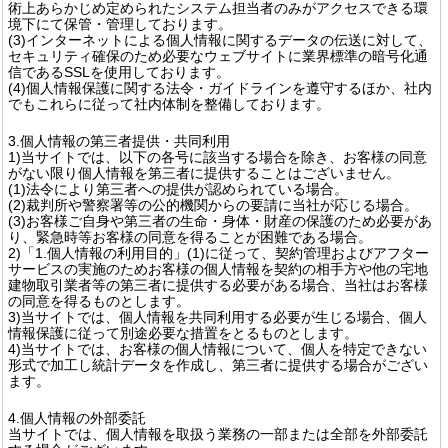
術上あらかじめ定められたシステム担当者のみがアクセスできる環
境下にて保管・管理しております。
(3)インターネットによる個人情報に関するデータの伝送に対して、
セキュリティ確保のため必要なウェブサイトに業界標準の暗号化通
信であるSSLを使用しております。
(4)個人情報保護に関する法令・ガイドラインを遵守するほか、社内
でもこれらに従って社内体制を整備しております。
3.個人情報の第三者提供・共同利用
1)当サイトでは、以下の各号に該当する場合を除き、お客様の同意
がない限り個人情報を第三者に提供することはございません。
(1)法令により第三者への提供が認められている場合。
(2)裁判所や警察署等の公的機関からの要請に当社が応じる場合。
(3)お客様ご自身や第三者の生命・身体・財産の保護のため必要があ
り、緊急時等お客様の同意を得ることが困難である場合。
2)「1.個人情報の利用目的」(1)に従って、契約管理およびアフター
サービスの実施のためお客様の個人情報を契約の相手方や他の宅地
建物取引業者等の第三者に提供する必要がある場合、当社はお客様
の同意を得るものとします。
3)当サイトでは、個人情報を共同利用する必要が生じる場合、個人
情報保護に従って別途必要な措置をとるものとします。
4)当サイトでは、お客様の個人情報について、個人を特定できない
形式で加工し統計データを作成し、第三者に提供する場合がござい
ます。
4.個人情報の外部委託
当サイトでは、個人情報を取扱う業務の一部または全部を外部委託