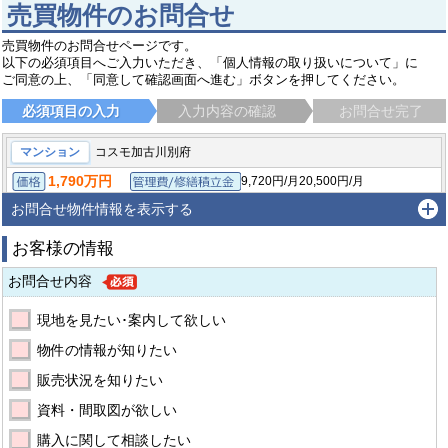
売買物件のお問合せ
売買物件のお問合せページです。
以下の必須項目へご入力いただき、「個人情報の取り扱いについて」に
ご同意の上、「同意して確認画面へ進む」ボタンを押してください。
必須項目の入力
入力内容の確認
お問合せ完了
マンション
コスモ加古川別府
1,790万円
9,720円/月
20,500円/月
価格
管理費/修繕積立金
/
66.57㎡（壁芯）
約20.13坪
1LDK
面積（専有・建物）
間取り
お問合せ物件情報を表示する
1992年3月
築年月
お客様の情報
加古川市別府町朝日町
山陽電鉄本線 別府（兵庫）駅 徒歩3分
お問合せ内容
現地を見たい･案内して欲しい
物件の情報が知りたい
販売状況を知りたい
資料・間取図が欲しい
購入に関して相談したい