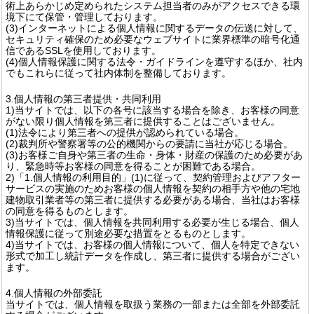
術上あらかじめ定められたシステム担当者のみがアクセスできる環
境下にて保管・管理しております。
(3)インターネットによる個人情報に関するデータの伝送に対して、
セキュリティ確保のため必要なウェブサイトに業界標準の暗号化通
信であるSSLを使用しております。
(4)個人情報保護に関する法令・ガイドラインを遵守するほか、社内
でもこれらに従って社内体制を整備しております。
3.個人情報の第三者提供・共同利用
1)当サイトでは、以下の各号に該当する場合を除き、お客様の同意
がない限り個人情報を第三者に提供することはございません。
(1)法令により第三者への提供が認められている場合。
(2)裁判所や警察署等の公的機関からの要請に当社が応じる場合。
(3)お客様ご自身や第三者の生命・身体・財産の保護のため必要があ
り、緊急時等お客様の同意を得ることが困難である場合。
2)「1.個人情報の利用目的」(1)に従って、契約管理およびアフター
サービスの実施のためお客様の個人情報を契約の相手方や他の宅地
建物取引業者等の第三者に提供する必要がある場合、当社はお客様
の同意を得るものとします。
3)当サイトでは、個人情報を共同利用する必要が生じる場合、個人
情報保護に従って別途必要な措置をとるものとします。
4)当サイトでは、お客様の個人情報について、個人を特定できない
形式で加工し統計データを作成し、第三者に提供する場合がござい
ます。
4.個人情報の外部委託
当サイトでは、個人情報を取扱う業務の一部または全部を外部委託