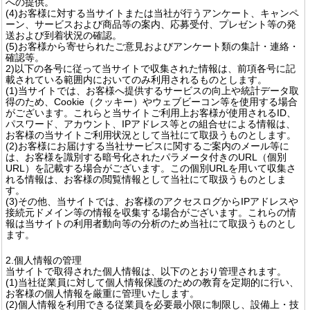
への提供。
(4)お客様に対する当サイトまたは当社が行うアンケート、キャンペ
ーン、サービスおよび商品等の案内、応募受付、プレゼント等の発
送および到着状況の確認。
(5)お客様から寄せられたご意見およびアンケート類の集計・連絡・
確認等。
2)以下の各号に従って当サイトで収集された情報は、前項各号に記
載されている範囲内においてのみ利用されるものとします。
(1)当サイトでは、お客様へ提供するサービスの向上や統計データ取
得のため、Cookie（クッキー）やウェブビーコン等を使用する場合
がございます。これらと当サイトご利用上お客様が使用されるID、
パスワード、アカウント、IPアドレス等との組合せによる情報は、
お客様の当サイトご利用状況として当社にて取扱うものとします。
(2)お客様にお届けする当社サービスに関するご案内のメール等に
は、お客様を識別する暗号化されたパラメータ付きのURL（個別
URL）を記載する場合がございます。この個別URLを用いて収集さ
れる情報は、お客様の閲覧情報として当社にて取扱うものとしま
す。
(3)その他、当サイトでは、お客様のアクセスログからIPアドレスや
接続元ドメイン等の情報を収集する場合がございます。これらの情
報は当サイトの利用者動向等の分析のため当社にて取扱うものとし
ます。
2.個人情報の管理
当サイトで取得された個人情報は、以下のとおり管理されます。
(1)当社従業員に対して個人情報保護のための教育を定期的に行い、
お客様の個人情報を厳重に管理いたします。
(2)個人情報を利用できる従業員を必要最小限に制限し、設備上・技