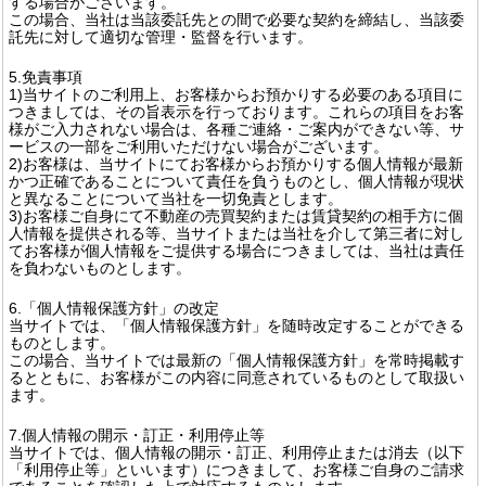
する場合がございます。
この場合、当社は当該委託先との間で必要な契約を締結し、当該委
託先に対して適切な管理・監督を行います。
5.免責事項
1)当サイトのご利用上、お客様からお預かりする必要のある項目に
つきましては、その旨表示を行っております。これらの項目をお客
様がご入力されない場合は、各種ご連絡・ご案内ができない等、サ
ービスの一部をご利用いただけない場合がございます。
2)お客様は、当サイトにてお客様からお預かりする個人情報が最新
かつ正確であることについて責任を負うものとし、個人情報が現状
と異なることについて当社を一切免責とします。
3)お客様ご自身にて不動産の売買契約または賃貸契約の相手方に個
人情報を提供される等、当サイトまたは当社を介して第三者に対し
てお客様が個人情報をご提供する場合につきましては、当社は責任
を負わないものとします。
6.「個人情報保護方針」の改定
当サイトでは、「個人情報保護方針」を随時改定することができる
ものとします。
この場合、当サイトでは最新の「個人情報保護方針」を常時掲載す
るとともに、お客様がこの内容に同意されているものとして取扱い
ます。
7.個人情報の開示・訂正・利用停止等
当サイトでは、個人情報の開示・訂正、利用停止または消去（以下
「利用停止等」といいます）につきまして、お客様ご自身のご請求