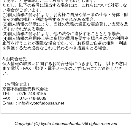
であることを確認した上で対応するものとします。
ただし、以下の各号に該当する場合には、これらについて対応しな
い場合がございます。
(1)個人情報の開示により、お客様ご自身や第三者の生命・身体・財
産その他の権利・利益を害するおそれがある場合。
(2)個人情報の開示により、当社の業務の適正な実施著しい支障を及
ぼすおそれがある場合。
(3)個人情報の開示により、他の法令に違反することとなる場合。
(4)個人情報の利用停止等に多額の費用を要する場合その他の利用停
止等を行うことが困難な場合であって、お客様ご自身の権利・利益
を保護するため必要なこれに代わるべき措置をとる場合。
8.お問合せ先
個人情報の取扱いに関するお問合せ等につきましては、以下の窓口
まで電話・FAX・郵便・電子メールのいずれかにてご連絡くださ
い。
（お問合せ先）
京都不動産販売株式会社
TEL ：075‐748‐6155
FAX ：075‐748‐6085
E-mail：info@kyotofudousan.net
Copyright (C) kyoto fudousanhanbai All rights reserved.