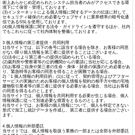
術上あらかじめ定められたシステム担当者のみがアクセスできる環
境下にて保管・管理しております。
(3)インターネットによる個人情報に関するデータの伝送に対して、
セキュリティ確保のため必要なウェブサイトに業界標準の暗号化通
信であるSSLを使用しております。
(4)個人情報保護に関する法令・ガイドラインを遵守するほか、社内
でもこれらに従って社内体制を整備しております。
3.個人情報の第三者提供・共同利用
1)当サイトでは、以下の各号に該当する場合を除き、お客様の同意
がない限り個人情報を第三者に提供することはございません。
(1)法令により第三者への提供が認められている場合。
(2)裁判所や警察署等の公的機関からの要請に当社が応じる場合。
(3)お客様ご自身や第三者の生命・身体・財産の保護のため必要があ
り、緊急時等お客様の同意を得ることが困難である場合。
2)「1.個人情報の利用目的」(1)に従って、契約管理およびアフター
サービスの実施のためお客様の個人情報を契約の相手方や他の宅地
建物取引業者等の第三者に提供する必要がある場合、当社はお客様
の同意を得るものとします。
3)当サイトでは、個人情報を共同利用する必要が生じる場合、個人
情報保護に従って別途必要な措置をとるものとします。
4)当サイトでは、お客様の個人情報について、個人を特定できない
形式で加工し統計データを作成し、第三者に提供する場合がござい
ます。
4.個人情報の外部委託
当サイトでは、個人情報を取扱う業務の一部または全部を外部委託