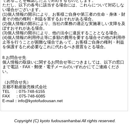
であることを確認した上で対応するものとします。
ただし、以下の各号に該当する場合には、これらについて対応しな
い場合がございます。
(1)個人情報の開示により、お客様ご自身や第三者の生命・身体・財
産その他の権利・利益を害するおそれがある場合。
(2)個人情報の開示により、当社の業務の適正な実施著しい支障を及
ぼすおそれがある場合。
(3)個人情報の開示により、他の法令に違反することとなる場合。
(4)個人情報の利用停止等に多額の費用を要する場合その他の利用停
止等を行うことが困難な場合であって、お客様ご自身の権利・利益
を保護するため必要なこれに代わるべき措置をとる場合。
8.お問合せ先
個人情報の取扱いに関するお問合せ等につきましては、以下の窓口
まで電話・FAX・郵便・電子メールのいずれかにてご連絡くださ
い。
（お問合せ先）
京都不動産販売株式会社
TEL ：075‐748‐6155
FAX ：075‐748‐6085
E-mail：info@kyotofudousan.net
Copyright (C) kyoto fudousanhanbai All rights reserved.