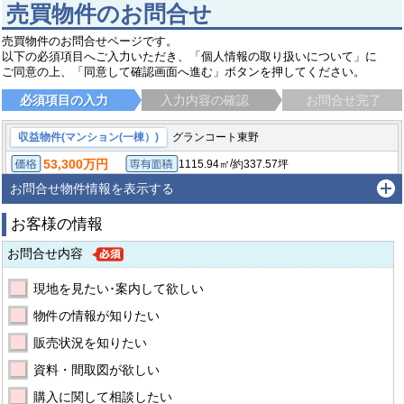
売買物件のお問合せ
売買物件のお問合せページです。
以下の必須項目へご入力いただき、「個人情報の取り扱いについて」に
ご同意の上、「同意して確認画面へ進む」ボタンを押してください。
必須項目の入力
入力内容の確認
お問合せ完了
収益物件(マンション(一棟）)
グランコート東野
53,300万円
/
1115.94㎡
約337.57坪
価格
専有面積
/
233.29㎡（公簿）
約70.57坪
-
土地面積
間取り
お問合せ物件情報を表示する
京都市山科区東野百拍子町
京都地下鉄東西線 東野（京都）駅 徒歩5分
お客様の情報
お問合せ内容
現地を見たい･案内して欲しい
物件の情報が知りたい
販売状況を知りたい
資料・間取図が欲しい
購入に関して相談したい