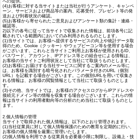
への提供。
(4)お客様に対する当サイトまたは当社が行うアンケート、キャンペ
ーン、サービスおよび商品等の案内、応募受付、プレゼント等の発
送および到着状況の確認。
(5)お客様から寄せられたご意見およびアンケート類の集計・連絡・
確認等。
2)以下の各号に従って当サイトで収集された情報は、前項各号に記
載されている範囲内においてのみ利用されるものとします。
(1)当サイトでは、お客様へ提供するサービスの向上や統計データ取
得のため、Cookie（クッキー）やウェブビーコン等を使用する場合
がございます。これらと当サイトご利用上お客様が使用されるID、
パスワード、アカウント、IPアドレス等との組合せによる情報は、
お客様の当サイトご利用状況として当社にて取扱うものとします。
(2)お客様にお届けする当社サービスに関するご案内のメール等に
は、お客様を識別する暗号化されたパラメータ付きのURL（個別
URL）を記載する場合がございます。この個別URLを用いて収集さ
れる情報は、お客様の閲覧情報として当社にて取扱うものとしま
す。
(3)その他、当サイトでは、お客様のアクセスログからIPアドレスや
接続元ドメイン等の情報を収集する場合がございます。これらの情
報は当サイトの利用者動向等の分析のため当社にて取扱うものとし
ます。
2.個人情報の管理
当サイトで取得された個人情報は、以下のとおり管理されます。
(1)当社従業員に対して個人情報保護のための教育を定期的に行い、
お客様の個人情報を厳重に管理いたします。
(2)個人情報を利用できる従業員を必要最小限に制限し、設備上・技