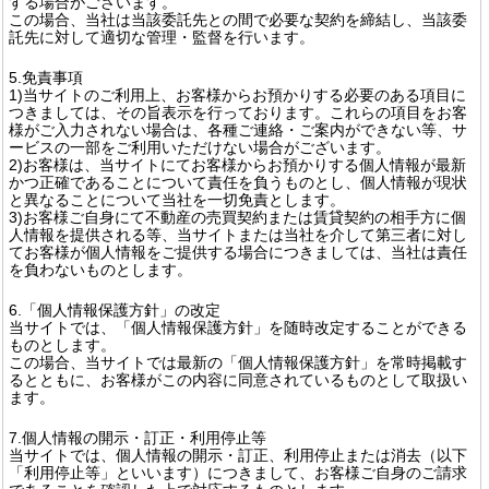
する場合がございます。
この場合、当社は当該委託先との間で必要な契約を締結し、当該委
託先に対して適切な管理・監督を行います。
5.免責事項
1)当サイトのご利用上、お客様からお預かりする必要のある項目に
つきましては、その旨表示を行っております。これらの項目をお客
様がご入力されない場合は、各種ご連絡・ご案内ができない等、サ
ービスの一部をご利用いただけない場合がございます。
2)お客様は、当サイトにてお客様からお預かりする個人情報が最新
かつ正確であることについて責任を負うものとし、個人情報が現状
と異なることについて当社を一切免責とします。
3)お客様ご自身にて不動産の売買契約または賃貸契約の相手方に個
人情報を提供される等、当サイトまたは当社を介して第三者に対し
てお客様が個人情報をご提供する場合につきましては、当社は責任
を負わないものとします。
6.「個人情報保護方針」の改定
当サイトでは、「個人情報保護方針」を随時改定することができる
ものとします。
この場合、当サイトでは最新の「個人情報保護方針」を常時掲載す
るとともに、お客様がこの内容に同意されているものとして取扱い
ます。
7.個人情報の開示・訂正・利用停止等
当サイトでは、個人情報の開示・訂正、利用停止または消去（以下
「利用停止等」といいます）につきまして、お客様ご自身のご請求