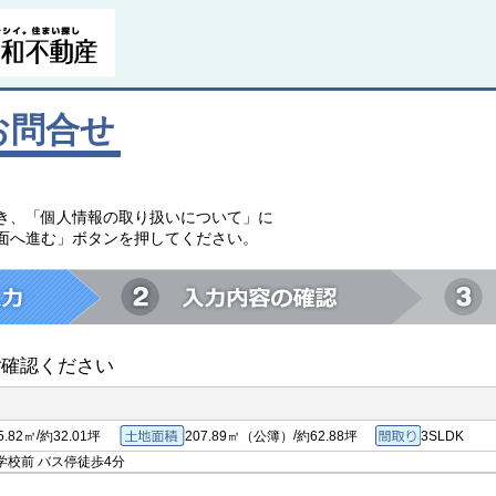
お問合せ
。
き、「個人情報の取り扱いについて」に
面へ進む」ボタンを押してください。
ご確認ください
/
/
5.82㎡
約32.01坪
207.89㎡（公簿）
約62.88坪
3SLDK
専有面積
土地面積
間取り
学校前 バス停徒歩4分