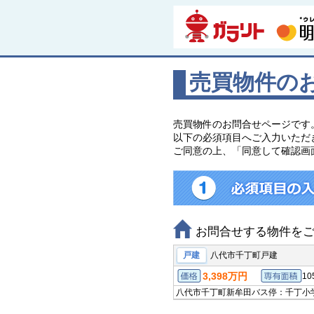
売買物件の
売買物件のお問合せページです
以下の必須項目へご入力いただ
ご同意の上、「同意して確認画
お問合せする物件を
戸建
八代市千丁町戸建
3,398万円
10
価格
八代市千丁町新牟田
バス停：千丁小