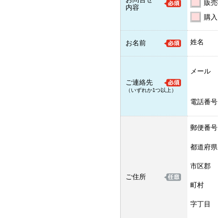
販売
内容
購入
姓名
お名前
メール
ご連絡先
（いずれか1つ以上）
電話番号
郵便番号
都道府県
市区郡
ご住所
町村
字丁目