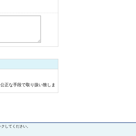
公正な手段で取り扱い致しま
ージにて公表した利用目的の
。
、投資業務及びコンサルタント
理業務、スマートフォン及びタ
ックしてください。
関連する事業におけるサービス