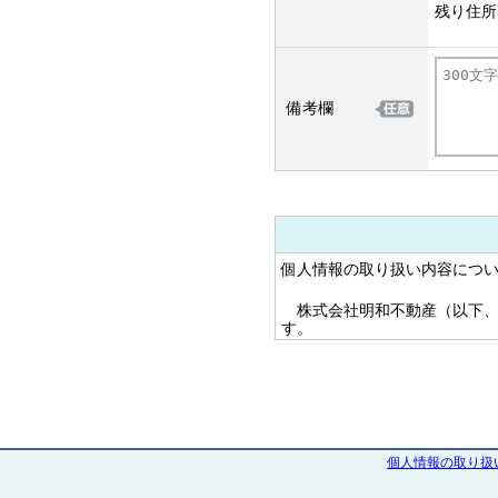
残り住所
備考欄
個人情報の取り扱い内容につ
株式会社明和不動産（以下、
す。
1. 個人情報の利用目的に関し
当社は、お客様の個人情報等
範囲内でのみ利用し、これ以
1. 不動産の売買、仲介、開
業務、コンピューターシステ
個人情報の取り扱
ブレット端末向けのアプリの