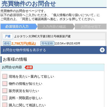
売買物件のお問合せ
売買物件のお問合せページです。
以下の必須項目へご入力いただき、「個人情報の取り扱いについて」に
ご同意の上、「同意して確認画面へ進む」ボタンを押してください。
必須項目の入力
入力内容の確認
お問合せ完了
戸建
よかタウン大津町大字森1期11号棟新築戸建
2,798万円(税込)
/
110.54㎡
約33.43坪
価格
専有面積
/
206.46㎡（公簿）
約62.45坪
4LDK
土地面積
間取り
お問合せ物件情報を表示する
菊池郡大津町森
バス停：熊本文化の森 バス停徒歩10分
お客様の情報
お問合せ内容
現地を見たい･案内して欲しい
物件の情報が知りたい
販売状況を知りたい
資料・間取図が欲しい
購入に関して相談したい