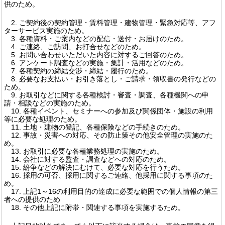
供のため。
2. ご契約後の契約管理・賃料管理・建物管理・緊急対応等、アフ
ターサービス実施のため。
3. 各種資料・ご案内などの配信・送付・お届けのため。
4. ご連絡、ご訪問、お打合せなどのため。
5. お問い合わせいただいた内容に対するご回答のため。
6. アンケート調査などの実施・集計・活用などのため。
7. 各種契約の締結交渉・締結・履行のため。
8. 必要なお支払い・お引き落とし・ご請求・領収書の発行などの
ため。
9. お取引などに関する各種検討・審査・調査、各種機関への申
請・相談などの実施のため。
10. 各種イベント、セミナーへの参加及び関係団体・施設の利用
等に必要な処理のため。
11. 土地・建物の登記、各種保険などの手続きのため。
12. 事故・災害への対応、その防止策その他安全管理の実施のた
め。
13. お取引に必要な各種業務処理の実施のため。
14. 会社に対する監査・調査などへの対応のため。
15. 紛争などの解決にむけて、必要な対応を行うため。
16. 採用の可否、採用に関するご連絡、他採用に関する事項のた
め。
17. 上記1～16の利用目的の達成に必要な範囲での個人情報の第三
者への提供のため
18. その他上記に附帯・関連する事項を実施するため。