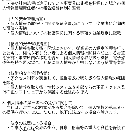
・法や社内規程に違反している事実又は兆候を把握した場合の個
人情報管理責任者への報告連絡体制を整備
（人的安全管理措置）
・個人情報の取扱いに関する留意事項について、従業者に定期的
な研修を実施
・個人情報についての秘密保持に関する事項を就業規則に記載
（物理的安全管理措置）
・個人情報を取り扱う区域において、従業者の入退室管理を行う
とともに、権限を有しない者による個人情報の閲覧を防止する措置
を実施・事業所内の移動を含め、個人情報を取り扱う機器、電子媒
体等を持ち運ぶ場合、容易に個人情報が判明しないよう措置を実施
（技術的安全管理措置）
・アクセス制御を実施して、担当者及び取り扱う個人情報の範囲
を限定
・個人情報を取り扱う情報システムを外部からの不正アクセス又
は不正ソフトウェアから保護する仕組みを導入
3. 個人情報の第三者への提供に関して
当社は、ご本人の同意がある場合を除いて、個人情報の第三者へ
の提供を行いません。ただし、以下に該当する場合を除きます。
・法令の規定による場合
・ご本人または公衆の生命、健康、財産等の重大な利益を保護す