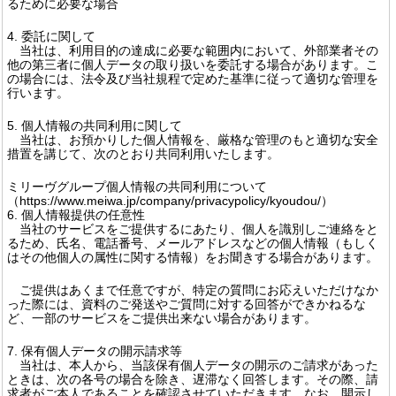
るために必要な場合
4. 委託に関して
当社は、利用目的の達成に必要な範囲内において、外部業者その
他の第三者に個人データの取り扱いを委託する場合があります。こ
の場合には、法令及び当社規程で定めた基準に従って適切な管理を
行います。
5. 個人情報の共同利用に関して
当社は、お預かりした個人情報を、厳格な管理のもと適切な安全
措置を講じて、次のとおり共同利用いたします。
ミリーヴグループ個人情報の共同利用について
（https://www.meiwa.jp/company/privacypolicy/kyoudou/）
6. 個人情報提供の任意性
当社のサービスをご提供するにあたり、個人を識別しご連絡をと
るため、氏名、電話番号、メールアドレスなどの個人情報（もしく
はその他個人の属性に関する情報）をお聞きする場合があります。
ご提供はあくまで任意ですが、特定の質問にお応えいただけなか
った際には、資料のご発送やご質問に対する回答ができかねるな
ど、一部のサービスをご提供出来ない場合があります。
7. 保有個人データの開示請求等
当社は、本人から、当該保有個人データの開示のご請求があった
ときは、次の各号の場合を除き、遅滞なく回答します。その際、請
求者がご本人であることを確認させていただきます。なお、開示し