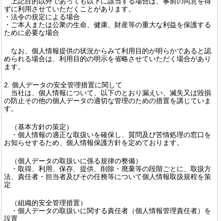
上記目的以外であっても以下に該当する場合は、事前の同意を得
ずに利用させていただくことがあります。
・法令の規定による場合
・ご本人または公衆の生命、健康、財産等の重大な利益を保護する
ために必要な場合
なお、個人情報提供の状況からみて利用目的が明らかであると認
められる場合は、利用目的の明示を省略させていただく場合があり
ます。
2. 個人データの安全管理措置に関して
当社は、個人情報について、以下のとおり漏えい、滅失又は毀損
の防止その他の個人データの適切な管理のための措置を講じていま
す。
（基本方針の策定）
・個人情報の適正な取扱いを確保し、質問及び苦情処理の窓口を
お知らせするため、個人情報保護方針を定めております。
（個人データの取扱いに係る規律の整備）
・取得、利用、保存、提供、削除・廃棄等の段階ごとに、取扱方
法、責任者・担当者及びその任務等について個人情報取扱規程を策
定
（組織的安全管理措置）
・個人データの取扱いに関する責任者（個人情報管理責任者）を
設置