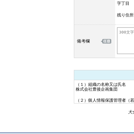
字丁目
残り住所
備考欄
（１）組織の名称又は氏名
株式会社豊後企画集団
（２）個人情報保護管理者（
個人情報保護管理者：飯
電子メール ：bunkiprivacy@
大分
電話番号：097-537-4975
（３）個人情報の利用目的
当社が大分売買ナビの入力フ