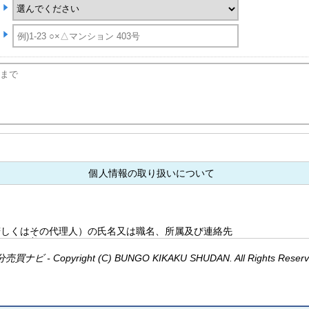
個人情報の取り扱いについて
若しくはその代理人）の氏名又は職名、所属及び連絡先
田 久美
bunki.jp
売買ナビ - Copyright (C) BUNGO KIKAKU SHUDAN. All Rights Reserv
ォームにおいて取得した個人情報の利用目的は、次の通りといたします