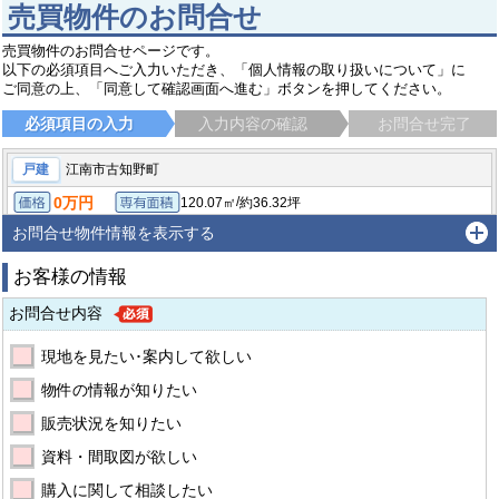
売買物件のお問合せ
売買物件のお問合せページです。
以下の必須項目へご入力いただき、「個人情報の取り扱いについて」に
ご同意の上、「同意して確認画面へ進む」ボタンを押してください。
必須項目の入力
入力内容の確認
お問合せ完了
戸建
江南市古知野町
0万円
/
120.07㎡
約36.32坪
価格
専有面積
/
192.65㎡（公簿）
約58.27坪
4LDK
土地面積
間取り
お問合せ物件情報を表示する
江南市古知野町広見
名鉄犬山線 江南（愛知）駅 徒歩6分
お客様の情報
お問合せ内容
現地を見たい･案内して欲しい
物件の情報が知りたい
販売状況を知りたい
資料・間取図が欲しい
購入に関して相談したい