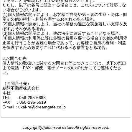
であることを確認した上で対応するものとします。
ただし、以下の各号に該当する場合には、これらについて対応しな
い場合がございます。
(1)個人情報の開示により、お客様ご自身や第三者の生命・身体・財
産その他の権利・利益を害するおそれがある場合。
(2)個人情報の開示により、当社の業務の適正な実施著しい支障を及
ぼすおそれがある場合。
(3)個人情報の開示により、他の法令に違反することとなる場合。
(4)個人情報の利用停止等に多額の費用を要する場合その他の利用停
止等を行うことが困難な場合であって、お客様ご自身の権利・利益
を保護するため必要なこれに代わるべき措置をとる場合。
8.お問合せ先
個人情報の取扱いに関するお問合せ等につきましては、以下の窓口
まで電話・FAX・郵便・電子メールのいずれかにてご連絡くださ
い。
（お問合せ先）
鵜飼不動産株式会社
本社
TEL ：058-295-6688
FAX ：058-295-5519
E-mail：ukai-re@dreamgate.co.jp
copyright(c)ukai-real estate All rights reserved.