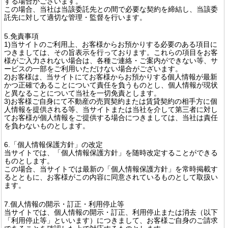
する場合がございます。
この場合、当社は当該委託先との間で必要な契約を締結し、当該委
託先に対して適切な管理・監督を行います。
5.免責事項
1)当サイトのご利用上、お客様からお預かりする必要のある項目に
つきましては、その旨表示を行っております。これらの項目をお客
様がご入力されない場合は、各種ご連絡・ご案内ができない等、サ
ービスの一部をご利用いただけない場合がございます。
2)お客様は、当サイトにてお客様からお預かりする個人情報が最新
かつ正確であることについて責任を負うものとし、個人情報が現状
と異なることについて当社を一切免責とします。
3)お客様ご自身にて不動産の売買契約または賃貸契約の相手方に個
人情報を提供される等、当サイトまたは当社を介して第三者に対し
てお客様が個人情報をご提供する場合につきましては、当社は責任
を負わないものとします。
6.「個人情報保護方針」の改定
当サイトでは、「個人情報保護方針」を随時改定することができる
ものとします。
この場合、当サイトでは最新の「個人情報保護方針」を常時掲載す
るとともに、お客様がこの内容に同意されているものとして取扱い
ます。
7.個人情報の開示・訂正・利用停止等
当サイトでは、個人情報の開示・訂正、利用停止または消去（以下
「利用停止等」といいます）につきまして、お客様ご自身のご請求