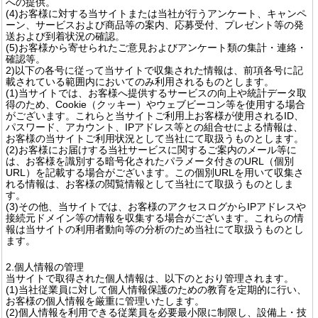
への提供。
(4)お客様に対する当サイトまたは当社が行うアンケート、キャンペ
ーン、サービスおよび商品等の案内、応募受付、プレゼント等の発
送および到着状況の確認。
(5)お客様から寄せられたご意見およびアンケート類の集計・連絡・
確認等。
2)以下の各号に従って当サイトで収集された情報は、前項各号に記
載されている範囲内においてのみ利用されるものとします。
(1)当サイトでは、お客様へ提供するサービスの向上や統計データ取
得のため、Cookie（クッキー）やウェブビーコン等を使用する場合
がございます。これらと当サイトご利用上お客様が使用されるID、
パスワード、アカウント、IPアドレス等との組合せによる情報は、
お客様の当サイトご利用状況として当社にて取扱うものとします。
(2)お客様にお届けする当社サービスに関するご案内のメール等に
は、お客様を識別する暗号化されたパラメータ付きのURL（個別
URL）を記載する場合がございます。この個別URLを用いて収集さ
れる情報は、お客様の閲覧情報として当社にて取扱うものとしま
す。
(3)その他、当サイトでは、お客様のアクセスログからIPアドレスや
接続元ドメイン等の情報を収集する場合がございます。これらの情
報は当サイトの利用者動向等の分析のため当社にて取扱うものとし
ます。
2.個人情報の管理
当サイトで取得された個人情報は、以下のとおり管理されます。
(1)当社従業員に対して個人情報保護のための教育を定期的に行い、
お客様の個人情報を厳重に管理いたします。
(2)個人情報を利用できる従業員を必要最小限に制限し、設備上・技