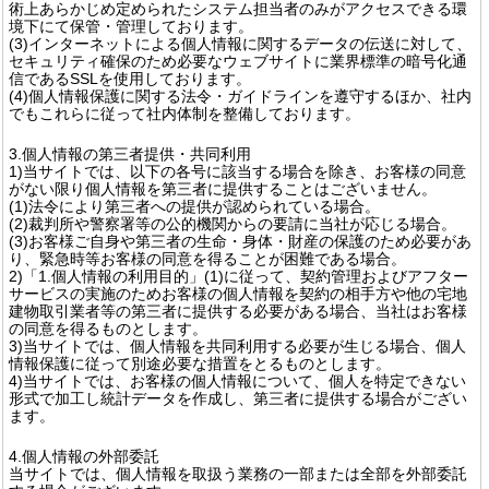
術上あらかじめ定められたシステム担当者のみがアクセスできる環
境下にて保管・管理しております。
(3)インターネットによる個人情報に関するデータの伝送に対して、
セキュリティ確保のため必要なウェブサイトに業界標準の暗号化通
信であるSSLを使用しております。
(4)個人情報保護に関する法令・ガイドラインを遵守するほか、社内
でもこれらに従って社内体制を整備しております。
3.個人情報の第三者提供・共同利用
1)当サイトでは、以下の各号に該当する場合を除き、お客様の同意
がない限り個人情報を第三者に提供することはございません。
(1)法令により第三者への提供が認められている場合。
(2)裁判所や警察署等の公的機関からの要請に当社が応じる場合。
(3)お客様ご自身や第三者の生命・身体・財産の保護のため必要があ
り、緊急時等お客様の同意を得ることが困難である場合。
2)「1.個人情報の利用目的」(1)に従って、契約管理およびアフター
サービスの実施のためお客様の個人情報を契約の相手方や他の宅地
建物取引業者等の第三者に提供する必要がある場合、当社はお客様
の同意を得るものとします。
3)当サイトでは、個人情報を共同利用する必要が生じる場合、個人
情報保護に従って別途必要な措置をとるものとします。
4)当サイトでは、お客様の個人情報について、個人を特定できない
形式で加工し統計データを作成し、第三者に提供する場合がござい
ます。
4.個人情報の外部委託
当サイトでは、個人情報を取扱う業務の一部または全部を外部委託