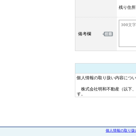
残り住所
備考欄
個人情報の取り扱い内容につ
株式会社明和不動産（以下、
す。
1. 個人情報の利用目的に関し
当社は、お客様の個人情報等
範囲内でのみ利用し、これ以
1. 不動産の売買、仲介、開
業務、コンピューターシステ
個人情報の取り扱
ブレット端末向けのアプリの