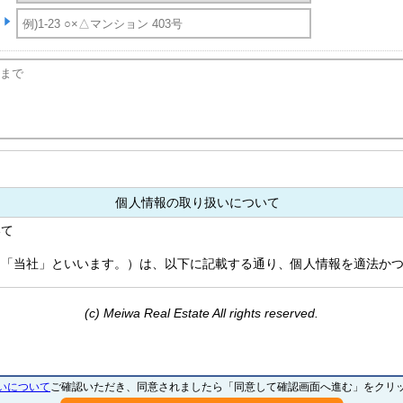
個人情報の取り扱いについて
いて
「当社」といいます。）は、以下に記載する通り、個人情報を適法かつ
て
(c) Meiwa Real Estate All rights reserved.
を、ご提供頂く際にお客さまにお知らせした利用目的または本ホームペ
外の目的には利用いたしません。個人情報の利用目的は以下の通りです
発、賃貸、管理等の取引、宿泊業、リフォーム業務、保険業務、IT業務
ム及びソフトウェアの企画、制作、開発、販売、賃貸借、保守、運営管
いについて
ご確認いただき、同意されましたら「同意して確認画面へ進む」をクリ
企画、制作、構築、販売、運営及び管理業務その他これらに附帯または