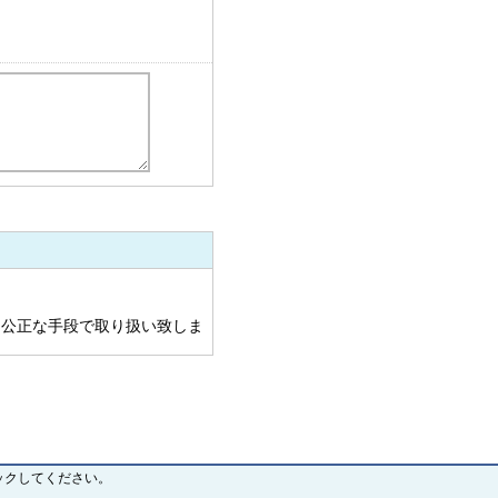
公正な手段で取り扱い致しま
ージにて公表した利用目的の
。
、投資業務及びコンサルタント
理業務、スマートフォン及びタ
ックしてください。
関連する事業におけるサービス