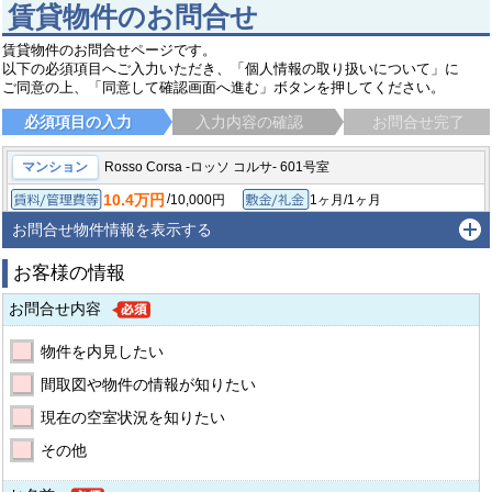
賃貸物件のお問合せ
賃貸物件のお問合せページです。
以下の必須項目へご入力いただき、「個人情報の取り扱いについて」に
ご同意の上、「同意して確認画面へ進む」ボタンを押してください。
必須項目の入力
入力内容の確認
お問合せ完了
マンション
Rosso Corsa -ロッソ コルサ- 601号室
10.4万円
/
10,000円
1ヶ月/1ヶ月
賃料/管理費等
敷金/礼金
/
-
1ヶ月/-
1K/26.19㎡
保証金/敷引/償却金
間取り/専有面積
お問合せ物件情報を表示する
2026年6月
築年月
お客様の情報
川崎市多摩区登戸
小田急線 向ヶ丘遊園駅
徒歩6分
お問合せ内容
物件を内見したい
間取図や物件の情報が知りたい
現在の空室状況を知りたい
その他