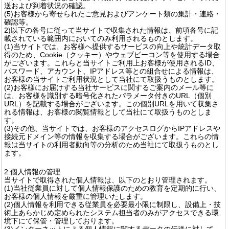
送および到着状況の確認。
(5)お客様から寄せられたご意見およびアンケート類の集計・連絡・
確認等。
2)以下の各号に従って当サイトで収集された情報は、前項各号に記
載されている範囲内においてのみ利用されるものとします。
(1)当サイトでは、お客様へ提供するサービスの向上や統計データ取
得のため、Cookie（クッキー）やウェブビーコン等を使用する場合
がございます。これらと当サイトご利用上お客様が使用されるID、
パスワード、アカウント、IPアドレス等との組合せによる情報は、
お客様の当サイトご利用状況として当社にて取扱うものとします。
(2)お客様にお届けする当社サービスに関するご案内のメール等に
は、お客様を識別する暗号化されたパラメータ付きのURL（個別
URL）を記載する場合がございます。この個別URLを用いて収集さ
れる情報は、お客様の閲覧情報として当社にて取扱うものとしま
す。
(3)その他、当サイトでは、お客様のアクセスログからIPアドレスや
接続元ドメイン等の情報を収集する場合がございます。これらの情
報は当サイトの利用者動向等の分析のため当社にて取扱うものとし
ます。
2.個人情報の管理
当サイトで取得された個人情報は、以下のとおり管理されます。
(1)当社従業員に対して個人情報保護のための教育を定期的に行い、
お客様の個人情報を厳重に管理いたします。
(2)個人情報を利用できる従業員を必要最小限に制限し、設備上・技
術上あらかじめ定められたシステム担当者のみがアクセスできる環
境下にて保管・管理しております。
(3)インターネットによる個人情報に関するデータの伝送に対して、