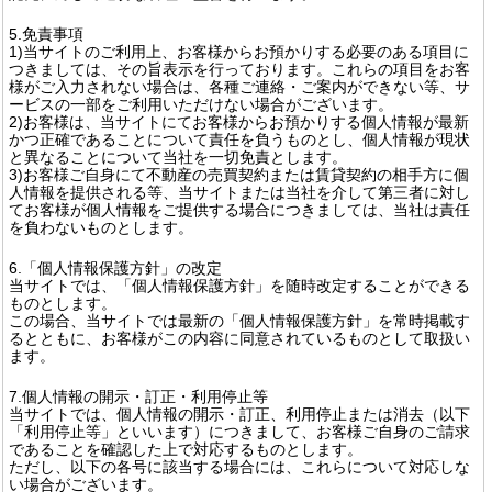
5.免責事項
1)当サイトのご利用上、お客様からお預かりする必要のある項目に
つきましては、その旨表示を行っております。これらの項目をお客
様がご入力されない場合は、各種ご連絡・ご案内ができない等、サ
ービスの一部をご利用いただけない場合がございます。
2)お客様は、当サイトにてお客様からお預かりする個人情報が最新
かつ正確であることについて責任を負うものとし、個人情報が現状
と異なることについて当社を一切免責とします。
3)お客様ご自身にて不動産の売買契約または賃貸契約の相手方に個
人情報を提供される等、当サイトまたは当社を介して第三者に対し
てお客様が個人情報をご提供する場合につきましては、当社は責任
を負わないものとします。
6.「個人情報保護方針」の改定
当サイトでは、「個人情報保護方針」を随時改定することができる
ものとします。
この場合、当サイトでは最新の「個人情報保護方針」を常時掲載す
るとともに、お客様がこの内容に同意されているものとして取扱い
ます。
7.個人情報の開示・訂正・利用停止等
当サイトでは、個人情報の開示・訂正、利用停止または消去（以下
「利用停止等」といいます）につきまして、お客様ご自身のご請求
であることを確認した上で対応するものとします。
ただし、以下の各号に該当する場合には、これらについて対応しな
い場合がございます。