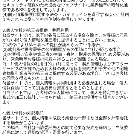
セキュリティ確保のため必要なウェブサイトに業界標準の暗号化通
信であるSSLを使用しております。
(4)個人情報保護に関する法令・ガイドラインを遵守するほか、社内
でもこれらに従って社内体制を整備しております。
3.個人情報の第三者提供・共同利用
1)当サイトでは、以下の各号に該当する場合を除き、お客様の同意
がない限り個人情報を第三者に提供することはございません。
(1)法令により第三者への提供が認められている場合。
(2)裁判所や警察署等の公的機関からの要請に当社が応じる場合。
(3)お客様ご自身や第三者の生命・身体・財産の保護のため必要があ
り、緊急時等お客様の同意を得ることが困難である場合。
2)「1.個人情報の利用目的」(1)に従って、契約管理およびアフター
サービスの実施のためお客様の個人情報を契約の相手方や他の宅地
建物取引業者等の第三者に提供する必要がある場合、当社はお客様
の同意を得るものとします。
3)当サイトでは、個人情報を共同利用する必要が生じる場合、個人
情報保護に従って別途必要な措置をとるものとします。
4)当サイトでは、お客様の個人情報について、個人を特定できない
形式で加工し統計データを作成し、第三者に提供する場合がござい
ます。
4.個人情報の外部委託
当サイトでは、個人情報を取扱う業務の一部または全部を外部委託
する場合がございます。
この場合、当社は当該委託先との間で必要な契約を締結し、当該委
託先に対して適切な管理・監督を行います。