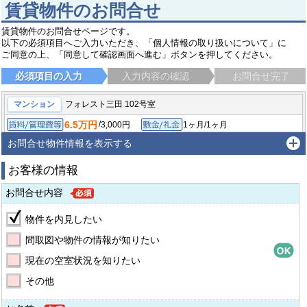
賃貸物件のお問合せ
賃貸物件のお問合せページです。
以下の必須項目へご入力いただき、「個人情報の取り扱いについて」に
ご同意の上、「同意して確認画面へ進む」ボタンを押してください。
必須項目の入力
入力内容の確認
お問合せ完了
マンション
フォレスト三田 102号室
6.5万円
/
3,000円
1ヶ月/1ヶ月
賃料/管理費等
敷金/礼金
/
-
1ヶ月/-
1K/25.4㎡
保証金/敷引/償却金
間取り/専有面積
お問合せ物件情報を表示する
2004年1月
築年月
お客様の情報
川崎市多摩区東三田
小田急線 生田（神奈川）駅
徒歩16分
お問合せ内容
物件を内見したい
間取図や物件の情報が知りたい
現在の空室状況を知りたい
その他