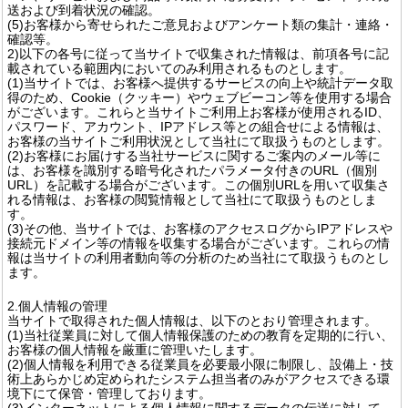
送および到着状況の確認。
(5)お客様から寄せられたご意見およびアンケート類の集計・連絡・
確認等。
2)以下の各号に従って当サイトで収集された情報は、前項各号に記
載されている範囲内においてのみ利用されるものとします。
(1)当サイトでは、お客様へ提供するサービスの向上や統計データ取
得のため、Cookie（クッキー）やウェブビーコン等を使用する場合
がございます。これらと当サイトご利用上お客様が使用されるID、
パスワード、アカウント、IPアドレス等との組合せによる情報は、
お客様の当サイトご利用状況として当社にて取扱うものとします。
(2)お客様にお届けする当社サービスに関するご案内のメール等に
は、お客様を識別する暗号化されたパラメータ付きのURL（個別
URL）を記載する場合がございます。この個別URLを用いて収集さ
れる情報は、お客様の閲覧情報として当社にて取扱うものとしま
す。
(3)その他、当サイトでは、お客様のアクセスログからIPアドレスや
接続元ドメイン等の情報を収集する場合がございます。これらの情
報は当サイトの利用者動向等の分析のため当社にて取扱うものとし
ます。
2.個人情報の管理
当サイトで取得された個人情報は、以下のとおり管理されます。
(1)当社従業員に対して個人情報保護のための教育を定期的に行い、
お客様の個人情報を厳重に管理いたします。
(2)個人情報を利用できる従業員を必要最小限に制限し、設備上・技
術上あらかじめ定められたシステム担当者のみがアクセスできる環
境下にて保管・管理しております。
(3)インターネットによる個人情報に関するデータの伝送に対して、