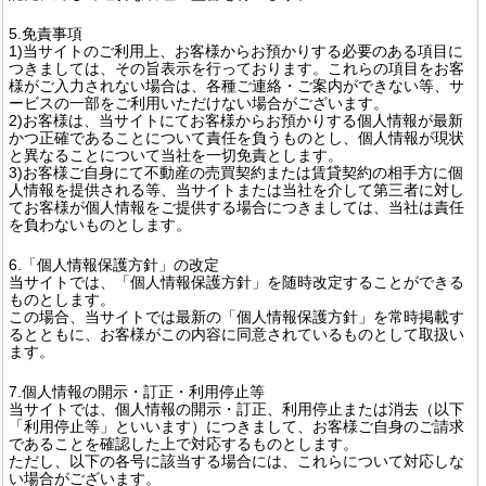
5.免責事項
1)当サイトのご利用上、お客様からお預かりする必要のある項目に
つきましては、その旨表示を行っております。これらの項目をお客
様がご入力されない場合は、各種ご連絡・ご案内ができない等、サ
ービスの一部をご利用いただけない場合がございます。
2)お客様は、当サイトにてお客様からお預かりする個人情報が最新
かつ正確であることについて責任を負うものとし、個人情報が現状
と異なることについて当社を一切免責とします。
3)お客様ご自身にて不動産の売買契約または賃貸契約の相手方に個
人情報を提供される等、当サイトまたは当社を介して第三者に対し
てお客様が個人情報をご提供する場合につきましては、当社は責任
を負わないものとします。
6.「個人情報保護方針」の改定
当サイトでは、「個人情報保護方針」を随時改定することができる
ものとします。
この場合、当サイトでは最新の「個人情報保護方針」を常時掲載す
るとともに、お客様がこの内容に同意されているものとして取扱い
ます。
7.個人情報の開示・訂正・利用停止等
当サイトでは、個人情報の開示・訂正、利用停止または消去（以下
「利用停止等」といいます）につきまして、お客様ご自身のご請求
であることを確認した上で対応するものとします。
ただし、以下の各号に該当する場合には、これらについて対応しな
い場合がございます。