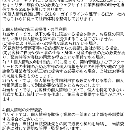
セキュリティ確保のため必要なウェブサイトに業界標準の暗号化通
信であるSSLを使用しております。
(4)個人情報保護に関する法令・ガイドラインを遵守するほか、社内
でもこれらに従って社内体制を整備しております。
3.個人情報の第三者提供・共同利用
1)当サイトでは、以下の各号に該当する場合を除き、お客様の同意
がない限り個人情報を第三者に提供することはございません。
(1)法令により第三者への提供が認められている場合。
(2)裁判所や警察署等の公的機関からの要請に当社が応じる場合。
(3)お客様ご自身や第三者の生命・身体・財産の保護のため必要があ
り、緊急時等お客様の同意を得ることが困難である場合。
2)「1.個人情報の利用目的」(1)に従って、契約管理およびアフター
サービスの実施のためお客様の個人情報を契約の相手方や他の宅地
建物取引業者等の第三者に提供する必要がある場合、当社はお客様
の同意を得るものとします。
3)当サイトでは、個人情報を共同利用する必要が生じる場合、個人
情報保護に従って別途必要な措置をとるものとします。
4)当サイトでは、お客様の個人情報について、個人を特定できない
形式で加工し統計データを作成し、第三者に提供する場合がござい
ます。
4.個人情報の外部委託
当サイトでは、個人情報を取扱う業務の一部または全部を外部委託
する場合がございます。
この場合、当社は当該委託先との間で必要な契約を締結し、当該委
託先に対して適切な管理・監督を行います。