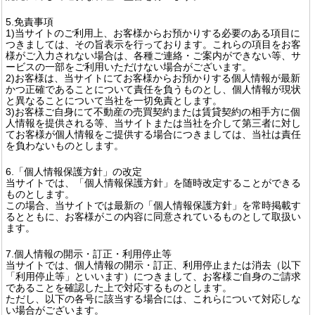
5.免責事項
1)当サイトのご利用上、お客様からお預かりする必要のある項目に
つきましては、その旨表示を行っております。これらの項目をお客
様がご入力されない場合は、各種ご連絡・ご案内ができない等、サ
ービスの一部をご利用いただけない場合がございます。
2)お客様は、当サイトにてお客様からお預かりする個人情報が最新
かつ正確であることについて責任を負うものとし、個人情報が現状
と異なることについて当社を一切免責とします。
3)お客様ご自身にて不動産の売買契約または賃貸契約の相手方に個
人情報を提供される等、当サイトまたは当社を介して第三者に対し
てお客様が個人情報をご提供する場合につきましては、当社は責任
を負わないものとします。
6.「個人情報保護方針」の改定
当サイトでは、「個人情報保護方針」を随時改定することができる
ものとします。
この場合、当サイトでは最新の「個人情報保護方針」を常時掲載す
るとともに、お客様がこの内容に同意されているものとして取扱い
ます。
7.個人情報の開示・訂正・利用停止等
当サイトでは、個人情報の開示・訂正、利用停止または消去（以下
「利用停止等」といいます）につきまして、お客様ご自身のご請求
であることを確認した上で対応するものとします。
ただし、以下の各号に該当する場合には、これらについて対応しな
い場合がございます。