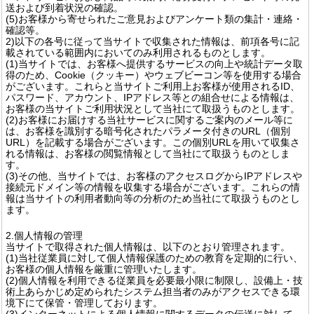
送および到着状況の確認。
(5)お客様から寄せられたご意見およびアンケート類の集計・連絡・
確認等。
2)以下の各号に従って当サイトで収集された情報は、前項各号に記
載されている範囲内においてのみ利用されるものとします。
(1)当サイトでは、お客様へ提供するサービスの向上や統計データ取
得のため、Cookie（クッキー）やウェブビーコン等を使用する場合
がございます。これらと当サイトご利用上お客様が使用されるID、
パスワード、アカウント、IPアドレス等との組合せによる情報は、
お客様の当サイトご利用状況として当社にて取扱うものとします。
(2)お客様にお届けする当社サービスに関するご案内のメール等に
は、お客様を識別する暗号化されたパラメータ付きのURL（個別
URL）を記載する場合がございます。この個別URLを用いて収集さ
れる情報は、お客様の閲覧情報として当社にて取扱うものとしま
す。
(3)その他、当サイトでは、お客様のアクセスログからIPアドレスや
接続元ドメイン等の情報を収集する場合がございます。これらの情
報は当サイトの利用者動向等の分析のため当社にて取扱うものとし
ます。
2.個人情報の管理
当サイトで取得された個人情報は、以下のとおり管理されます。
(1)当社従業員に対して個人情報保護のための教育を定期的に行い、
お客様の個人情報を厳重に管理いたします。
(2)個人情報を利用できる従業員を必要最小限に制限し、設備上・技
術上あらかじめ定められたシステム担当者のみがアクセスできる環
境下にて保管・管理しております。
(3)インターネットによる個人情報に関するデータの伝送に対して、