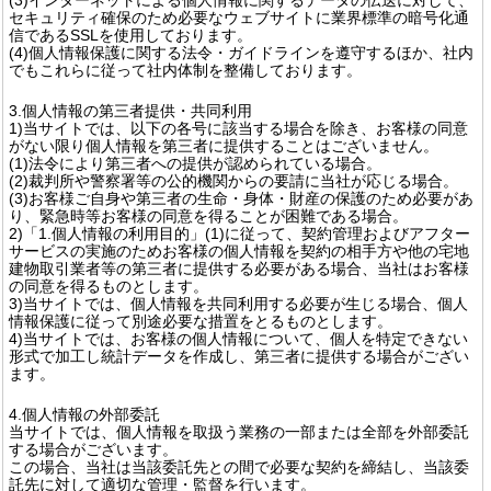
セキュリティ確保のため必要なウェブサイトに業界標準の暗号化通
信であるSSLを使用しております。
(4)個人情報保護に関する法令・ガイドラインを遵守するほか、社内
でもこれらに従って社内体制を整備しております。
3.個人情報の第三者提供・共同利用
1)当サイトでは、以下の各号に該当する場合を除き、お客様の同意
がない限り個人情報を第三者に提供することはございません。
(1)法令により第三者への提供が認められている場合。
(2)裁判所や警察署等の公的機関からの要請に当社が応じる場合。
(3)お客様ご自身や第三者の生命・身体・財産の保護のため必要があ
り、緊急時等お客様の同意を得ることが困難である場合。
2)「1.個人情報の利用目的」(1)に従って、契約管理およびアフター
サービスの実施のためお客様の個人情報を契約の相手方や他の宅地
建物取引業者等の第三者に提供する必要がある場合、当社はお客様
の同意を得るものとします。
3)当サイトでは、個人情報を共同利用する必要が生じる場合、個人
情報保護に従って別途必要な措置をとるものとします。
4)当サイトでは、お客様の個人情報について、個人を特定できない
形式で加工し統計データを作成し、第三者に提供する場合がござい
ます。
4.個人情報の外部委託
当サイトでは、個人情報を取扱う業務の一部または全部を外部委託
する場合がございます。
この場合、当社は当該委託先との間で必要な契約を締結し、当該委
託先に対して適切な管理・監督を行います。