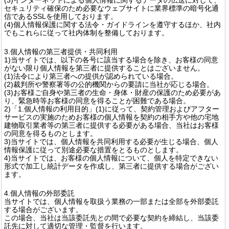
セキュリティ確保のため必要なウェブサイトに業界標準の暗号化通
信であるSSLを使用しております。
(4)個人情報保護に関する法令・ガイドラインを遵守するほか、社内
でもこれらに従って社内体制を整備しております。
3.個人情報の第三者提供・共同利用
1)当サイトでは、以下の各号に該当する場合を除き、お客様の同意
がない限り個人情報を第三者に提供することはございません。
(1)法令により第三者への提供が認められている場合。
(2)裁判所や警察署等の公的機関からの要請に当社が応じる場合。
(3)お客様ご自身や第三者の生命・身体・財産の保護のため必要があ
り、緊急時等お客様の同意を得ることが困難である場合。
2)「1.個人情報の利用目的」(1)に従って、契約管理およびアフター
サービスの実施のためお客様の個人情報を契約の相手方や他の宅地
建物取引業者等の第三者に提供する必要がある場合、当社はお客様
の同意を得るものとします。
3)当サイトでは、個人情報を共同利用する必要が生じる場合、個人
情報保護に従って別途必要な措置をとるものとします。
4)当サイトでは、お客様の個人情報について、個人を特定できない
形式で加工し統計データを作成し、第三者に提供する場合がござい
ます。
4.個人情報の外部委託
当サイトでは、個人情報を取扱う業務の一部または全部を外部委託
する場合がございます。
この場合、当社は当該委託先との間で必要な契約を締結し、当該委
託先に対して適切な管理・監督を行います。