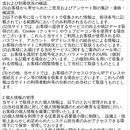
送および到着状況の確認。
(5)お客様から寄せられたご意見およびアンケート類の集計・連絡・
確認等。
2)以下の各号に従って当サイトで収集された情報は、前項各号に記
載されている範囲内においてのみ利用されるものとします。
(1)当サイトでは、お客様へ提供するサービスの向上や統計データ取
得のため、Cookie（クッキー）やウェブビーコン等を使用する場合
がございます。これらと当サイトご利用上お客様が使用されるID、
パスワード、アカウント、IPアドレス等との組合せによる情報は、
お客様の当サイトご利用状況として当社にて取扱うものとします。
(2)お客様にお届けする当社サービスに関するご案内のメール等に
は、お客様を識別する暗号化されたパラメータ付きのURL（個別
URL）を記載する場合がございます。この個別URLを用いて収集さ
れる情報は、お客様の閲覧情報として当社にて取扱うものとしま
す。
(3)その他、当サイトでは、お客様のアクセスログからIPアドレスや
接続元ドメイン等の情報を収集する場合がございます。これらの情
報は当サイトの利用者動向等の分析のため当社にて取扱うものとし
ます。
2.個人情報の管理
当サイトで取得された個人情報は、以下のとおり管理されます。
(1)当社従業員に対して個人情報保護のための教育を定期的に行い、
お客様の個人情報を厳重に管理いたします。
(2)個人情報を利用できる従業員を必要最小限に制限し、設備上・技
術上あらかじめ定められたシステム担当者のみがアクセスできる環
境下にて保管・管理しております。
(3)インターネットによる個人情報に関するデータの伝送に対して、