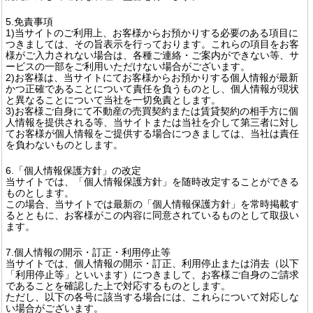
5.免責事項
1)当サイトのご利用上、お客様からお預かりする必要のある項目に
つきましては、その旨表示を行っております。これらの項目をお客
様がご入力されない場合は、各種ご連絡・ご案内ができない等、サ
ービスの一部をご利用いただけない場合がございます。
2)お客様は、当サイトにてお客様からお預かりする個人情報が最新
かつ正確であることについて責任を負うものとし、個人情報が現状
と異なることについて当社を一切免責とします。
3)お客様ご自身にて不動産の売買契約または賃貸契約の相手方に個
人情報を提供される等、当サイトまたは当社を介して第三者に対し
てお客様が個人情報をご提供する場合につきましては、当社は責任
を負わないものとします。
6.「個人情報保護方針」の改定
当サイトでは、「個人情報保護方針」を随時改定することができる
ものとします。
この場合、当サイトでは最新の「個人情報保護方針」を常時掲載す
るとともに、お客様がこの内容に同意されているものとして取扱い
ます。
7.個人情報の開示・訂正・利用停止等
当サイトでは、個人情報の開示・訂正、利用停止または消去（以下
「利用停止等」といいます）につきまして、お客様ご自身のご請求
であることを確認した上で対応するものとします。
ただし、以下の各号に該当する場合には、これらについて対応しな
い場合がございます。