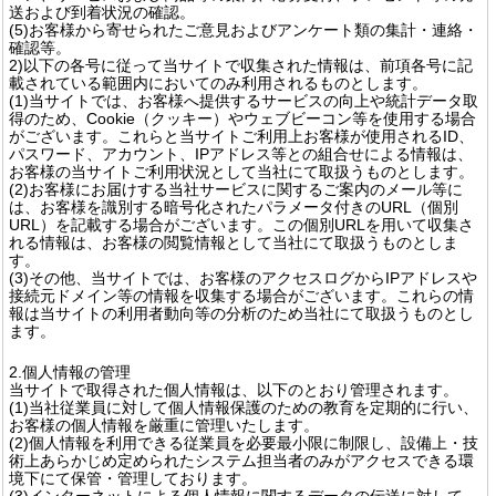
送および到着状況の確認。
(5)お客様から寄せられたご意見およびアンケート類の集計・連絡・
確認等。
2)以下の各号に従って当サイトで収集された情報は、前項各号に記
載されている範囲内においてのみ利用されるものとします。
(1)当サイトでは、お客様へ提供するサービスの向上や統計データ取
得のため、Cookie（クッキー）やウェブビーコン等を使用する場合
がございます。これらと当サイトご利用上お客様が使用されるID、
パスワード、アカウント、IPアドレス等との組合せによる情報は、
お客様の当サイトご利用状況として当社にて取扱うものとします。
(2)お客様にお届けする当社サービスに関するご案内のメール等に
は、お客様を識別する暗号化されたパラメータ付きのURL（個別
URL）を記載する場合がございます。この個別URLを用いて収集さ
れる情報は、お客様の閲覧情報として当社にて取扱うものとしま
す。
(3)その他、当サイトでは、お客様のアクセスログからIPアドレスや
接続元ドメイン等の情報を収集する場合がございます。これらの情
報は当サイトの利用者動向等の分析のため当社にて取扱うものとし
ます。
2.個人情報の管理
当サイトで取得された個人情報は、以下のとおり管理されます。
(1)当社従業員に対して個人情報保護のための教育を定期的に行い、
お客様の個人情報を厳重に管理いたします。
(2)個人情報を利用できる従業員を必要最小限に制限し、設備上・技
術上あらかじめ定められたシステム担当者のみがアクセスできる環
境下にて保管・管理しております。
(3)インターネットによる個人情報に関するデータの伝送に対して、