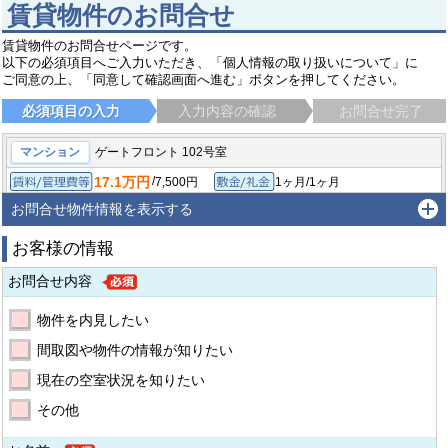
賃貸物件のお問合せ
賃貸物件のお問合せページです。
以下の必須項目へご入力いただき、「個人情報の取り扱いについて」に
ご同意の上、「同意して確認画面へ進む」ボタンを押してください。
必須項目の入力
入力内容の確認
お問合せ完了
マンション
ゲートフロント 102号室
17.1万円
/
7,500円
1ヶ月/1ヶ月
賃料/管理費等
敷金/礼金
/
-
1ヶ月/-
2LDK/60.57㎡
保証金/敷引/償却金
間取り/専有面積
お問合せ物件情報を表示する
2026年4月
築年月
お客様の情報
川崎市多摩区宿河原
南武線 宿河原駅
徒歩4分
お問合せ内容
物件を内見したい
間取図や物件の情報が知りたい
現在の空室状況を知りたい
その他