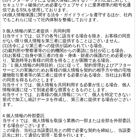
セキュリティ確保のため必要なウェブサイトに業界標準の暗号化通
信であるSSLを使用しております。
(4)個人情報保護に関する法令・ガイドラインを遵守するほか、社内
でもこれらに従って社内体制を整備しております。
3.個人情報の第三者提供・共同利用
1)当サイトでは、以下の各号に該当する場合を除き、お客様の同意
がない限り個人情報を第三者に提供することはございません。
(1)法令により第三者への提供が認められている場合。
(2)裁判所や警察署等の公的機関からの要請に当社が応じる場合。
(3)お客様ご自身や第三者の生命・身体・財産の保護のため必要があ
り、緊急時等お客様の同意を得ることが困難である場合。
2)「1.個人情報の利用目的」(1)に従って、契約管理およびアフター
サービスの実施のためお客様の個人情報を契約の相手方や他の宅地
建物取引業者等の第三者に提供する必要がある場合、当社はお客様
の同意を得るものとします。
3)当サイトでは、個人情報を共同利用する必要が生じる場合、個人
情報保護に従って別途必要な措置をとるものとします。
4)当サイトでは、お客様の個人情報について、個人を特定できない
形式で加工し統計データを作成し、第三者に提供する場合がござい
ます。
4.個人情報の外部委託
当サイトでは、個人情報を取扱う業務の一部または全部を外部委託
する場合がございます。
この場合、当社は当該委託先との間で必要な契約を締結し、当該委
託先に対して適切な管理・監督を行います。