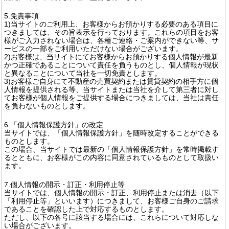
5.免責事項
1)当サイトのご利用上、お客様からお預かりする必要のある項目に
つきましては、その旨表示を行っております。これらの項目をお客
様がご入力されない場合は、各種ご連絡・ご案内ができない等、サ
ービスの一部をご利用いただけない場合がございます。
2)お客様は、当サイトにてお客様からお預かりする個人情報が最新
かつ正確であることについて責任を負うものとし、個人情報が現状
と異なることについて当社を一切免責とします。
3)お客様ご自身にて不動産の売買契約または賃貸契約の相手方に個
人情報を提供される等、当サイトまたは当社を介して第三者に対し
てお客様が個人情報をご提供する場合につきましては、当社は責任
を負わないものとします。
6.「個人情報保護方針」の改定
当サイトでは、「個人情報保護方針」を随時改定することができる
ものとします。
この場合、当サイトでは最新の「個人情報保護方針」を常時掲載す
るとともに、お客様がこの内容に同意されているものとして取扱い
ます。
7.個人情報の開示・訂正・利用停止等
当サイトでは、個人情報の開示・訂正、利用停止または消去（以下
「利用停止等」といいます）につきまして、お客様ご自身のご請求
であることを確認した上で対応するものとします。
ただし、以下の各号に該当する場合には、これらについて対応しな
い場合がございます。