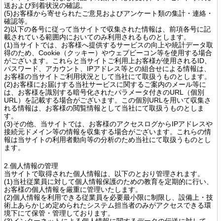
送および到着状況の確認。
(5)お客様から寄せられたご意見およびアンケート類の集計・連絡・
確認等。
2)以下の各号に従って当サイトで収集された情報は、前項各号に記
載されている範囲内においてのみ利用されるものとします。
(1)当サイトでは、お客様へ提供するサービスの向上や統計データ取
得のため、Cookie（クッキー）やウェブビーコン等を使用する場合
がございます。これらと当サイトご利用上お客様が使用されるID、
パスワード、アカウント、IPアドレス等との組合せによる情報は、
お客様の当サイトご利用状況として当社にて取扱うものとします。
(2)お客様にお届けする当社サービスに関するご案内のメール等に
は、お客様を識別する暗号化されたパラメータ付きのURL（個別
URL）を記載する場合がございます。この個別URLを用いて収集さ
れる情報は、お客様の閲覧情報として当社にて取扱うものとしま
す。
(3)その他、当サイトでは、お客様のアクセスログからIPアドレスや
接続元ドメイン等の情報を収集する場合がございます。これらの情
報は当サイトの利用者動向等の分析のため当社にて取扱うものとし
ます。
2.個人情報の管理
当サイトで取得された個人情報は、以下のとおり管理されます。
(1)当社従業員に対して個人情報保護のための教育を定期的に行い、
お客様の個人情報を厳重に管理いたします。
(2)個人情報を利用できる従業員を必要最小限に制限し、設備上・技
術上あらかじめ定められたシステム担当者のみがアクセスできる環
境下にて保管・管理しております。
(3)インターネットによる個人情報に関するデータの伝送に対して、