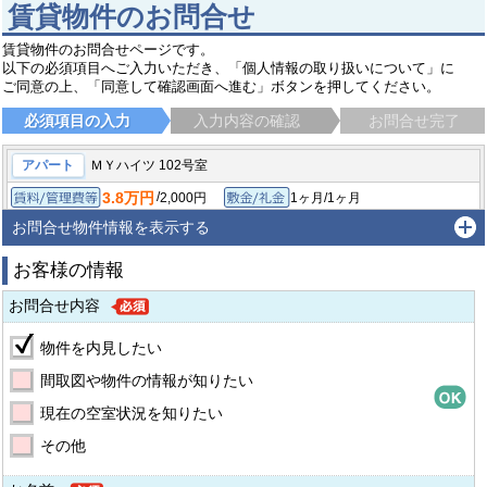
賃貸物件のお問合せ
賃貸物件のお問合せページです。
以下の必須項目へご入力いただき、「個人情報の取り扱いについて」に
ご同意の上、「同意して確認画面へ進む」ボタンを押してください。
必須項目の入力
入力内容の確認
お問合せ完了
アパート
ＭＹハイツ 102号室
3.8万円
/
2,000円
1ヶ月/1ヶ月
賃料/管理費等
敷金/礼金
/
-
1ヶ月/-
1R/17.32㎡
保証金/敷引/償却金
間取り/専有面積
お問合せ物件情報を表示する
1990年3月
築年月
お客様の情報
稲城市大丸
南武線 稲城長沼駅
徒歩5分
お問合せ内容
物件を内見したい
間取図や物件の情報が知りたい
現在の空室状況を知りたい
その他