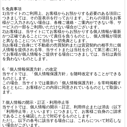
5.免責事項
1)当サイトのご利用上、お客様からお預かりする必要のある項目に
つきましては、その旨表示を行っております。これらの項目をお客
様がご入力されない場合は、各種ご連絡・ご案内ができない等、サ
ービスの一部をご利用いただけない場合がございます。
2)お客様は、当サイトにてお客様からお預かりする個人情報が最新
かつ正確であることについて責任を負うものとし、個人情報が現状
と異なることについて当社を一切免責とします。
3)お客様ご自身にて不動産の売買契約または賃貸契約の相手方に個
人情報を提供される等、当サイトまたは当社を介して第三者に対し
てお客様が個人情報をご提供する場合につきましては、当社は責任
を負わないものとします。
6.「個人情報保護方針」の改定
当サイトでは、「個人情報保護方針」を随時改定することができる
ものとします。
この場合、当サイトでは最新の「個人情報保護方針」を常時掲載す
るとともに、お客様がこの内容に同意されているものとして取扱い
ます。
7.個人情報の開示・訂正・利用停止等
当サイトでは、個人情報の開示・訂正、利用停止または消去（以下
「利用停止等」といいます）につきまして、お客様ご自身のご請求
であることを確認した上で対応するものとします。
ただし、以下の各号に該当する場合には、これらについて対応しな
い場合がございます。