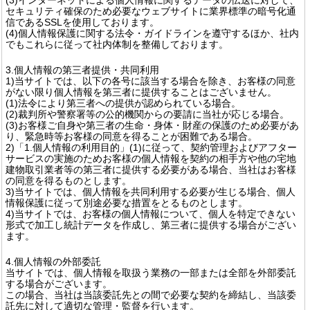
セキュリティ確保のため必要なウェブサイトに業界標準の暗号化通
信であるSSLを使用しております。
(4)個人情報保護に関する法令・ガイドラインを遵守するほか、社内
でもこれらに従って社内体制を整備しております。
3.個人情報の第三者提供・共同利用
1)当サイトでは、以下の各号に該当する場合を除き、お客様の同意
がない限り個人情報を第三者に提供することはございません。
(1)法令により第三者への提供が認められている場合。
(2)裁判所や警察署等の公的機関からの要請に当社が応じる場合。
(3)お客様ご自身や第三者の生命・身体・財産の保護のため必要があ
り、緊急時等お客様の同意を得ることが困難である場合。
2)「1.個人情報の利用目的」(1)に従って、契約管理およびアフター
サービスの実施のためお客様の個人情報を契約の相手方や他の宅地
建物取引業者等の第三者に提供する必要がある場合、当社はお客様
の同意を得るものとします。
3)当サイトでは、個人情報を共同利用する必要が生じる場合、個人
情報保護に従って別途必要な措置をとるものとします。
4)当サイトでは、お客様の個人情報について、個人を特定できない
形式で加工し統計データを作成し、第三者に提供する場合がござい
ます。
4.個人情報の外部委託
当サイトでは、個人情報を取扱う業務の一部または全部を外部委託
する場合がございます。
この場合、当社は当該委託先との間で必要な契約を締結し、当該委
託先に対して適切な管理・監督を行います。