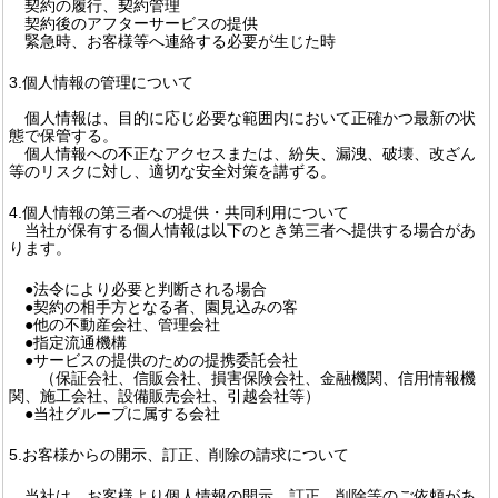
契約の履行、契約管理
契約後のアフターサービスの提供
緊急時、お客様等へ連絡する必要が生じた時
3.個人情報の管理について
個人情報は、目的に応じ必要な範囲内において正確かつ最新の状
態で保管する。
個人情報への不正なアクセスまたは、紛失、漏洩、破壊、改ざん
等のリスクに対し、適切な安全対策を講ずる。
4.個人情報の第三者への提供・共同利用について
当社が保有する個人情報は以下のとき第三者へ提供する場合があ
ります。
●法令により必要と判断される場合
●契約の相手方となる者、園見込みの客
●他の不動産会社、管理会社
●指定流通機構
●サービスの提供のための提携委託会社
（保証会社、信販会社、損害保険会社、金融機関、信用情報機
関、施工会社、設備販売会社、引越会社等）
●当社グループに属する会社
5.お客様からの開示、訂正、削除の請求について
当社は、お客様より個人情報の開示、訂正、削除等のご依頼があ