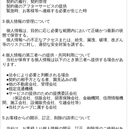
契約の履行、契約管理
契約後のアフターサービスの提供
緊急時、お客様等へ連絡する必要が生じた時
3.個人情報の管理について
個人情報は、目的に応じ必要な範囲内において正確かつ最新の状
態で保管する。
個人情報への不正なアクセスまたは、紛失、漏洩、破壊、改ざん
等のリスクに対し、適切な安全対策を講ずる。
4.個人情報の第三者への提供・共同利用について
当社が保有する個人情報は以下のとき第三者へ提供する場合があ
ります。
●法令により必要と判断される場合
●契約の相手方となる者、園見込みの客
●他の不動産会社、管理会社
●指定流通機構
●サービスの提供のための提携委託会社
（保証会社、信販会社、損害保険会社、金融機関、信用情報機
関、施工会社、設備販売会社、引越会社等）
●当社グループに属する会社
5.お客様からの開示、訂正、削除の請求について
当社は、お客様より個人情報の開示、訂正、削除等のご依頼があ