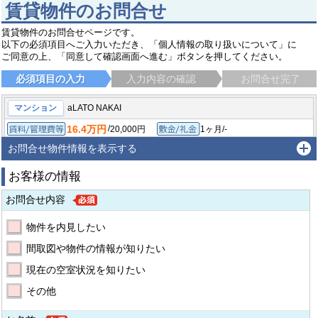
賃貸物件のお問合せ
賃貸物件のお問合せページです。
以下の必須項目へご入力いただき、「個人情報の取り扱いについて」に
ご同意の上、「同意して確認画面へ進む」ボタンを押してください。
必須項目の入力
入力内容の確認
お問合せ完了
マンション
aLATO NAKAI
16.4万円
/
20,000円
1ヶ月/-
賃料/管理費等
敷金/礼金
/
-
-/-
1LDK/34.98㎡
保証金/敷引/償却金
間取り/専有面積
お問合せ物件情報を表示する
2026年2月
築年月
お客様の情報
新宿区中落合
都営大江戸線 中井駅
徒歩4分
お問合せ内容
物件を内見したい
間取図や物件の情報が知りたい
現在の空室状況を知りたい
その他