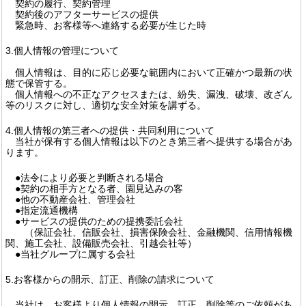
契約の履行、契約管理
契約後のアフターサービスの提供
緊急時、お客様等へ連絡する必要が生じた時
3.個人情報の管理について
個人情報は、目的に応じ必要な範囲内において正確かつ最新の状
態で保管する。
個人情報への不正なアクセスまたは、紛失、漏洩、破壊、改ざん
等のリスクに対し、適切な安全対策を講ずる。
4.個人情報の第三者への提供・共同利用について
当社が保有する個人情報は以下のとき第三者へ提供する場合があ
ります。
●法令により必要と判断される場合
●契約の相手方となる者、園見込みの客
●他の不動産会社、管理会社
●指定流通機構
●サービスの提供のための提携委託会社
（保証会社、信販会社、損害保険会社、金融機関、信用情報機
関、施工会社、設備販売会社、引越会社等）
●当社グループに属する会社
5.お客様からの開示、訂正、削除の請求について
当社は、お客様より個人情報の開示、訂正、削除等のご依頼があ