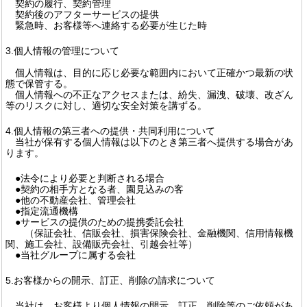
契約の履行、契約管理
契約後のアフターサービスの提供
緊急時、お客様等へ連絡する必要が生じた時
3.個人情報の管理について
個人情報は、目的に応じ必要な範囲内において正確かつ最新の状
態で保管する。
個人情報への不正なアクセスまたは、紛失、漏洩、破壊、改ざん
等のリスクに対し、適切な安全対策を講ずる。
4.個人情報の第三者への提供・共同利用について
当社が保有する個人情報は以下のとき第三者へ提供する場合があ
ります。
●法令により必要と判断される場合
●契約の相手方となる者、園見込みの客
●他の不動産会社、管理会社
●指定流通機構
●サービスの提供のための提携委託会社
（保証会社、信販会社、損害保険会社、金融機関、信用情報機
関、施工会社、設備販売会社、引越会社等）
●当社グループに属する会社
5.お客様からの開示、訂正、削除の請求について
当社は、お客様より個人情報の開示、訂正、削除等のご依頼があ