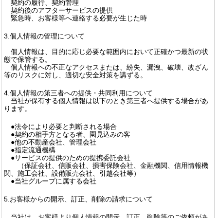
契約の履行、契約管理
契約後のアフターサービスの提供
緊急時、お客様等へ連絡する必要が生じた時
3.個人情報の管理について
個人情報は、目的に応じ必要な範囲内において正確かつ最新の状
態で保管する。
個人情報への不正なアクセスまたは、紛失、漏洩、破壊、改ざん
等のリスクに対し、適切な安全対策を講ずる。
4.個人情報の第三者への提供・共同利用について
当社が保有する個人情報は以下のとき第三者へ提供する場合があ
ります。
●法令により必要と判断される場合
●契約の相手方となる者、園見込みの客
●他の不動産会社、管理会社
●指定流通機構
●サービスの提供のための提携委託会社
（保証会社、信販会社、損害保険会社、金融機関、信用情報機
関、施工会社、設備販売会社、引越会社等）
●当社グループに属する会社
5.お客様からの開示、訂正、削除の請求について
当社は、お客様より個人情報の開示、訂正、削除等のご依頼があ