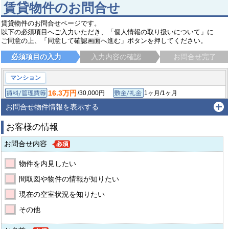
賃貸物件のお問合せ
賃貸物件のお問合せページです。
以下の必須項目へご入力いただき、「個人情報の取り扱いについて」に
ご同意の上、「同意して確認画面へ進む」ボタンを押してください。
必須項目の入力
入力内容の確認
お問合せ完了
マンション
16.3万円
/
30,000円
1ヶ月/1ヶ月
賃料/管理費等
敷金/礼金
/
-
-/-
1LDK/40.74㎡
保証金/敷引/償却金
間取り/専有面積
お問合せ物件情報を表示する
2026年3月
築年月
お客様の情報
練馬区上石神井
西武新宿線 上石神井駅
徒歩6分
お問合せ内容
物件を内見したい
間取図や物件の情報が知りたい
現在の空室状況を知りたい
その他