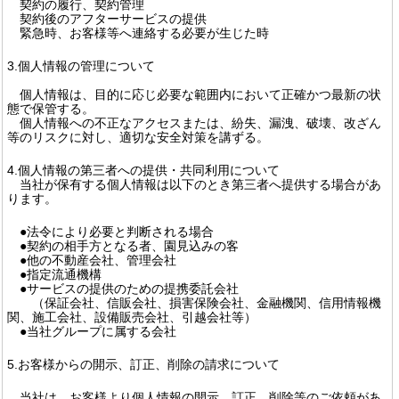
契約の履行、契約管理
契約後のアフターサービスの提供
緊急時、お客様等へ連絡する必要が生じた時
3.個人情報の管理について
個人情報は、目的に応じ必要な範囲内において正確かつ最新の状
態で保管する。
個人情報への不正なアクセスまたは、紛失、漏洩、破壊、改ざん
等のリスクに対し、適切な安全対策を講ずる。
4.個人情報の第三者への提供・共同利用について
当社が保有する個人情報は以下のとき第三者へ提供する場合があ
ります。
●法令により必要と判断される場合
●契約の相手方となる者、園見込みの客
●他の不動産会社、管理会社
●指定流通機構
●サービスの提供のための提携委託会社
（保証会社、信販会社、損害保険会社、金融機関、信用情報機
関、施工会社、設備販売会社、引越会社等）
●当社グループに属する会社
5.お客様からの開示、訂正、削除の請求について
当社は、お客様より個人情報の開示、訂正、削除等のご依頼があ