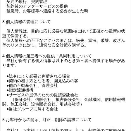
契約の履行、契約管理
契約後のアフターサービスの提供
緊急時、お客様等へ連絡する必要が生じた時
3.個人情報の管理について
個人情報は、目的に応じ必要な範囲内において正確かつ最新の状
態で保管する。
個人情報への不正なアクセスまたは、紛失、漏洩、破壊、改ざん
等のリスクに対し、適切な安全対策を講ずる。
4.個人情報の第三者への提供・共同利用について
当社が保有する個人情報は以下のとき第三者へ提供する場合があ
ります。
●法令により必要と判断される場合
●契約の相手方となる者、園見込みの客
●他の不動産会社、管理会社
●指定流通機構
●サービスの提供のための提携委託会社
（保証会社、信販会社、損害保険会社、金融機関、信用情報機
関、施工会社、設備販売会社、引越会社等）
●当社グループに属する会社
5.お客様からの開示、訂正、削除の請求について
当社は、お客様より個人情報の開示、訂正、削除等のご依頼があ