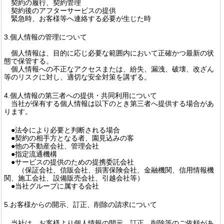
契約の履行、契約管理
契約後のアフターサービスの提供
緊急時、お客様等へ連絡する必要が生じた時
3.個人情報の管理について
個人情報は、目的に応じ必要な範囲内において正確かつ最新の状
態で保管する。
個人情報への不正なアクセスまたは、紛失、漏洩、破壊、改ざん
等のリスクに対し、適切な安全対策を講ずる。
4.個人情報の第三者への提供・共同利用について
当社が保有する個人情報は以下のとき第三者へ提供する場合があ
ります。
●法令により必要と判断される場合
●契約の相手方となる者、園見込みの客
●他の不動産会社、管理会社
●指定流通機構
●サービスの提供のための提携委託会社
（保証会社、信販会社、損害保険会社、金融機関、信用情報機
関、施工会社、設備販売会社、引越会社等）
●当社グループに属する会社
5.お客様からの開示、訂正、削除の請求について
当社は、お客様より個人情報の開示、訂正、削除等のご依頼があ